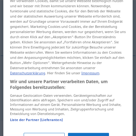
Wir verwenden Cookies, damit Sie unsere Webseite bestmöglich nutzen
und wir besser mit Ihnen kommunizieren können. Notwendige,
Vertretung
f
<
Vertretung
;
-en
>
funktionale und statistische Cookies, die für den Betrieb der Webseite
und der statistischen Auswertung unserer Webseite erforderlich sind,
Übersicht aller Übersetzungen
werden auf Grundlage unserer Vorauswahl immer auf Ihrem Endgerät
gespeichert. Marketing-Cookies und Cookies, die der Bereitstellung
(Für mehr Details die Übersetzung anklicken/antippen)
personalisierter Werbung dienen, werden nur gespeichert, wenn Sie uns
durch einen Klick auf den „Akzeptieren“-Button Ihr Einverständnis
zastoupení, zastupitelství
geben. Klicken Sie ansonsten auf „Fortfahren ohne Akzeptieren“. Sie
können Ihre Einwilligung jederzeit für zukünftige Besuche unserer
Webseite widerrufen. Wenn Sie weitere Informationen zu den Cookies
und den Anpassungsmöglichkeiten möchten, klicken Sie einfach auf den
Button „Mehr Optionen“. Weitergehende Hinweise zu der
Datenverarbeitung entnehmen Sie ansonsten unserer
zastoupení
Vertretung
Stellvertretung,
Datenschutzerklärung
. Hier finden Sie unser
Impressum
.
N
Wir und unsere Partner verarbeiten Daten, um
Interessenvertretung
Folgendes bereitzustellen:
Genaue Geolocation-Daten verwenden. Geräteeigenschaften zur
zastupitelství
Vertretung
eines Landes
WIRTSCH
N
Identifikation aktiv abfragen. Speichern von und/oder Zugriff auf
Informationen auf einem Gerät. Personalisierte Werbung und Inhalte,
Messung von Werbung und Inhalten, Zielgruppenforschung und
Entwicklung von Dienstleistungen.
Liste der Partner (Lieferanten)
Synonyme für "Vertretung"