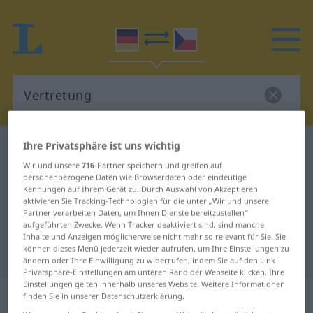
Ihre Privatsphäre ist uns wichtig
Deutsch-Tschechisch Wörterbuch
Vertretung
Wir und unsere
716
-Partner speichern und greifen auf
Deutsch-Tschechisch Übersetzung
personenbezogene Daten wie Browserdaten oder eindeutige
für "Vertretung"
Kennungen auf Ihrem Gerät zu. Durch Auswahl von Akzeptieren
aktivieren Sie Tracking-Technologien für die unter „Wir und unsere
Partner verarbeiten Daten, um Ihnen Dienste bereitzustellen“
aufgeführten Zwecke. Wenn Tracker deaktiviert sind, sind manche
"Vertretung" Tschechisch
Inhalte und Anzeigen möglicherweise nicht mehr so relevant für Sie. Sie
können dieses Menü jederzeit wieder aufrufen, um Ihre Einstellungen zu
Übersetzung
ändern oder Ihre Einwilligung zu widerrufen, indem Sie auf den Link
Privatsphäre-Einstellungen am unteren Rand der Webseite klicken. Ihre
Einstellungen gelten innerhalb unseres Website. Weitere Informationen
„Vertretung“
: feminin
finden Sie in unserer Datenschutzerklärung.