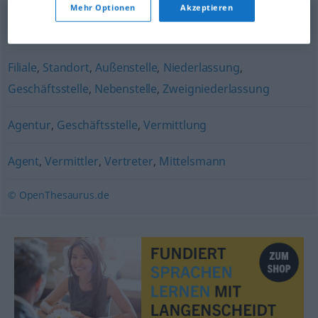
Mehr Optionen
Akzeptieren
Stellvertretung
,
Ersatz
Filiale
,
Standort
,
Außenstelle
,
Niederlassung
,
Geschäftsstelle
,
Nebenstelle
,
Zweigniederlassung
Agentur
,
Geschäftsstelle
,
Vermittlung
Agent
,
Vermittler
,
Vertreter
,
Mittelsmann
© OpenThesaurus.de