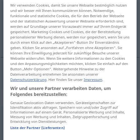
Wir verwenden Cookies, damit Sie unsere Webseite bestmöglich nutzen
versteifen
v/t
<
ohne
ge
;
haben
>
und wir besser mit Ihnen kommunizieren können. Notwendige,
funktionale und statistische Cookies, die für den Betrieb der Webseite
Übersicht aller Übersetzungen
und der statistischen Auswertung unserer Webseite erforderlich sind,
werden auf Grundlage unserer Vorauswahl immer auf Ihrem Endgerät
(Für mehr Details die Übersetzung anklicken/antippen)
gespeichert. Marketing-Cookies und Cookies, die der Bereitstellung
personalisierter Werbung dienen, werden nur gespeichert, wenn Sie uns
vystužovat
durch einen Klick auf den „Akzeptieren“-Button Ihr Einverständnis
geben. Klicken Sie ansonsten auf „Fortfahren ohne Akzeptieren“. Sie
können Ihre Einwilligung jederzeit für zukünftige Besuche unserer
Webseite widerrufen. Wenn Sie weitere Informationen zu den Cookies
und den Anpassungsmöglichkeiten möchten, klicken Sie einfach auf den
Button „Mehr Optionen“. Weitergehende Hinweise zu der
vystužovat
<-žit>
versteifen
Datenverarbeitung entnehmen Sie ansonsten unserer
ARCH
Datenschutzerklärung
. Hier finden Sie unser
Impressum
.
Wir und unsere Partner verarbeiten Daten, um
Folgendes bereitzustellen:
„versteifen“
: intransitives Verb
Genaue Geolocation-Daten verwenden. Geräteeigenschaften zur
Identifikation aktiv abfragen. Speichern von und/oder Zugriff auf
Informationen auf einem Gerät. Personalisierte Werbung und Inhalte,
versteifen
v/i
<
ohne
ge
;
sein
>
Messung von Werbung und Inhalten, Zielgruppenforschung und
Entwicklung von Dienstleistungen.
Übersicht aller Übersetzungen
Liste der Partner (Lieferanten)
(Für mehr Details die Übersetzung anklicken/antippen)