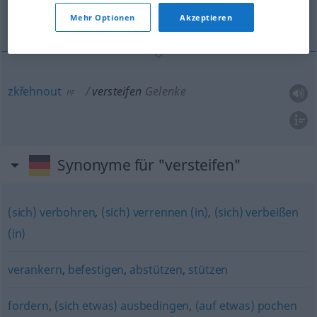
zkřehnout
Mehr Optionen
Akzeptieren
zkřehnout
versteifen
Gelenke
PF
Synonyme für "versteifen"
(sich) verbohren
,
(sich) verrennen (in)
,
(sich) verbeißen
(in)
verankern
,
befestigen
,
abstützen
,
stützen
fordern
,
(sich etwas) ausbedingen
,
(auf etwas) pochen