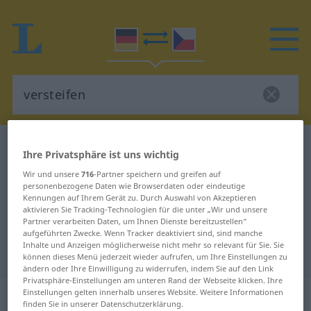
Deutsch-Tschechisch Wörterbuch
versteifen
Ihre Privatsphäre ist uns wichtig
Deutsch-Tschechisch Übersetzung
Wir und unsere
716
-Partner speichern und greifen auf
personenbezogene Daten wie Browserdaten oder eindeutige
für "versteifen"
Kennungen auf Ihrem Gerät zu. Durch Auswahl von Akzeptieren
aktivieren Sie Tracking-Technologien für die unter „Wir und unsere
Partner verarbeiten Daten, um Ihnen Dienste bereitzustellen“
"versteifen" Tschechisch
aufgeführten Zwecke. Wenn Tracker deaktiviert sind, sind manche
Inhalte und Anzeigen möglicherweise nicht mehr so relevant für Sie. Sie
Übersetzung
können dieses Menü jederzeit wieder aufrufen, um Ihre Einstellungen zu
ändern oder Ihre Einwilligung zu widerrufen, indem Sie auf den Link
Privatsphäre-Einstellungen am unteren Rand der Webseite klicken. Ihre
„versteifen“
: transitives Verb
Einstellungen gelten innerhalb unseres Website. Weitere Informationen
finden Sie in unserer Datenschutzerklärung.