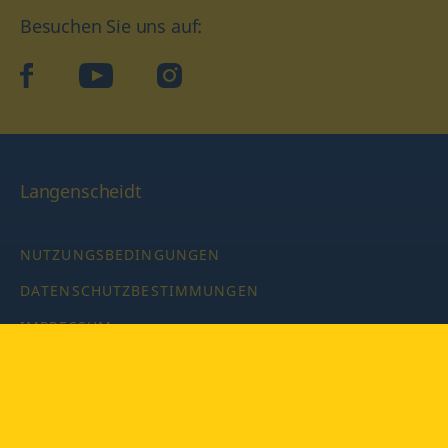
Besuchen Sie uns auf:
facebook
YouTube
Instagram
Langenscheidt
NUTZUNGSBEDINGUNGEN
DATENSCHUTZBESTIMMUNGEN
IMPRESSUM
PRIVATSPHÄRE-EINSTELLUNGEN
LATEINWÖRTERBUCH MIT CODE