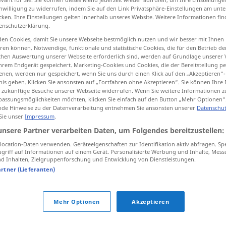
inwilligung zu widerrufen, indem Sie auf den Link Privatsphäre-Einstellungen am unt
cken. Ihre Einstellungen gelten innerhalb unseres Website. Weitere Informationen fin
enschutzerklärung.
en Cookies, damit Sie unsere Webseite bestmöglich nutzen und wir besser mit Ihnen
tippen)
en können. Notwendige, funktionale und statistische Cookies, die für den Betrieb d
ischen Auswertung unserer Webseite erforderlich sind, werden auf Grundlage unserer
hrem Endgerät gespeichert. Marketing-Cookies und Cookies, die der Bereitstellung per
nen, werden nur gespeichert, wenn Sie uns durch einen Klick auf den „Akzeptieren“-
nis geben. Klicken Sie ansonsten auf „Fortfahren ohne Akzeptieren“. Sie können Ihre 
ür zukünftige Besuche unserer Webseite widerrufen. Wenn Sie weitere Informationen 
assungsmöglichkeiten möchten, klicken Sie einfach auf den Button „Mehr Optionen“
de Hinweise zu der Datenverarbeitung entnehmen Sie ansonsten unserer
Datenschut
fordern
erfordern
 Sie unser
Impressum
.
unsere Partner verarbeiten Daten, um Folgendes bereitzustellen:
ocation-Daten verwenden. Geräteeigenschaften zur Identifikation aktiv abfragen. Sp
kom,
požádat
et von jemandem fordern
verlangen
griff auf Informationen auf einem Gerät. Personalisierte Werbung und Inhalte, Mes
 Inhalten, Zielgruppenforschung und Entwicklung von Dienstleistungen.
artner (Lieferanten)
Mehr Optionen
Akzeptieren