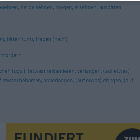
egehren
,
herbeisehnen
,
mögen
,
ersehnen
,
ausbitten
en
,
bitten (um)
,
fragen (nach)
anfordern
chen (ugs.)
,
(etwas) reklamieren
,
verlangen
,
(auf etwas)
f etwas) beharren
,
abverlangen
,
(auf etwas) dringen
,
(auf