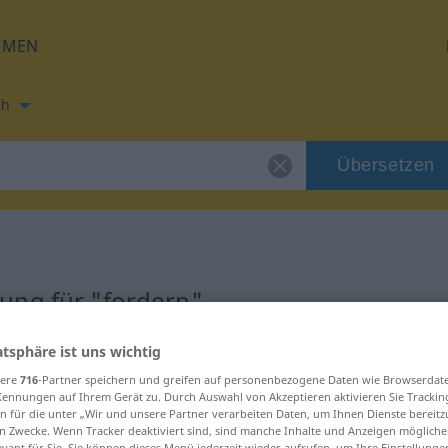
HMEN
ch
Übersetzen
ung für "fordern"
atsphäre ist uns wichtig
zung
sere
716
-Partner speichern und greifen auf personenbezogene Daten wie Browserdat
Kennungen auf Ihrem Gerät zu. Durch Auswahl von Akzeptieren aktivieren Sie Trackin
n für die unter „Wir und unsere Partner verarbeiten Daten, um Ihnen Dienste bereitz
n Zwecke. Wenn Tracker deaktiviert sind, sind manche Inhalte und Anzeigen mögliche
evant für Sie. Sie können dieses Menü jederzeit wieder aufrufen, um Ihre Einstellung