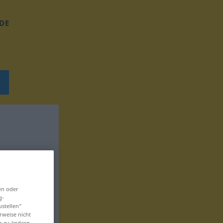
DE
en oder
g-
ustellen“
rweise nicht
en zu ändern