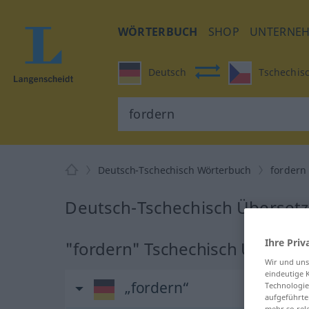
WÖRTERBUCH
SHOP
UNTERNE
Deutsch
Tschechis
Deutsch-Tschechisch Wörterbuch
fordern
Deutsch-Tschechisch Übersetz
Ihre Priv
"fordern" Tschechisch Überset
Wir und un
eindeutige 
„fordern“
Technologie
aufgeführte
mehr so rel