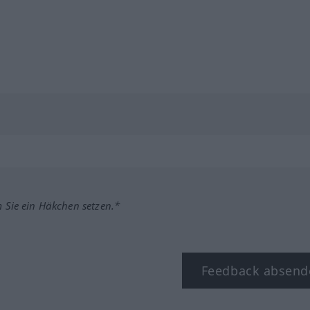
m Sie ein Häkchen setzen.*
Feedback absend