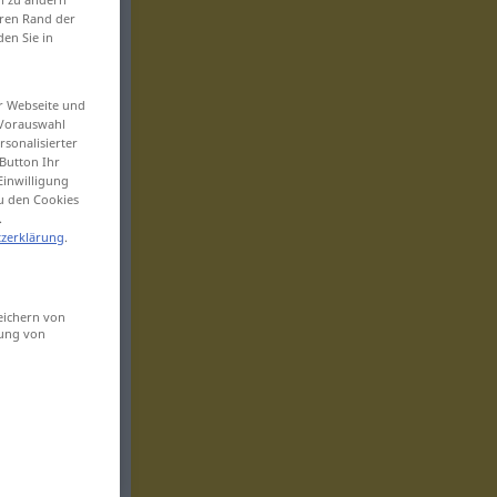
eren Rand der
den Sie in
er Webseite und
 Vorauswahl
sonalisierter
Button Ihr
Einwilligung
zu den Cookies
.
zerklärung
.
eichern von
sung von