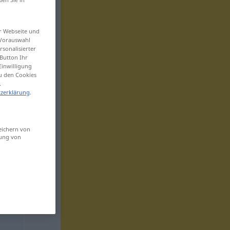
er Webseite und
 Vorauswahl
sonalisierter
Button Ihr
Einwilligung
zu den Cookies
.
zerklärung
.
eichern von
sung von