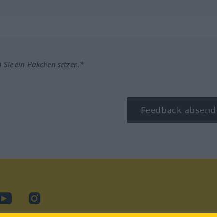
m Sie ein Häkchen setzen.*
Feedback absend
ook
YouTube
Instagram