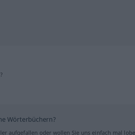
h?
ine Wörterbüchern?
hler aufgefallen oder wollen Sie uns einfach mal lob