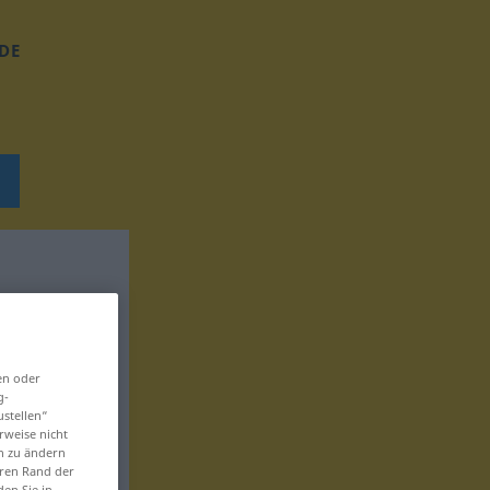
DE
en oder
g-
ustellen“
rweise nicht
en zu ändern
eren Rand der
den Sie in