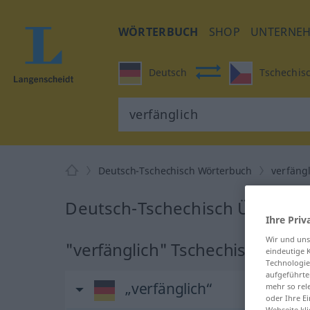
WÖRTERBUCH
SHOP
UNTERNE
Deutsch
Tschechis
Deutsch-Tschechisch Wörterbuch
verfäng
Deutsch-Tschechisch Übersetzu
Ihre Priv
Wir und un
"verfänglich" Tschechisch Übe
eindeutige 
Technologie
aufgeführte
„verfänglich“
mehr so rel
oder Ihre E
Webseite kli