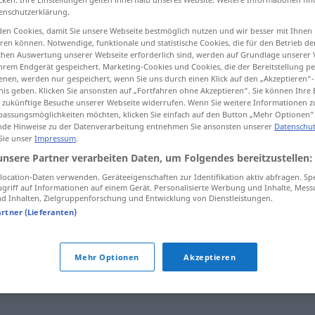
enschutzerklärung.
en Cookies, damit Sie unsere Webseite bestmöglich nutzen und wir besser mit Ihnen
en können. Notwendige, funktionale und statistische Cookies, die für den Betrieb d
ischen Auswertung unserer Webseite erforderlich sind, werden auf Grundlage unserer
tippen)
hrem Endgerät gespeichert. Marketing-Cookies und Cookies, die der Bereitstellung per
nen, werden nur gespeichert, wenn Sie uns durch einen Klick auf den „Akzeptieren“-
nis geben. Klicken Sie ansonsten auf „Fortfahren ohne Akzeptieren“. Sie können Ihre 
ür zukünftige Besuche unserer Webseite widerrufen. Wenn Sie weitere Informationen 
assungsmöglichkeiten möchten, klicken Sie einfach auf den Button „Mehr Optionen“
de Hinweise zu der Datenverarbeitung entnehmen Sie ansonsten unserer
Datenschut
 Sie unser
Impressum
.
verfänglich
unsere Partner verarbeiten Daten, um Folgendes bereitzustellen:
ocation-Daten verwenden. Geräteeigenschaften zur Identifikation aktiv abfragen. Sp
griff auf Informationen auf einem Gerät. Personalisierte Werbung und Inhalte, Mes
 Inhalten, Zielgruppenforschung und Entwicklung von Dienstleistungen.
"
artner (Lieferanten)
 (ugs.)
,
problematisch
,
bedenklich
,
brenzlig
,
misslich
,
Mehr Optionen
Akzeptieren