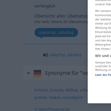
unserer Dat
verfänglich
Wir verwend
Übersicht aller Übersetzungen
kommunizier
der statist
(Für mehr Details die Übersetzung anklicken/an
immer auf I
Werbung die
úskočný, záludný
Einverständ
jederzeit f
und den Anp
Weitergehen
Hier finden
úskočný
,
záludný
Wir und 
Genaue Geol
und/oder Zu
Werbung und
Synonyme für "verfänglich
Liste der P
kritisch
,
brisant
,
delikat
,
schwierig
,
haarig
prekär
,
heikel
,
neuralgisch
© OpenThesaurus.de