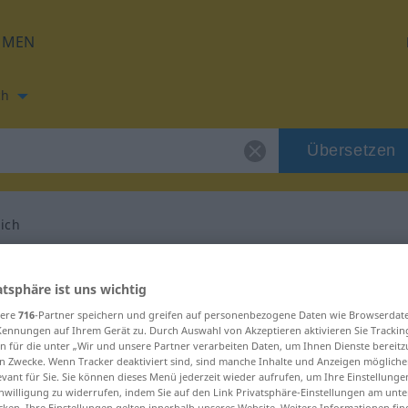
HMEN
ch
Übersetzen
lich
ng für "verfänglich"
atsphäre ist uns wichtig
sere
716
-Partner speichern und greifen auf personenbezogene Daten wie Browserdat
rsetzung
Kennungen auf Ihrem Gerät zu. Durch Auswahl von Akzeptieren aktivieren Sie Trackin
n für die unter „Wir und unsere Partner verarbeiten Daten, um Ihnen Dienste bereitz
n Zwecke. Wenn Tracker deaktiviert sind, sind manche Inhalte und Anzeigen mögliche
evant für Sie. Sie können dieses Menü jederzeit wieder aufrufen, um Ihre Einstellung
inwilligung zu widerrufen, indem Sie auf den Link Privatsphäre-Einstellungen am unt
cken. Ihre Einstellungen gelten innerhalb unseres Website. Weitere Informationen fin