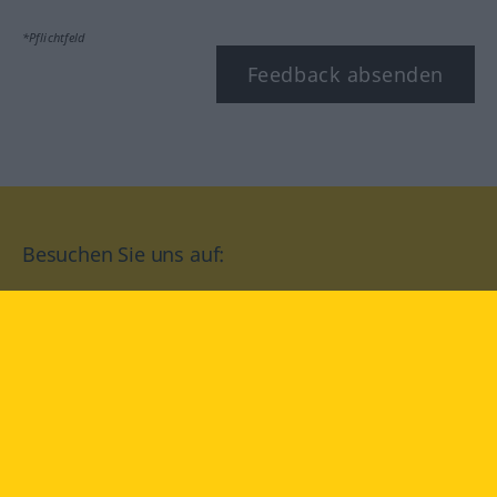
*Pflichtfeld
Feedback absenden
Besuchen Sie uns auf:
facebook
YouTube
Instagram
Langenscheidt