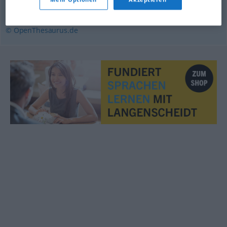
neuralgisch
© OpenThesaurus.de