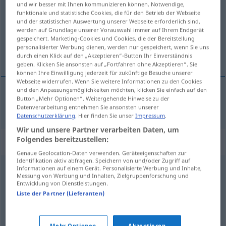
und wir besser mit Ihnen kommunizieren können. Notwendige,
funktionale und statistische Cookies, die für den Betrieb der Webseite
Übersicht aller Übersetzungen
und der statistischen Auswertung unserer Webseite erforderlich sind,
werden auf Grundlage unserer Vorauswahl immer auf Ihrem Endgerät
(Für mehr Details die Übersetzung anklicken/antippen)
gespeichert. Marketing-Cookies und Cookies, die der Bereitstellung
personalisierter Werbung dienen, werden nur gespeichert, wenn Sie uns
brizantní
durch einen Klick auf den „Akzeptieren“-Button Ihr Einverständnis
geben. Klicken Sie ansonsten auf „Fortfahren ohne Akzeptieren“. Sie
können Ihre Einwilligung jederzeit für zukünftige Besuche unserer
Webseite widerrufen. Wenn Sie weitere Informationen zu den Cookies
und den Anpassungsmöglichkeiten möchten, klicken Sie einfach auf den
Button „Mehr Optionen“. Weitergehende Hinweise zu der
brizantní
brisant
Datenverarbeitung entnehmen Sie ansonsten unserer
Datenschutzerklärung
. Hier finden Sie unser
Impressum
.
Wir und unsere Partner verarbeiten Daten, um
Folgendes bereitzustellen:
Synonyme für "brisant"
Genaue Geolocation-Daten verwenden. Geräteeigenschaften zur
Identifikation aktiv abfragen. Speichern von und/oder Zugriff auf
Informationen auf einem Gerät. Personalisierte Werbung und Inhalte,
hochexplosiv (ugs., fig.)
,
explosiv (fig.)
Messung von Werbung und Inhalten, Zielgruppenforschung und
Entwicklung von Dienstleistungen.
Liste der Partner (Lieferanten)
kritisch
,
delikat
,
schwierig
,
haarig (ugs.)
,
problematisch
,
bedenklich
,
verfänglich
,
brenzlig
,
misslich
,
prekär
,
heikel
,
Mehr Optionen
Akzeptieren