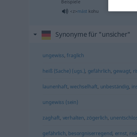
Beispiele
<z>
mást
kohu
Synonyme für "unsicher"
ungewiss
,
fraglich
heiß (Sache) (ugs.)
,
gefährlich
,
gewagt
,
r
launenhaft
,
wechselhaft
,
unbeständig
,
in
ungewiss (sein)
zaghaft
,
verhalten
,
zögerlich
,
unentschlo
gefährlich
,
besorgniserregend
,
ernst
,
ris