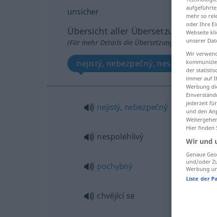
aufgeführte
unsicher
mehr so rel
oder Ihre E
Übersicht aller Übersetzungen
Webseite kli
unserer Dat
(Für mehr Details die Übersetzung anklicken/an
Wir verwend
nejistý, nebezpečný, nespolehlivý, p
kommunizier
der statist
immer auf I
Werbung die
Einverständ
jederzeit f
nejistý
,
nebezpečný
und den Anp
Weitergehen
Hier finden
nespolehlivý
Wir und 
Genaue Geol
und/oder Zu
pochybný
Werbung und
Liste der P
chvĕjící se