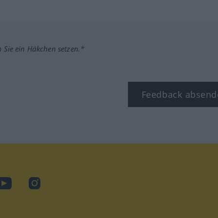
m Sie ein Häkchen setzen.*
Feedback absend
ook
YouTube
Instagram