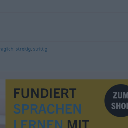
raglich
,
streitig
,
strittig