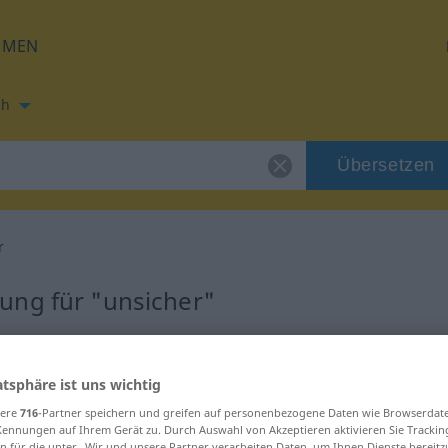
HMEN
ch
Übersetzen
r
ung für "unsicher"
tzung
atsphäre ist uns wichtig
sere
716
-Partner speichern und greifen auf personenbezogene Daten wie Browserdat
Kennungen auf Ihrem Gerät zu. Durch Auswahl von Akzeptieren aktivieren Sie Trackin
n für die unter „Wir und unsere Partner verarbeiten Daten, um Ihnen Dienste bereitz