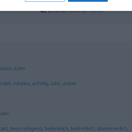
jemanden unsicher
machen
iskant
,
kühn
stabil
,
ruhelos
,
anfällig
,
labil
,
unstet
ssen
kant
,
beunruhigend
,
bedenklich
,
bedrohlich
,
abenteuerlich
,