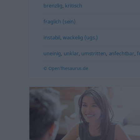
brenzlig
,
kritisch
fraglich (sein)
instabil
,
wackelig (ugs.)
uneinig
,
unklar
,
umstritten
,
anfechtbar
,
f
© OpenThesaurus.de