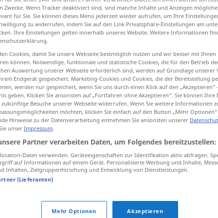
n Zwecke. Wenn Tracker deaktiviert sind, sind manche Inhalte und Anzeigen mögliche
evant für Sie. Sie können dieses Menü jederzeit wieder aufrufen, um Ihre Einstellung
inwilligung zu widerrufen, indem Sie auf den Link Privatsphäre-Einstellungen am unt
cken. Ihre Einstellungen gelten innerhalb unseres Website. Weitere Informationen fin
enschutzerklärung.
tippen)
en Cookies, damit Sie unsere Webseite bestmöglich nutzen und wir besser mit Ihnen
ochybný, chvĕjící se
en können. Notwendige, funktionale und statistische Cookies, die für den Betrieb d
ischen Auswertung unserer Webseite erforderlich sind, werden auf Grundlage unserer
hrem Endgerät gespeichert. Marketing-Cookies und Cookies, die der Bereitstellung per
nen, werden nur gespeichert, wenn Sie uns durch einen Klick auf den „Akzeptieren“-
nis geben. Klicken Sie ansonsten auf „Fortfahren ohne Akzeptieren“. Sie können Ihre 
ür zukünftige Besuche unserer Webseite widerrufen. Wenn Sie weitere Informationen 
unsicher
assungsmöglichkeiten möchten, klicken Sie einfach auf den Button „Mehr Optionen“
de Hinweise zu der Datenverarbeitung entnehmen Sie ansonsten unserer
Datenschut
 Sie unser
Impressum
.
unsicher
unzuverlässig
unsere Partner verarbeiten Daten, um Folgendes bereitzustellen:
ocation-Daten verwenden. Geräteeigenschaften zur Identifikation aktiv abfragen. Sp
griff auf Informationen auf einem Gerät. Personalisierte Werbung und Inhalte, Mes
unsicher
zweifelhaft
 Inhalten, Zielgruppenforschung und Entwicklung von Dienstleistungen.
artner (Lieferanten)
unsicher
Schritt, Stimme
Mehr Optionen
Akzeptieren