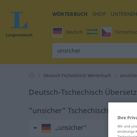
WÖRTERBUCH
SHOP
UNTERNE
Deutsch
Tschechis
Deutsch-Tschechisch Wörterbuch
unsiche
Deutsch-Tschechisch Übersetz
"unsicher" Tschechisch Überse
Ihre Priv
„unsicher“
Wir und un
eindeutige 
Technologie