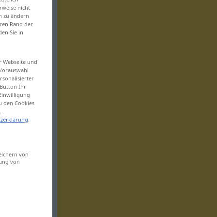
rweise nicht
en zu ändern
eren Rand der
den Sie in
er Webseite und
 Vorauswahl
sonalisierter
Button Ihr
Einwilligung
zu den Cookies
.
zerklärung
.
eichern von
sung von