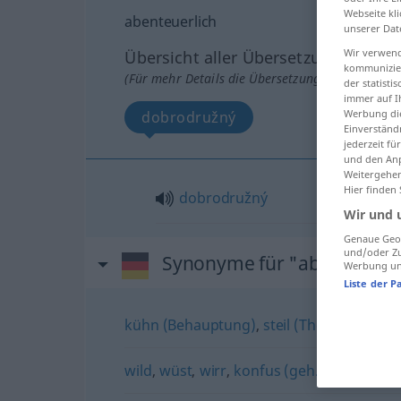
Webseite kli
abenteuerlich
unserer Dat
Wir verwend
Übersicht aller Übersetzungen
kommunizier
(Für mehr Details die Übersetzung anklicken/an
der statist
immer auf I
Werbung die
dobrodružný
Einverständ
jederzeit f
und den Anp
Weitergehen
Hier finden
dobrodružný
Wir und 
Genaue Geol
und/oder Zu
Synonyme für "abenteuerli
Werbung und
Liste der P
kühn (Behauptung)
,
steil (These)
,
gewagt
wild
,
wüst
,
wirr
,
konfus (geh.)