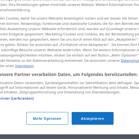
cken. Ihre Einstellungen gelten innerhalb unseres Website. Weitere Informationen fin
enschutzerklärung.
en Cookies, damit Sie unsere Webseite bestmöglich nutzen und wir besser mit Ihnen
en können. Notwendige, funktionale und statistische Cookies, die für den Betrieb d
tippen)
ischen Auswertung unserer Webseite erforderlich sind, werden auf Grundlage unserer
hrem Endgerät gespeichert. Marketing-Cookies und Cookies, die der Bereitstellung per
nen, werden nur gespeichert, wenn Sie uns durch einen Klick auf den „Akzeptieren“-
nis geben. Klicken Sie ansonsten auf „Fortfahren ohne Akzeptieren“. Sie können Ihre 
ür zukünftige Besuche unserer Webseite widerrufen. Wenn Sie weitere Informationen 
assungsmöglichkeiten möchten, klicken Sie einfach auf den Button „Mehr Optionen“
de Hinweise zu der Datenverarbeitung entnehmen Sie ansonsten unserer
Datenschut
 Sie unser
Impressum
.
abenteuerlich
unsere Partner verarbeiten Daten, um Folgendes bereitzustellen:
ocation-Daten verwenden. Geräteeigenschaften zur Identifikation aktiv abfragen. Sp
griff auf Informationen auf einem Gerät. Personalisierte Werbung und Inhalte, Mes
ch"
 Inhalten, Zielgruppenforschung und Entwicklung von Dienstleistungen.
artner (Lieferanten)
 (Annahme o.ä.)
,
forsch (Aussage)
Mehr Optionen
Akzeptieren