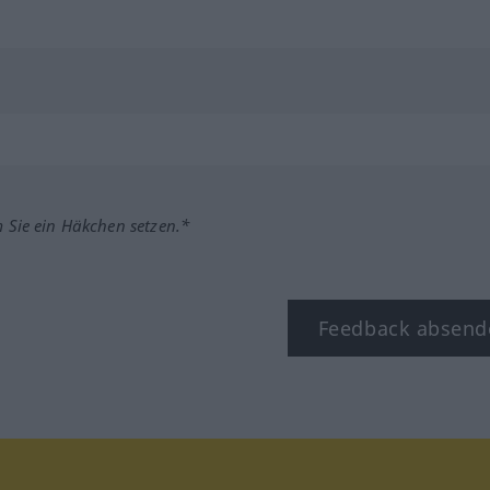
m Sie ein Häkchen setzen.*
Feedback absend