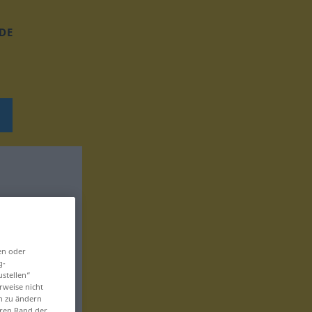
DE
en oder
g-
ustellen“
rweise nicht
en zu ändern
eren Rand der