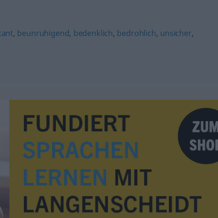
kant
,
beunruhigend
,
bedenklich
,
bedrohlich
,
unsicher
,