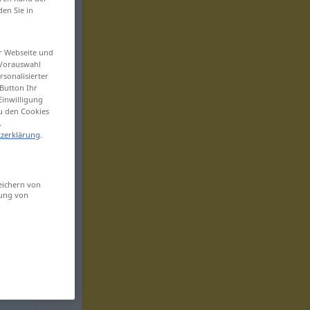
den Sie in
er Webseite und
 Vorauswahl
sonalisierter
Button Ihr
Einwilligung
zu den Cookies
.
zerklärung
.
eichern von
sung von