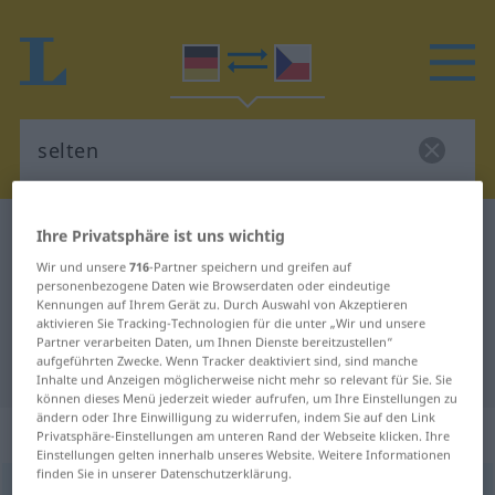
Deutsch-Tschechisch Wörterbuch
selten
Ihre Privatsphäre ist uns wichtig
Deutsch-Tschechisch Übersetzung
Wir und unsere
716
-Partner speichern und greifen auf
personenbezogene Daten wie Browserdaten oder eindeutige
für "selten"
Kennungen auf Ihrem Gerät zu. Durch Auswahl von Akzeptieren
aktivieren Sie Tracking-Technologien für die unter „Wir und unsere
Partner verarbeiten Daten, um Ihnen Dienste bereitzustellen“
aufgeführten Zwecke. Wenn Tracker deaktiviert sind, sind manche
"selten" Tschechisch Übersetzung
Inhalte und Anzeigen möglicherweise nicht mehr so relevant für Sie. Sie
können dieses Menü jederzeit wieder aufrufen, um Ihre Einstellungen zu
ändern oder Ihre Einwilligung zu widerrufen, indem Sie auf den Link
„selten“
Privatsphäre-Einstellungen am unteren Rand der Webseite klicken. Ihre
Einstellungen gelten innerhalb unseres Website. Weitere Informationen
finden Sie in unserer Datenschutzerklärung.
selten