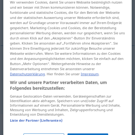
Wir verwenden Cookies, damit Sie unsere Webseite bestmöglich nutzen
und wir besser mit Ihnen kommunizieren können. Notwendige,
Übersicht aller Übersetzungen
funktionale und statistische Cookies, die für den Betrieb der Webseite
und der statistischen Auswertung unserer Webseite erforderlich sind,
(Für mehr Details die Übersetzung anklicken/antippen)
werden auf Grundlage unserer Vorauswahl immer auf Ihrem Endgerät
gespeichert. Marketing-Cookies und Cookies, die der Bereitstellung
vzácný, řídký, zřídka, zvlášť
personalisierter Werbung dienen, werden nur gespeichert, wenn Sie uns
durch einen Klick auf den „Akzeptieren“-Button Ihr Einverständnis
geben. Klicken Sie ansonsten auf „Fortfahren ohne Akzeptieren“. Sie
können Ihre Einwilligung jederzeit für zukünftige Besuche unserer
Webseite widerrufen. Wenn Sie weitere Informationen zu den Cookies
und den Anpassungsmöglichkeiten möchten, klicken Sie einfach auf den
vzácný
,
řídký
selten
ADV
Button „Mehr Optionen“. Weitergehende Hinweise zu der
Datenverarbeitung entnehmen Sie ansonsten unserer
Datenschutzerklärung
. Hier finden Sie unser
Impressum
.
zřídka
selten
Wir und unsere Partner verarbeiten Daten, um
Folgendes bereitzustellen:
(ob)zvlášť
selten
besonders
Genaue Geolocation-Daten verwenden. Geräteeigenschaften zur
Identifikation aktiv abfragen. Speichern von und/oder Zugriff auf
Informationen auf einem Gerät. Personalisierte Werbung und Inhalte,
Messung von Werbung und Inhalten, Zielgruppenforschung und
Entwicklung von Dienstleistungen.
Liste der Partner (Lieferanten)
Beispielsätze für "selten"