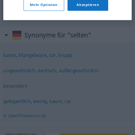
Mehr Optionen
Akzeptieren
höchst
selten
velice
zřídka
Synonyme für "selten"
kaum
,
Mangelware
,
rar
,
knapp
ungewöhnlich
,
exotisch
,
außergewöhnlich
besonders
gelegentlich
,
wenig
,
kaum
,
rar
© OpenThesaurus.de