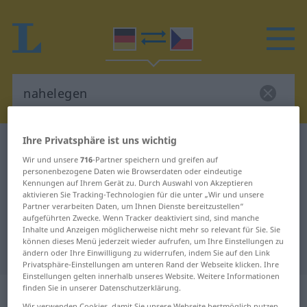
Ihre Privatsphäre ist uns wichtig
Deutsch-Tschechisch Wörterbuch
nahelegen
Wir und unsere
716
-Partner speichern und greifen auf
Deutsch-Tschechisch Übersetzung
personenbezogene Daten wie Browserdaten oder eindeutige
Kennungen auf Ihrem Gerät zu. Durch Auswahl von Akzeptieren
für "nahelegen"
aktivieren Sie Tracking-Technologien für die unter „Wir und unsere
Partner verarbeiten Daten, um Ihnen Dienste bereitzustellen“
aufgeführten Zwecke. Wenn Tracker deaktiviert sind, sind manche
"nahelegen" Tschechisch
Inhalte und Anzeigen möglicherweise nicht mehr so relevant für Sie. Sie
können dieses Menü jederzeit wieder aufrufen, um Ihre Einstellungen zu
Übersetzung
ändern oder Ihre Einwilligung zu widerrufen, indem Sie auf den Link
Privatsphäre-Einstellungen am unteren Rand der Webseite klicken. Ihre
Einstellungen gelten innerhalb unseres Website. Weitere Informationen
„nahelegen“
finden Sie in unserer Datenschutzerklärung.
Wir verwenden Cookies, damit Sie unsere Webseite bestmöglich nutzen