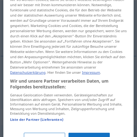
und wir besser mit Ihnen kommunizieren können. Notwendige,
nahelegen
funktionale und statistische Cookies, die für den Betrieb der Webseite
und der statistischen Auswertung unserer Webseite erforderlich sind,
Übersicht aller Übersetzungen
werden auf Grundlage unserer Vorauswahl immer auf Ihrem Endgerät
gespeichert. Marketing-Cookies und Cookies, die der Bereitstellung
(Für mehr Details die Übersetzung anklicken/antippen)
personalisierter Werbung dienen, werden nur gespeichert, wenn Sie uns
durch einen Klick auf den „Akzeptieren“-Button Ihr Einverständnis
naznačovat komu co
geben. Klicken Sie ansonsten auf „Fortfahren ohne Akzeptieren“. Sie
können Ihre Einwilligung jederzeit für zukünftige Besuche unserer
Webseite widerrufen. Wenn Sie weitere Informationen zu den Cookies
und den Anpassungsmöglichkeiten möchten, klicken Sie einfach auf den
Button „Mehr Optionen“. Weitergehende Hinweise zu der
Datenverarbeitung entnehmen Sie ansonsten unserer
Beispiele
Datenschutzerklärung
. Hier finden Sie unser
Impressum
.
jemandem et nahelegen
Wir und unsere Partner verarbeiten Daten, um
Folgendes bereitzustellen:
naznačovat
<čit>
komu co
Genaue Geolocation-Daten verwenden. Geräteeigenschaften zur
Identifikation aktiv abfragen. Speichern von und/oder Zugriff auf
Informationen auf einem Gerät. Personalisierte Werbung und Inhalte,
Messung von Werbung und Inhalten, Zielgruppenforschung und
Entwicklung von Dienstleistungen.
Synonyme für "nahelegen"
Liste der Partner (Lieferanten)