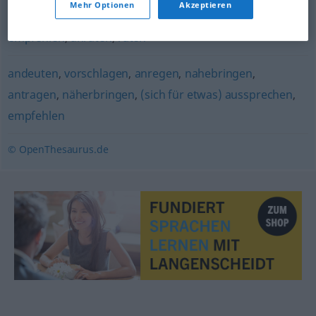
suggerieren
Mehr Optionen
Akzeptieren
empfehlen
,
anraten
,
raten
andeuten
,
vorschlagen
,
anregen
,
nahebringen
,
antragen
,
näherbringen
,
(sich für etwas) aussprechen
,
empfehlen
© OpenThesaurus.de