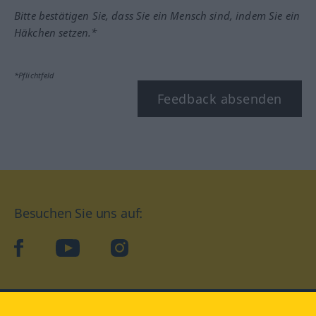
Bitte bestätigen Sie, dass Sie ein Mensch sind, indem Sie ein
Häkchen setzen.*
*Pflichtfeld
Feedback absenden
Besuchen Sie uns auf:
facebook
YouTube
Instagram