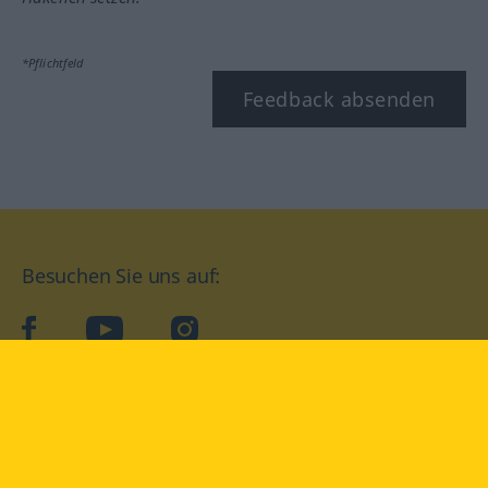
*Pflichtfeld
Feedback absenden
Besuchen Sie uns auf:
facebook
YouTube
Instagram
Langenscheidt