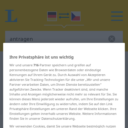
Ihre Privatsphäre ist uns wichtig
Deutsch-Tschechisch Wörterbuch
antragen
Wir und unsere
716
-Partner speichern und greifen auf
Deutsch-Tschechisch Übersetzung
personenbezogene Daten wie Browserdaten oder eindeutige
Kennungen auf Ihrem Gerät zu. Durch Auswahl von Akzeptieren
für "antragen"
aktivieren Sie Tracking-Technologien für die unter „Wir und unsere
Partner verarbeiten Daten, um Ihnen Dienste bereitzustellen“
aufgeführten Zwecke. Wenn Tracker deaktiviert sind, sind manche
"antragen" Tschechisch
Inhalte und Anzeigen möglicherweise nicht mehr so relevant für Sie. Sie
können dieses Menü jederzeit wieder aufrufen, um Ihre Einstellungen zu
Übersetzung
ändern oder Ihre Einwilligung zu widerrufen, indem Sie auf den Link
Privatsphäre-Einstellungen am unteren Rand der Webseite klicken. Ihre
Einstellungen gelten innerhalb unseres Website. Weitere Informationen
finden Sie in unserer Datenschutzerklärung.
„antragen“
Wir verwenden Cookies, damit Sie unsere Webseite bestmöglich nutzen