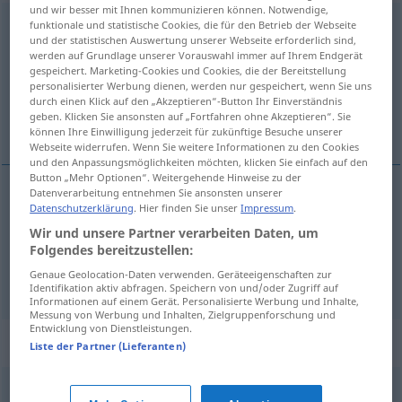
und wir besser mit Ihnen kommunizieren können. Notwendige,
antragen
funktionale und statistische Cookies, die für den Betrieb der Webseite
<
irr
>
und der statistischen Auswertung unserer Webseite erforderlich sind,
werden auf Grundlage unserer Vorauswahl immer auf Ihrem Endgerät
Übersicht aller Übersetzungen
gespeichert. Marketing-Cookies und Cookies, die der Bereitstellung
(Für mehr Details die Übersetzung anklicken/antippen)
personalisierter Werbung dienen, werden nur gespeichert, wenn Sie uns
durch einen Klick auf den „Akzeptieren“-Button Ihr Einverständnis
geben. Klicken Sie ansonsten auf „Fortfahren ohne Akzeptieren“. Sie
nabízet komu co
können Ihre Einwilligung jederzeit für zukünftige Besuche unserer
Webseite widerrufen. Wenn Sie weitere Informationen zu den Cookies
und den Anpassungsmöglichkeiten möchten, klicken Sie einfach auf den
Button „Mehr Optionen“. Weitergehende Hinweise zu der
Datenverarbeitung entnehmen Sie ansonsten unserer
Beispiele
Datenschutzerklärung
. Hier finden Sie unser
Impressum
.
jemandem et antragen
Wir und unsere Partner verarbeiten Daten, um
Folgendes bereitzustellen:
nabízet
<-bídnout>
komu co
Genaue Geolocation-Daten verwenden. Geräteeigenschaften zur
Identifikation aktiv abfragen. Speichern von und/oder Zugriff auf
Informationen auf einem Gerät. Personalisierte Werbung und Inhalte,
Messung von Werbung und Inhalten, Zielgruppenforschung und
Entwicklung von Dienstleistungen.
Synonyme für "antragen"
Liste der Partner (Lieferanten)