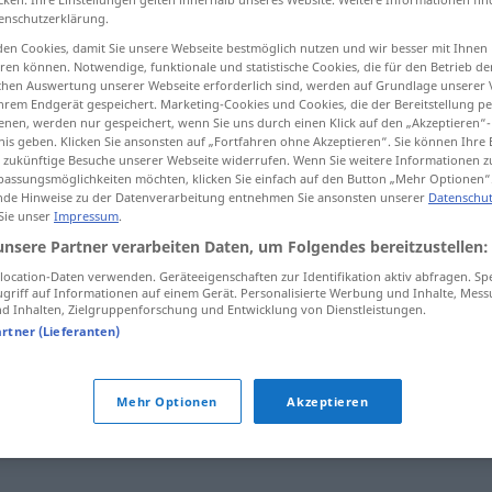
enschutzerklärung.
en Cookies, damit Sie unsere Webseite bestmöglich nutzen und wir besser mit Ihnen
en können. Notwendige, funktionale und statistische Cookies, die für den Betrieb d
ischen Auswertung unserer Webseite erforderlich sind, werden auf Grundlage unserer
tippen)
hrem Endgerät gespeichert. Marketing-Cookies und Cookies, die der Bereitstellung per
nen, werden nur gespeichert, wenn Sie uns durch einen Klick auf den „Akzeptieren“-
nis geben. Klicken Sie ansonsten auf „Fortfahren ohne Akzeptieren“. Sie können Ihre 
ür zukünftige Besuche unserer Webseite widerrufen. Wenn Sie weitere Informationen 
assungsmöglichkeiten möchten, klicken Sie einfach auf den Button „Mehr Optionen“
de Hinweise zu der Datenverarbeitung entnehmen Sie ansonsten unserer
Datenschut
 Sie unser
Impressum
.
nahegehen
rühren
unsere Partner verarbeiten Daten, um Folgendes bereitzustellen:
ocation-Daten verwenden. Geräteeigenschaften zur Identifikation aktiv abfragen. Sp
griff auf Informationen auf einem Gerät. Personalisierte Werbung und Inhalte, Mes
 Inhalten, Zielgruppenforschung und Entwicklung von Dienstleistungen.
"
artner (Lieferanten)
en (geh.)
,
(jemanden) anfassen (geh., fig.)
,
(innerlich)
Mehr Optionen
Akzeptieren