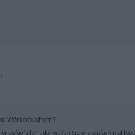
h?
ine Wörterbüchern?
hler aufgefallen oder wollen Sie uns einfach mal lob