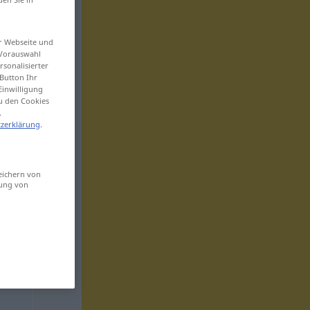
er Webseite und
 Vorauswahl
sonalisierter
Button Ihr
Einwilligung
zu den Cookies
.
zerklärung
.
eichern von
sung von