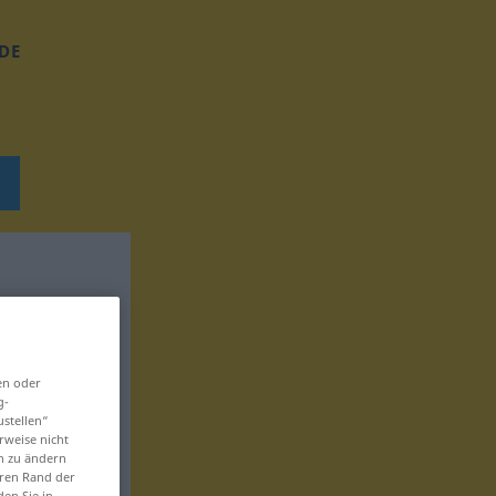
DE
en oder
g-
ustellen“
rweise nicht
en zu ändern
eren Rand der
den Sie in