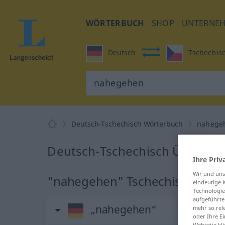
WÖRTERBUCH
SHOP
UNTERNE
Deutsch
Tschechis
Deutsch-Tschechisch Wörterbuch
nahege
Deutsch-Tschechisch Überset
Ihre Priv
Wir und un
"nahegehen" Tschechisch Übe
eindeutige 
Technologie
aufgeführte
„nahegehen“
mehr so rel
oder Ihre E
Webseite kli