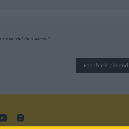
m Sie ein Häkchen setzen.*
Feedback absend
ook
YouTube
Instagram