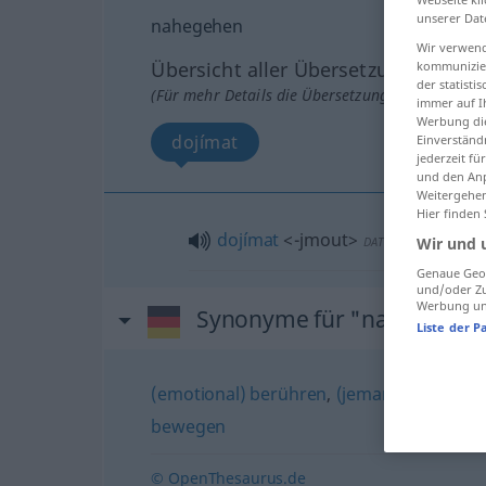
unserer Dat
nahegehen
Wir verwend
Übersicht aller Übersetzungen
kommunizier
der statist
(Für mehr Details die Übersetzung anklicken/an
immer auf I
Werbung die
dojímat
Einverständ
jederzeit f
und den Anp
Weitergehen
Hier finden
dojímat
<-jmout>
Wir und 
DAT
AKK
Genaue Geol
und/oder Zu
Werbung und
Synonyme für "nahegehen
Liste der P
(emotional) berühren
,
(jemanden) anrühr
bewegen
© OpenThesaurus.de