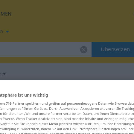
HMEN
ch
Übersetzen
hen
zung für "nahegehen"
atsphäre ist uns wichtig
sere
716
-Partner speichern und greifen auf personenbezogene Daten wie Browserdat
rsetzung
Kennungen auf Ihrem Gerät zu. Durch Auswahl von Akzeptieren aktivieren Sie Trackin
n für die unter „Wir und unsere Partner verarbeiten Daten, um Ihnen Dienste bereitz
n Zwecke. Wenn Tracker deaktiviert sind, sind manche Inhalte und Anzeigen mögliche
evant für Sie. Sie können dieses Menü jederzeit wieder aufrufen, um Ihre Einstellung
inwilligung zu widerrufen, indem Sie auf den Link Privatsphäre-Einstellungen am unt
cken. Ihre Einstellungen gelten innerhalb unseres Website. Weitere Informationen fin