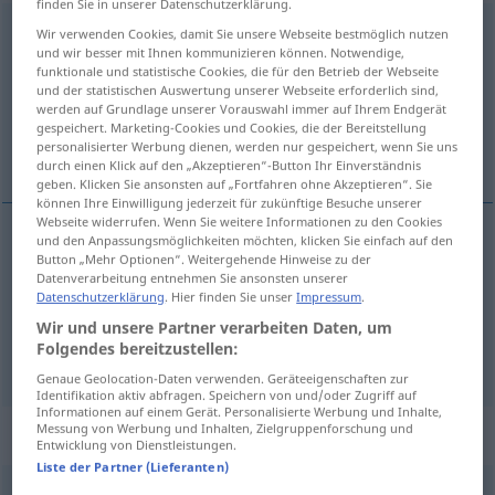
finden Sie in unserer Datenschutzerklärung.
bewegen
<
ohne
ge
;
haben
>
Wir verwenden Cookies, damit Sie unsere Webseite bestmöglich nutzen
und wir besser mit Ihnen kommunizieren können. Notwendige,
funktionale und statistische Cookies, die für den Betrieb der Webseite
Übersicht aller Übersetzungen
und der statistischen Auswertung unserer Webseite erforderlich sind,
(Für mehr Details die Übersetzung anklicken/antippen)
werden auf Grundlage unserer Vorauswahl immer auf Ihrem Endgerät
gespeichert. Marketing-Cookies und Cookies, die der Bereitstellung
personalisierter Werbung dienen, werden nur gespeichert, wenn Sie uns
hýbat, pohybovat, dojímat, pohnout
durch einen Klick auf den „Akzeptieren“-Button Ihr Einverständnis
geben. Klicken Sie ansonsten auf „Fortfahren ohne Akzeptieren“. Sie
können Ihre Einwilligung jederzeit für zukünftige Besuche unserer
Webseite widerrufen. Wenn Sie weitere Informationen zu den Cookies
und den Anpassungsmöglichkeiten möchten, klicken Sie einfach auf den
Button „Mehr Optionen“. Weitergehende Hinweise zu der
hýbat
<hnout>
,
pohybovat
<-hnout>
(
sich
se
)
Datenverarbeitung entnehmen Sie ansonsten unserer
Datenschutzerklärung
. Hier finden Sie unser
Impressum
.
bewegen
Wir und unsere Partner verarbeiten Daten, um
Folgendes bereitzustellen:
dojímat
<-jmout>
,
pohnout
bewegen
FIG
PF
Genaue Geolocation-Daten verwenden. Geräteeigenschaften zur
Identifikation aktiv abfragen. Speichern von und/oder Zugriff auf
Informationen auf einem Gerät. Personalisierte Werbung und Inhalte,
Messung von Werbung und Inhalten, Zielgruppenforschung und
„bewegen“
Entwicklung von Dienstleistungen.
Liste der Partner (Lieferanten)