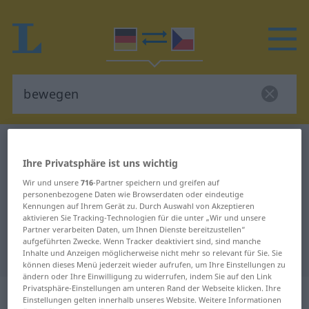
Deutsch-Tschechisch Wörterbuch
bewegen
Ihre Privatsphäre ist uns wichtig
Deutsch-Tschechisch Übersetzung
Wir und unsere
716
-Partner speichern und greifen auf
für "bewegen"
personenbezogene Daten wie Browserdaten oder eindeutige
Kennungen auf Ihrem Gerät zu. Durch Auswahl von Akzeptieren
aktivieren Sie Tracking-Technologien für die unter „Wir und unsere
"bewegen" Tschechisch
Partner verarbeiten Daten, um Ihnen Dienste bereitzustellen“
aufgeführten Zwecke. Wenn Tracker deaktiviert sind, sind manche
Übersetzung
Inhalte und Anzeigen möglicherweise nicht mehr so relevant für Sie. Sie
können dieses Menü jederzeit wieder aufrufen, um Ihre Einstellungen zu
ändern oder Ihre Einwilligung zu widerrufen, indem Sie auf den Link
Privatsphäre-Einstellungen am unteren Rand der Webseite klicken. Ihre
„bewegen“
Einstellungen gelten innerhalb unseres Website. Weitere Informationen