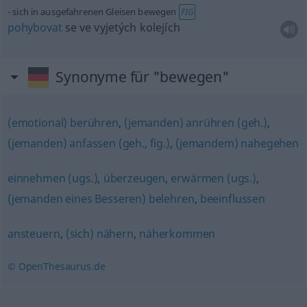
sich in ausgefahrenen Gleisen bewegen
FIG
pohybovat
se ve vyjetých kolejích
Synonyme für "bewegen"
(emotional) berühren
,
(jemanden) anrühren (geh.)
,
(jemanden) anfassen (geh., fig.)
,
(jemandem) nahegehen
einnehmen (ugs.)
,
überzeugen
,
erwärmen (ugs.)
,
(jemanden eines Besseren) belehren
,
beeinflussen
ansteuern
,
(sich) nähern
,
näherkommen
© OpenThesaurus.de