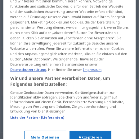
und wir besser mit Ihnen kommunizieren können. Notwendige,
funktionale und statistische Cookies, die für den Betrieb der Webseite
Übersicht aller Übersetzungen
und der statistischen Auswertung unserer Webseite erforderlich sind,
werden auf Grundlage unserer Vorauswahl immer auf Ihrem Endgerät
(Für mehr Details die Übersetzung anklicken/antippen)
gespeichert. Marketing-Cookies und Cookies, die der Bereitstellung
personalisierter Werbung dienen, werden nur gespeichert, wenn Sie uns
chlad
durch einen Klick auf den „Akzeptieren“-Button Ihr Einverständnis
geben. Klicken Sie ansonsten auf „Fortfahren ohne Akzeptieren“. Sie
können Ihre Einwilligung jederzeit für zukünftige Besuche unserer
Webseite widerrufen. Wenn Sie weitere Informationen zu den Cookies
und den Anpassungsmöglichkeiten möchten, klicken Sie einfach auf den
Button „Mehr Optionen“. Weitergehende Hinweise zu der
chlad
m
a.
Kühle
Datenverarbeitung entnehmen Sie ansonsten unserer
FIG
Datenschutzerklärung
. Hier finden Sie unser
Impressum
.
Wir und unsere Partner verarbeiten Daten, um
Folgendes bereitzustellen:
Synonyme für "Kühle"
Genaue Geolocation-Daten verwenden. Geräteeigenschaften zur
Identifikation aktiv abfragen. Speichern von und/oder Zugriff auf
Informationen auf einem Gerät. Personalisierte Werbung und Inhalte,
Messung von Werbung und Inhalten, Zielgruppenforschung und
Frische
,
Kälte
,
Frost
Entwicklung von Dienstleistungen.
Liste der Partner (Lieferanten)
© OpenThesaurus.de
Mehr Optionen
Akzeptieren