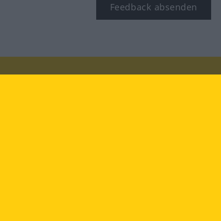
Feedback absenden
Besuchen Sie uns auf:
facebook
YouTube
Instagram
Langenscheidt
NUTZUNGSBEDINGUNGEN
DATENSCHUTZBESTIMMUNGEN