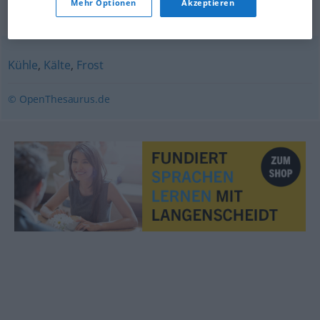
Mehr Optionen
Akzeptieren
Synonyme für "Frische"
Kühle
,
Kälte
,
Frost
© OpenThesaurus.de