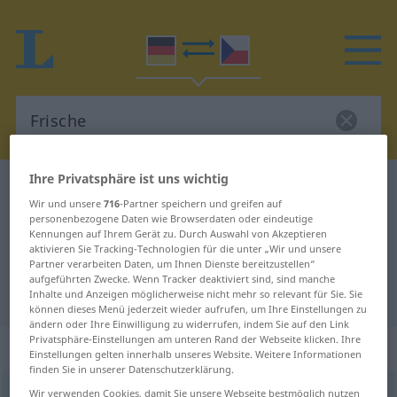
Ihre Privatsphäre ist uns wichtig
Deutsch-Tschechisch Wörterbuch
Frische
Wir und unsere
716
-Partner speichern und greifen auf
Deutsch-Tschechisch Übersetzung
personenbezogene Daten wie Browserdaten oder eindeutige
Kennungen auf Ihrem Gerät zu. Durch Auswahl von Akzeptieren
für "Frische"
aktivieren Sie Tracking-Technologien für die unter „Wir und unsere
Partner verarbeiten Daten, um Ihnen Dienste bereitzustellen“
aufgeführten Zwecke. Wenn Tracker deaktiviert sind, sind manche
"Frische" Tschechisch Übersetzung
Inhalte und Anzeigen möglicherweise nicht mehr so relevant für Sie. Sie
können dieses Menü jederzeit wieder aufrufen, um Ihre Einstellungen zu
ändern oder Ihre Einwilligung zu widerrufen, indem Sie auf den Link
Privatsphäre-Einstellungen am unteren Rand der Webseite klicken. Ihre
„Frische“
: feminin
Einstellungen gelten innerhalb unseres Website. Weitere Informationen
finden Sie in unserer Datenschutzerklärung.
Frische
Wir verwenden Cookies, damit Sie unsere Webseite bestmöglich nutzen
f
<
Frische
>