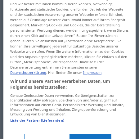
und wir besser mit Ihnen kommunizieren können. Notwendige,
funktionale und statistische Cookies, die für den Betrieb der Webseite
Übersicht aller Übersetzungen
und der statistischen Auswertung unserer Webseite erforderlich sind,
(Für mehr Details die Übersetzung anklicken/antippen)
werden auf Grundlage unserer Vorauswahl immer auf Ihrem Endgerät
gespeichert. Marketing-Cookies und Cookies, die der Bereitstellung
personalisierter Werbung dienen, werden nur gespeichert, wenn Sie uns
čerstvost, chlad, čilost, svĕžest, hbitost
durch einen Klick auf den „Akzeptieren“-Button Ihr Einverständnis
geben. Klicken Sie ansonsten auf „Fortfahren ohne Akzeptieren“. Sie
können Ihre Einwilligung jederzeit für zukünftige Besuche unserer
Webseite widerrufen. Wenn Sie weitere Informationen zu den Cookies
und den Anpassungsmöglichkeiten möchten, klicken Sie einfach auf den
Button „Mehr Optionen“. Weitergehende Hinweise zu der
čerstvost
f
Frische
Datenverarbeitung entnehmen Sie ansonsten unserer
Datenschutzerklärung
. Hier finden Sie unser
Impressum
.
svĕžest
f
Frische
Wir und unsere Partner verarbeiten Daten, um
Folgendes bereitzustellen:
chlad
m
Frische
a.
geistig
, Kühle
Genaue Geolocation-Daten verwenden. Geräteeigenschaften zur
Identifikation aktiv abfragen. Speichern von und/oder Zugriff auf
Informationen auf einem Gerät. Personalisierte Werbung und Inhalte,
čilost
f
Frische
Munterkeit
Messung von Werbung und Inhalten, Zielgruppenforschung und
Entwicklung von Dienstleistungen.
Liste der Partner (Lieferanten)
hbitost
f
Frische
Munterkeit