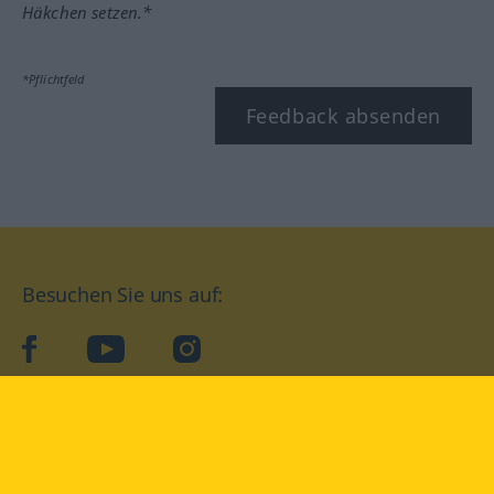
Häkchen setzen.*
*Pflichtfeld
Feedback absenden
Besuchen Sie uns auf:
facebook
YouTube
Instagram
Langenscheidt