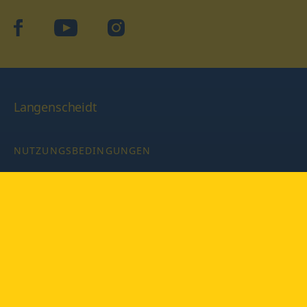
facebook
YouTube
Instagram
Langenscheidt
NUTZUNGSBEDINGUNGEN
DATENSCHUTZBESTIMMUNGEN
IMPRESSUM
PRIVATSPHÄRE-EINSTELLUNGEN
LATEINWÖRTERBUCH MIT CODE
Copyright © 2026 PONS Langenscheidt GmbH, Alle Rechte
vorbehalten.