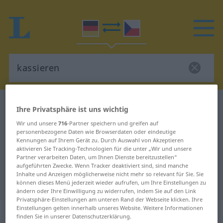
Deutsch-Tschechisch Wörterbuch
kassieren
Ihre Privatsphäre ist uns wichtig
Deutsch-Tschechisch Übersetzung
Wir und unsere
716
-Partner speichern und greifen auf
personenbezogene Daten wie Browserdaten oder eindeutige
für "kassieren"
Kennungen auf Ihrem Gerät zu. Durch Auswahl von Akzeptieren
aktivieren Sie Tracking-Technologien für die unter „Wir und unsere
Partner verarbeiten Daten, um Ihnen Dienste bereitzustellen“
"kassieren" Tschechisch
aufgeführten Zwecke. Wenn Tracker deaktiviert sind, sind manche
Inhalte und Anzeigen möglicherweise nicht mehr so relevant für Sie. Sie
Übersetzung
können dieses Menü jederzeit wieder aufrufen, um Ihre Einstellungen zu
ändern oder Ihre Einwilligung zu widerrufen, indem Sie auf den Link
Privatsphäre-Einstellungen am unteren Rand der Webseite klicken. Ihre
Einstellungen gelten innerhalb unseres Website. Weitere Informationen
„kassieren“
finden Sie in unserer Datenschutzerklärung.