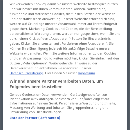
Wir verwenden Cookies, damit Sie unsere Webseite bestmöglich nutzen
kassieren
<
ohne
ge
;
haben
>
und wir besser mit Ihnen kommunizieren können. Notwendige,
funktionale und statistische Cookies, die für den Betrieb der Webseite
und der statistischen Auswertung unserer Webseite erforderlich sind,
Übersicht aller Übersetzungen
werden auf Grundlage unserer Vorauswahl immer auf Ihrem Endgerät
(Für mehr Details die Übersetzung anklicken/antippen)
gespeichert. Marketing-Cookies und Cookies, die der Bereitstellung
personalisierter Werbung dienen, werden nur gespeichert, wenn Sie uns
durch einen Klick auf den „Akzeptieren“-Button Ihr Einverständnis
přijímat peníze, inkasovat, odnímat, rušit
geben. Klicken Sie ansonsten auf „Fortfahren ohne Akzeptieren“. Sie
können Ihre Einwilligung jederzeit für zukünftige Besuche unserer
Webseite widerrufen. Wenn Sie weitere Informationen zu den Cookies
und den Anpassungsmöglichkeiten möchten, klicken Sie einfach auf den
Button „Mehr Optionen“. Weitergehende Hinweise zu der
Datenverarbeitung entnehmen Sie ansonsten unserer
přijímat
<-jmout>
peníze
,
inkasovat
a.
FIG
(IM)PF
Datenschutzerklärung
. Hier finden Sie unser
Impressum
.
kassieren
Geld
, einstecken müssen
UMG
Wir und unsere Partner verarbeiten Daten, um
Folgendes bereitzustellen:
odnímat
<odejmout>
kassieren
wegnehmen
FIG
Genaue Geolocation-Daten verwenden. Geräteeigenschaften zur
Identifikation aktiv abfragen. Speichern von und/oder Zugriff auf
Informationen auf einem Gerät. Personalisierte Werbung und Inhalte,
UMG
Messung von Werbung und Inhalten, Zielgruppenforschung und
Entwicklung von Dienstleistungen.
<z>
rušit
kassieren
aufheben
JUR
Liste der Partner (Lieferanten)