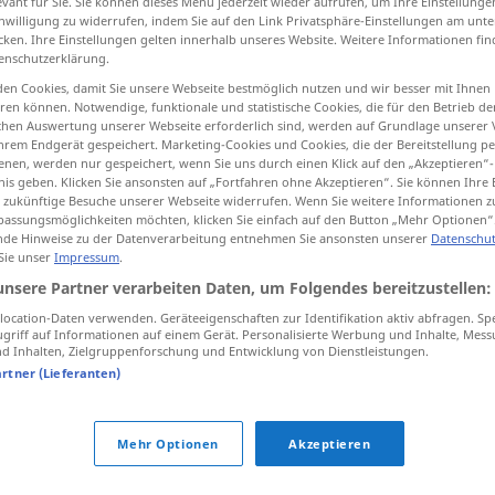
evant für Sie. Sie können dieses Menü jederzeit wieder aufrufen, um Ihre Einstellung
inwilligung zu widerrufen, indem Sie auf den Link Privatsphäre-Einstellungen am unt
cken. Ihre Einstellungen gelten innerhalb unseres Website. Weitere Informationen fin
enschutzerklärung.
en Cookies, damit Sie unsere Webseite bestmöglich nutzen und wir besser mit Ihnen
tippen)
en können. Notwendige, funktionale und statistische Cookies, die für den Betrieb d
ischen Auswertung unserer Webseite erforderlich sind, werden auf Grundlage unserer
hrem Endgerät gespeichert. Marketing-Cookies und Cookies, die der Bereitstellung per
nen, werden nur gespeichert, wenn Sie uns durch einen Klick auf den „Akzeptieren“-
nis geben. Klicken Sie ansonsten auf „Fortfahren ohne Akzeptieren“. Sie können Ihre 
ür zukünftige Besuche unserer Webseite widerrufen. Wenn Sie weitere Informationen 
assungsmöglichkeiten möchten, klicken Sie einfach auf den Button „Mehr Optionen“
de Hinweise zu der Datenverarbeitung entnehmen Sie ansonsten unserer
Datenschut
interessieren
 Sie unser
Impressum
.
unsere Partner verarbeiten Daten, um Folgendes bereitzustellen:
ocation-Daten verwenden. Geräteeigenschaften zur Identifikation aktiv abfragen. Sp
es
interessiert
mich,
ob
…
griff auf Informationen auf einem Gerät. Personalisierte Werbung und Inhalte, Mes
 Inhalten, Zielgruppenforschung und Entwicklung von Dienstleistungen.
sich interessieren für
artner (Lieferanten)
AKK
Mehr Optionen
Akzeptieren
eren"