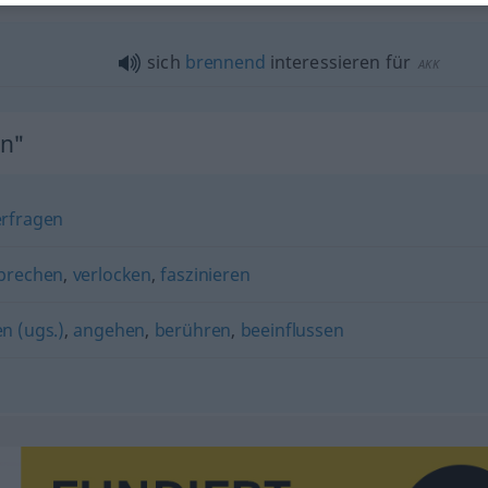
sich
brennend
interessieren für
AKK
en"
erfragen
prechen
,
verlocken
,
faszinieren
en (ugs.)
,
angehen
,
berühren
,
beeinflussen