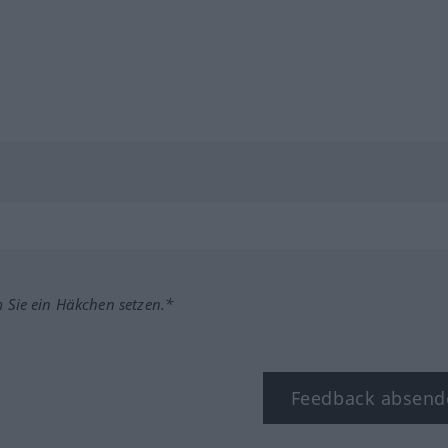
m Sie ein Häkchen setzen.*
Feedback absend