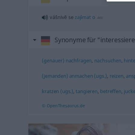
vášnivĕ se
zajímat
o
AKK
Synonyme für "interessier
(genauer) nachfragen
,
nachsuchen
,
hint
(jemanden) anmachen (ugs.)
,
reizen
,
ans
kratzen (ugs.)
,
tangieren
,
betreffen
,
juck
© OpenThesaurus.de