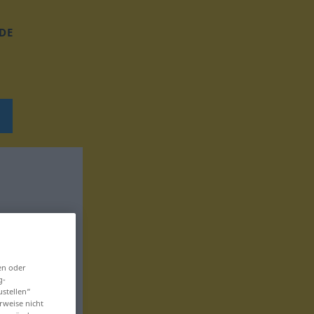
DE
en oder
g-
ustellen“
rweise nicht