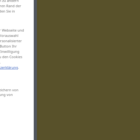
en zu ändern
eren Rand der
den Sie in
er Webseite und
 Vorauswahl
sonalisierter
Button Ihr
Einwilligung
zu den Cookies
.
zerklärung
.
eichern von
sung von