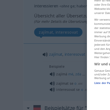
mehr so rel
oder Ihre E
interessieren
<
ohne
ge
;
haben
>
Webseite kli
unserer Dat
Übersicht aller Übersetzungen
Wir verwend
(Für mehr Details die Übersetzung anklicken/an
kommunizier
der statist
zajímat, interesovat
immer auf I
Werbung die
Einverständ
jederzeit f
und den Anp
Weitergehen
zajímat
,
interesovat
Hier finden
Wir und 
Beispiele
Genaue Geol
zajímá
mĕ
,
zda
…
und/oder Zu
Werbung und
zajímat se
o
Liste der P
AKK
interesovat se
o
AKK
Beispielsätze für "interessi