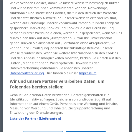
Wir verwenden Cookies, damit Sie unsere Webseite bestmöglich nutzen
interessiert
und wir besser mit Ihnen kommunizieren können. Notwendige,
funktionale und statistische Cookies, die für den Betrieb der Webseite
und der statistischen Auswertung unserer Webseite erforderlich sind,
Übersicht aller Übersetzungen
werden auf Grundlage unserer Vorauswahl immer auf Ihrem Endgerät
(Für mehr Details die Übersetzung anklicken/antippen)
gespeichert. Marketing-Cookies und Cookies, die der Bereitstellung
personalisierter Werbung dienen, werden nur gespeichert, wenn Sie uns
durch einen Klick auf den „Akzeptieren“-Button Ihr Einverständnis
mít zájem na
dívat se se zájmem
geben. Klicken Sie ansonsten auf „Fortfahren ohne Akzeptieren“. Sie
können Ihre Einwilligung jederzeit für zukünftige Besuche unserer
Webseite widerrufen. Wenn Sie weitere Informationen zu den Cookies
und den Anpassungsmöglichkeiten möchten, klicken Sie einfach auf den
Button „Mehr Optionen“. Weitergehende Hinweise zu der
Beispiele
Datenverarbeitung entnehmen Sie ansonsten unserer
Datenschutzerklärung
. Hier finden Sie unser
Impressum
.
interessiert
sein
an
DAT
Wir und unsere Partner verarbeiten Daten, um
mít
zájem
na
L
Folgendes bereitzustellen:
Genaue Geolocation-Daten verwenden. Geräteeigenschaften zur
Identifikation aktiv abfragen. Speichern von und/oder Zugriff auf
interessiert
zuschauen
Informationen auf einem Gerät. Personalisierte Werbung und Inhalte,
Messung von Werbung und Inhalten, Zielgruppenforschung und
<po>
dívat se se zájmem
Entwicklung von Dienstleistungen.
Liste der Partner (Lieferanten)