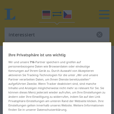
Deutsch-Tschechisch Wörterbuch
interessiert
Ihre Privatsphäre ist uns wichtig
Deutsch-Tschechisch Übersetzung
Wir und unsere
716
-Partner speichern und greifen auf
personenbezogene Daten wie Browserdaten oder eindeutige
für "interessiert"
Kennungen auf Ihrem Gerät zu. Durch Auswahl von Akzeptieren
aktivieren Sie Tracking-Technologien für die unter „Wir und unsere
Partner verarbeiten Daten, um Ihnen Dienste bereitzustellen“
aufgeführten Zwecke. Wenn Tracker deaktiviert sind, sind manche
"interessiert" Tschechisch
Inhalte und Anzeigen möglicherweise nicht mehr so relevant für Sie. Sie
Übersetzung
können dieses Menü jederzeit wieder aufrufen, um Ihre Einstellungen zu
ändern oder Ihre Einwilligung zu widerrufen, indem Sie auf den Link
Privatsphäre-Einstellungen am unteren Rand der Webseite klicken. Ihre
Einstellungen gelten innerhalb unseres Website. Weitere Informationen
„interessiert“
finden Sie in unserer Datenschutzerklärung.