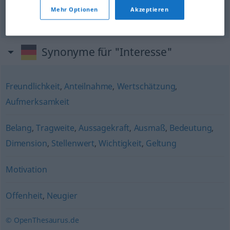
im Interesse der
Allgemeinheit
Mehr Optionen
Akzeptieren
v
zájmu veřejnosti
Synonyme für "Interesse"
Freundlichkeit
,
Anteilnahme
,
Wertschätzung
,
Aufmerksamkeit
Belang
,
Tragweite
,
Aussagekraft
,
Ausmaß
,
Bedeutung
,
Dimension
,
Stellenwert
,
Wichtigkeit
,
Geltung
Motivation
Offenheit
,
Neugier
© OpenThesaurus.de