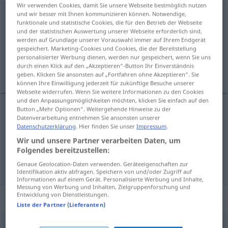
Wir verwenden Cookies, damit Sie unsere Webseite bestmöglich nutzen
und wir besser mit Ihnen kommunizieren können. Notwendige,
Interesse
n
<
-s
;
-n
>
funktionale und statistische Cookies, die für den Betrieb der Webseite
und der statistischen Auswertung unserer Webseite erforderlich sind,
Übersicht aller Übersetzungen
werden auf Grundlage unserer Vorauswahl immer auf Ihrem Endgerät
(Für mehr Details die Übersetzung anklicken/antippen)
gespeichert. Marketing-Cookies und Cookies, die der Bereitstellung
personalisierter Werbung dienen, werden nur gespeichert, wenn Sie uns
durch einen Klick auf den „Akzeptieren“-Button Ihr Einverständnis
zájem, interes
geben. Klicken Sie ansonsten auf „Fortfahren ohne Akzeptieren“. Sie
können Ihre Einwilligung jederzeit für zukünftige Besuche unserer
Webseite widerrufen. Wenn Sie weitere Informationen zu den Cookies
und den Anpassungsmöglichkeiten möchten, klicken Sie einfach auf den
Button „Mehr Optionen“. Weitergehende Hinweise zu der
Datenverarbeitung entnehmen Sie ansonsten unserer
zájem
m
Interesse
Datenschutzerklärung
. Hier finden Sie unser
Impressum
.
Wir und unsere Partner verarbeiten Daten, um
interes
m
Interesse
UMG
Folgendes bereitzustellen:
Genaue Geolocation-Daten verwenden. Geräteeigenschaften zur
Identifikation aktiv abfragen. Speichern von und/oder Zugriff auf
Informationen auf einem Gerät. Personalisierte Werbung und Inhalte,
Messung von Werbung und Inhalten, Zielgruppenforschung und
Entwicklung von Dienstleistungen.
Beispielsätze für "Interesse"
Liste der Partner (Lieferanten)