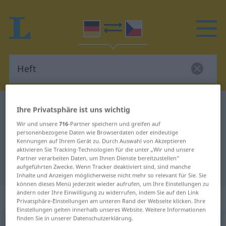
Deutsch-Tschechisch Wörterbuch
Heft
Ihre Privatsphäre ist uns wichtig
Deutsch-Tschechisch Übersetzung
Wir und unsere
716
-Partner speichern und greifen auf
personenbezogene Daten wie Browserdaten oder eindeutige
für "Heft"
Kennungen auf Ihrem Gerät zu. Durch Auswahl von Akzeptieren
aktivieren Sie Tracking-Technologien für die unter „Wir und unsere
Partner verarbeiten Daten, um Ihnen Dienste bereitzustellen“
"Heft" Tschechisch Übersetzung
aufgeführten Zwecke. Wenn Tracker deaktiviert sind, sind manche
Inhalte und Anzeigen möglicherweise nicht mehr so relevant für Sie. Sie
können dieses Menü jederzeit wieder aufrufen, um Ihre Einstellungen zu
ändern oder Ihre Einwilligung zu widerrufen, indem Sie auf den Link
„Heft“
: Neutrum
Privatsphäre-Einstellungen am unteren Rand der Webseite klicken. Ihre
Einstellungen gelten innerhalb unseres Website. Weitere Informationen
finden Sie in unserer Datenschutzerklärung.
Heft
n
<
-(e)s
;
-e
>