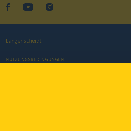
facebook
YouTube
Instagram
Langenscheidt
NUTZUNGSBEDINGUNGEN
DATENSCHUTZBESTIMMUNGEN
IMPRESSUM
PRIVATSPHÄRE-EINSTELLUNGEN
LATEINWÖRTERBUCH MIT CODE
Copyright © 2026 PONS Langenscheidt GmbH, Alle Rechte
vorbehalten.