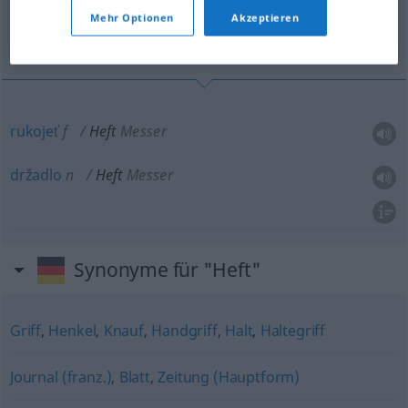
Mehr Optionen
Akzeptieren
rukojeť, držadlo
rukojeť
f
Heft
Messer
držadlo
n
Heft
Messer
Synonyme für "Heft"
Griff
,
Henkel
,
Knauf
,
Handgriff
,
Halt
,
Haltegriff
Journal (franz.)
,
Blatt
,
Zeitung (Hauptform)