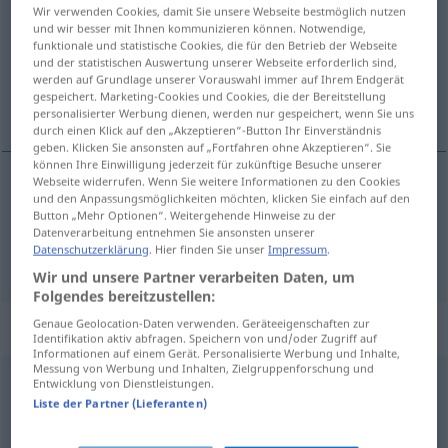
Wir verwenden Cookies, damit Sie unsere Webseite bestmöglich nutzen
und wir besser mit Ihnen kommunizieren können. Notwendige,
Übersicht aller Übersetzungen
funktionale und statistische Cookies, die für den Betrieb der Webseite
(Für mehr Details die Übersetzung anklicken/antippen)
und der statistischen Auswertung unserer Webseite erforderlich sind,
werden auf Grundlage unserer Vorauswahl immer auf Ihrem Endgerät
gespeichert. Marketing-Cookies und Cookies, die der Bereitstellung
sešit, číslo
personalisierter Werbung dienen, werden nur gespeichert, wenn Sie uns
durch einen Klick auf den „Akzeptieren“-Button Ihr Einverständnis
geben. Klicken Sie ansonsten auf „Fortfahren ohne Akzeptieren“. Sie
können Ihre Einwilligung jederzeit für zukünftige Besuche unserer
Webseite widerrufen. Wenn Sie weitere Informationen zu den Cookies
und den Anpassungsmöglichkeiten möchten, klicken Sie einfach auf den
sešit
m
Heft
Schreibheft
Button „Mehr Optionen“. Weitergehende Hinweise zu der
Datenverarbeitung entnehmen Sie ansonsten unserer
Datenschutzerklärung
. Hier finden Sie unser
Impressum
.
číslo
n
Heft
Zeitschrift a
Wir und unsere Partner verarbeiten Daten, um
Folgendes bereitzustellen:
„Heft“
: Neutrum
Genaue Geolocation-Daten verwenden. Geräteeigenschaften zur
Identifikation aktiv abfragen. Speichern von und/oder Zugriff auf
Informationen auf einem Gerät. Personalisierte Werbung und Inhalte,
Messung von Werbung und Inhalten, Zielgruppenforschung und
Heft
n
<
-(e)s
;
-e
>
Entwicklung von Dienstleistungen.
Liste der Partner (Lieferanten)
Übersicht aller Übersetzungen
(Für mehr Details die Übersetzung anklicken/antippen)