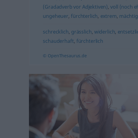
(Gradadverb vor Adjektiven)
,
voll (noch e
ungeheuer
,
fürchterlich
,
extrem
,
mächtig
schrecklich
,
grässlich
,
widerlich
,
entsetzli
schauderhaft
,
fürchterlich
© OpenThesaurus.de