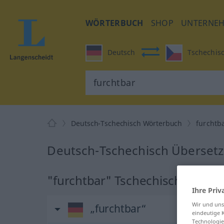
WÖRTERBUCH
SHOP
UNTERNE
Deutsch
Tschechis
Deutsch-Tschechisch Wörterbuch
furchtb
Deutsch-Tschechisch Übersetz
"furchtbar" Tschechisch Übers
Ihre Priv
Wir und un
„furchtbar“
eindeutige 
Technologie