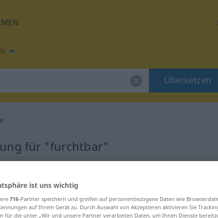
HMEN
ch
Übersetzen
ar
ung für "furchtbar"
etzung
atsphäre ist uns wichtig
sere
716
-Partner speichern und greifen auf personenbezogene Daten wie Browserdat
Kennungen auf Ihrem Gerät zu. Durch Auswahl von Akzeptieren aktivieren Sie Trackin
n für die unter „Wir und unsere Partner verarbeiten Daten, um Ihnen Dienste bereitz