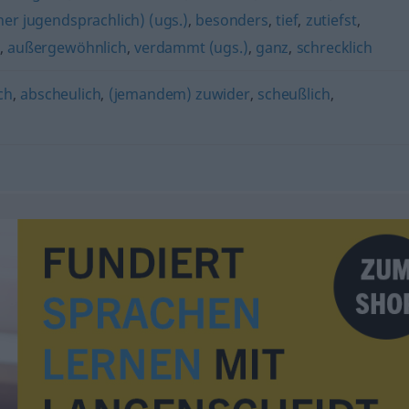
her jugendsprachlich) (ugs.)
,
besonders
,
tief
,
zutiefst
,
,
außergewöhnlich
,
verdammt (ugs.)
,
ganz
,
schrecklich
ch
,
abscheulich
,
(jemandem) zuwider
,
scheußlich
,