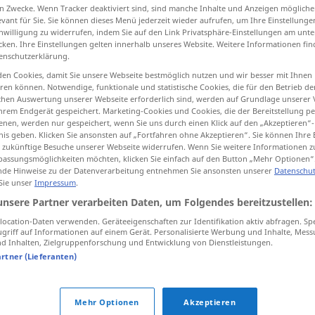
n Zwecke. Wenn Tracker deaktiviert sind, sind manche Inhalte und Anzeigen mögliche
evant für Sie. Sie können dieses Menü jederzeit wieder aufrufen, um Ihre Einstellung
inwilligung zu widerrufen, indem Sie auf den Link Privatsphäre-Einstellungen am unt
cken. Ihre Einstellungen gelten innerhalb unseres Website. Weitere Informationen fin
enschutzerklärung.
tippen)
en Cookies, damit Sie unsere Webseite bestmöglich nutzen und wir besser mit Ihnen
en können. Notwendige, funktionale und statistische Cookies, die für den Betrieb d
ischen Auswertung unserer Webseite erforderlich sind, werden auf Grundlage unserer
hrem Endgerät gespeichert. Marketing-Cookies und Cookies, die der Bereitstellung per
nen, werden nur gespeichert, wenn Sie uns durch einen Klick auf den „Akzeptieren“-
nis geben. Klicken Sie ansonsten auf „Fortfahren ohne Akzeptieren“. Sie können Ihre 
ür zukünftige Besuche unserer Webseite widerrufen. Wenn Sie weitere Informationen 
furchtbar
schrecklich
assungsmöglichkeiten möchten, klicken Sie einfach auf den Button „Mehr Optionen“
de Hinweise zu der Datenverarbeitung entnehmen Sie ansonsten unserer
Datenschut
 Sie unser
Impressum
.
furchtbar
sehr
UMG
unsere Partner verarbeiten Daten, um Folgendes bereitzustellen:
ocation-Daten verwenden. Geräteeigenschaften zur Identifikation aktiv abfragen. Sp
griff auf Informationen auf einem Gerät. Personalisierte Werbung und Inhalte, Mes
 Inhalten, Zielgruppenforschung und Entwicklung von Dienstleistungen.
das ist ja furchtbar!
artner (Lieferanten)
furchtbar
teuer
Mehr Optionen
Akzeptieren
furchtbar
dumm
UMG