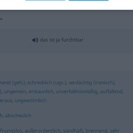
r"
das ist ja furchtbar
end (geh.)
,
schrecklich (ugs.)
,
verdächtig (ironisch)
,
)
,
ungemein
,
erstaunlich
,
unverhältnismäßig
,
auffallend
,
eraus
,
ungewöhnlich
ch
,
abscheulich
fnungslos
,
außerordentlich
,
sündhaft
,
brennend
,
sehr