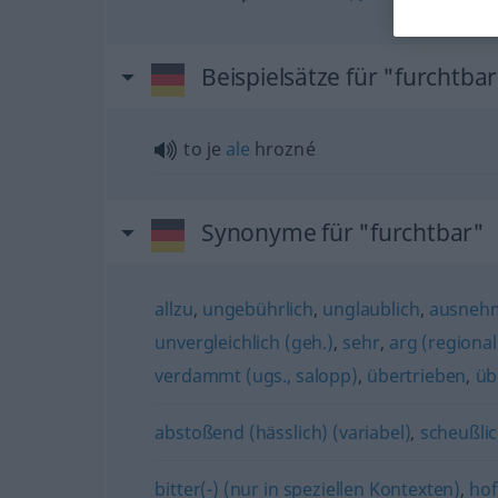
Beispielsätze für "furchtba
to je
ale
hrozné
Synonyme für "furchtbar"
allzu
,
ungebührlich
,
unglaublich
,
ausnehm
unvergleichlich (geh.)
,
sehr
,
arg (regional
verdammt (ugs., salopp)
,
übertrieben
,
üb
abstoßend (hässlich) (variabel)
,
scheußli
bitter(-) (nur in speziellen Kontexten)
,
hof