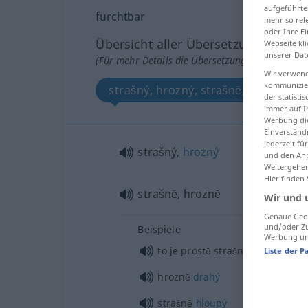
aufgeführte
furchtbar
mehr so rel
oder Ihre E
Übersicht aller Übersetzungen
Webseite kli
unserer Dat
(Für mehr Details die Übersetzung anklicken/an
Wir verwend
kommunizier
strašný, hrozný, strašnĕ, hroznĕ
der statist
immer auf I
Werbung die
Einverständ
jederzeit f
strašný,
hrozný
und den Anp
Weitergehen
Hier finden
strašnĕ, hroznĕ
Wir und 
Genaue Geol
und/oder Zu
Beispiele
Werbung und
to je prostĕ strašné
Liste der P
hroznĕ
drahý
strašnĕ
hloupý