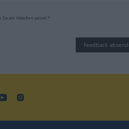
m Sie ein Häkchen setzen.*
Feedback absend
ook
YouTube
Instagram