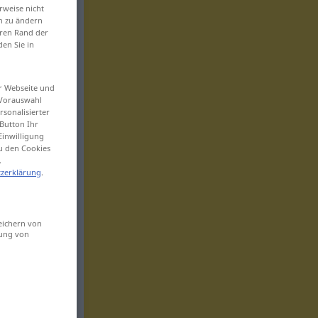
rweise nicht
en zu ändern
eren Rand der
den Sie in
er Webseite und
 Vorauswahl
sonalisierter
Button Ihr
Einwilligung
zu den Cookies
.
zerklärung
.
eichern von
sung von