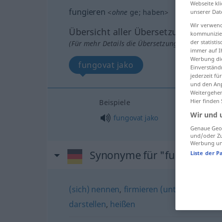
Webseite kli
fungieren
<
ohne
ge
;
haben
>
unserer Dat
Wir verwend
Übersicht aller Übersetzungen
kommunizier
der statist
(Für mehr Details die Übersetzung anklicken/an
immer auf I
Werbung die
fungovat jako
Einverständ
jederzeit f
und den Anp
Weitergehen
Hier finden
Beispiele
Wir und 
fungovat
jako
Genaue Geol
und/oder Zu
Werbung und
Synonyme für "fungieren"
Liste der P
(sich) nennen
,
firmieren (unter)
,
(sich) b
darstellen
,
heißen