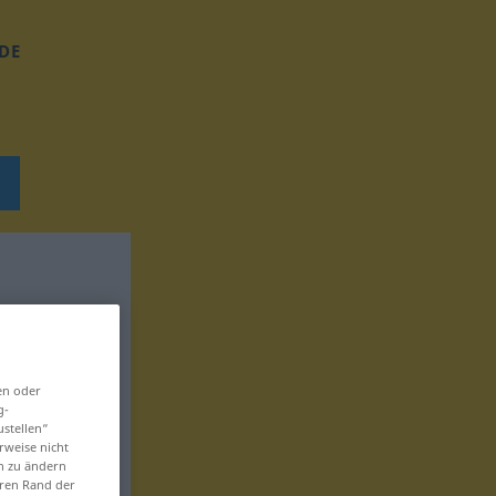
DE
en oder
g-
ustellen“
rweise nicht
en zu ändern
eren Rand der