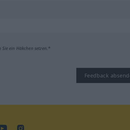
m Sie ein Häkchen setzen.*
Feedback absend
ook
YouTube
Instagram