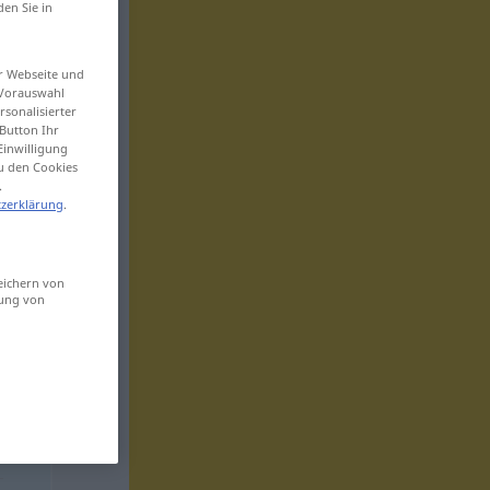
den Sie in
er Webseite und
 Vorauswahl
sonalisierter
Button Ihr
Einwilligung
zu den Cookies
.
zerklärung
.
eichern von
sung von