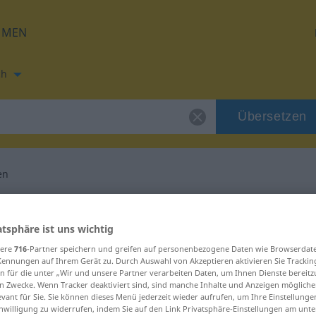
HMEN
ch
Übersetzen
en
ung für "fungieren"
atsphäre ist uns wichtig
etzung
sere
716
-Partner speichern und greifen auf personenbezogene Daten wie Browserdat
Kennungen auf Ihrem Gerät zu. Durch Auswahl von Akzeptieren aktivieren Sie Trackin
n für die unter „Wir und unsere Partner verarbeiten Daten, um Ihnen Dienste bereitz
n Zwecke. Wenn Tracker deaktiviert sind, sind manche Inhalte und Anzeigen mögliche
evant für Sie. Sie können dieses Menü jederzeit wieder aufrufen, um Ihre Einstellung
inwilligung zu widerrufen, indem Sie auf den Link Privatsphäre-Einstellungen am unt