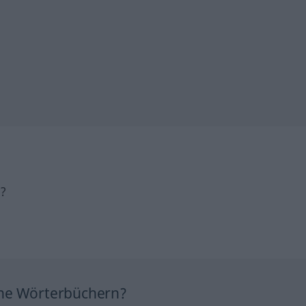
h?
ine Wörterbüchern?