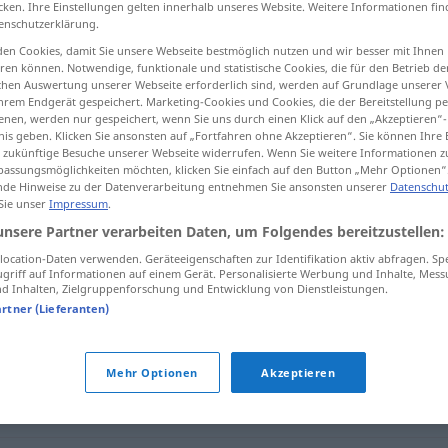
cken. Ihre Einstellungen gelten innerhalb unseres Website. Weitere Informationen fin
enschutzerklärung.
en Cookies, damit Sie unsere Webseite bestmöglich nutzen und wir besser mit Ihnen
en können. Notwendige, funktionale und statistische Cookies, die für den Betrieb d
ischen Auswertung unserer Webseite erforderlich sind, werden auf Grundlage unserer
tippen)
hrem Endgerät gespeichert. Marketing-Cookies und Cookies, die der Bereitstellung per
nen, werden nur gespeichert, wenn Sie uns durch einen Klick auf den „Akzeptieren“-
nis geben. Klicken Sie ansonsten auf „Fortfahren ohne Akzeptieren“. Sie können Ihre 
ür zukünftige Besuche unserer Webseite widerrufen. Wenn Sie weitere Informationen 
assungsmöglichkeiten möchten, klicken Sie einfach auf den Button „Mehr Optionen“
de Hinweise zu der Datenverarbeitung entnehmen Sie ansonsten unserer
Datenschut
 Sie unser
Impressum
.
unsere Partner verarbeiten Daten, um Folgendes bereitzustellen:
fungieren als
ocation-Daten verwenden. Geräteeigenschaften zur Identifikation aktiv abfragen. Sp
griff auf Informationen auf einem Gerät. Personalisierte Werbung und Inhalte, Mes
 Inhalten, Zielgruppenforschung und Entwicklung von Dienstleistungen.
artner (Lieferanten)
Mehr Optionen
Akzeptieren
ezeichnen (als)
,
firmieren (als)
,
(sich) schimpfen (ugs.)
,