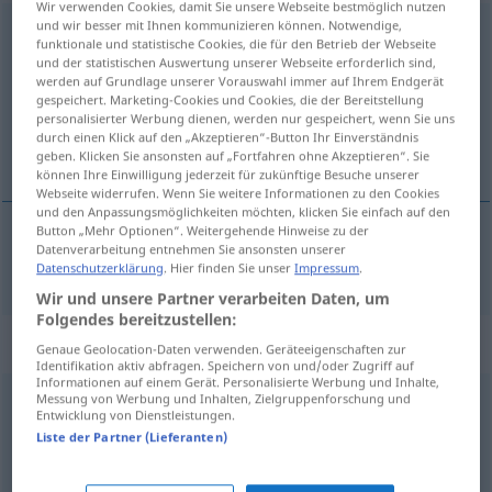
Wir verwenden Cookies, damit Sie unsere Webseite bestmöglich nutzen
und wir besser mit Ihnen kommunizieren können. Notwendige,
erwähnen
<
ohne
ge
;
haben
>
funktionale und statistische Cookies, die für den Betrieb der Webseite
und der statistischen Auswertung unserer Webseite erforderlich sind,
Übersicht aller Übersetzungen
werden auf Grundlage unserer Vorauswahl immer auf Ihrem Endgerät
gespeichert. Marketing-Cookies und Cookies, die der Bereitstellung
(Für mehr Details die Übersetzung anklicken/antippen)
personalisierter Werbung dienen, werden nur gespeichert, wenn Sie uns
durch einen Klick auf den „Akzeptieren“-Button Ihr Einverständnis
zmiňovat se
geben. Klicken Sie ansonsten auf „Fortfahren ohne Akzeptieren“. Sie
können Ihre Einwilligung jederzeit für zukünftige Besuche unserer
Webseite widerrufen. Wenn Sie weitere Informationen zu den Cookies
und den Anpassungsmöglichkeiten möchten, klicken Sie einfach auf den
Button „Mehr Optionen“. Weitergehende Hinweise zu der
Datenverarbeitung entnehmen Sie ansonsten unserer
zmiňovat
<zmínit>
se
(
o
)
erwähnen
AKK
L
Datenschutzerklärung
. Hier finden Sie unser
Impressum
.
Wir und unsere Partner verarbeiten Daten, um
Folgendes bereitzustellen:
Beispielsätze für "erwähnen"
Genaue Geolocation-Daten verwenden. Geräteeigenschaften zur
Identifikation aktiv abfragen. Speichern von und/oder Zugriff auf
Informationen auf einem Gerät. Personalisierte Werbung und Inhalte,
Messung von Werbung und Inhalten, Zielgruppenforschung und
et mit
keiner
Silbe
erwähnen
Entwicklung von Dienstleistungen.
FIG
Liste der Partner (Lieferanten)
ani
slovo
se
o
tom nezmínit