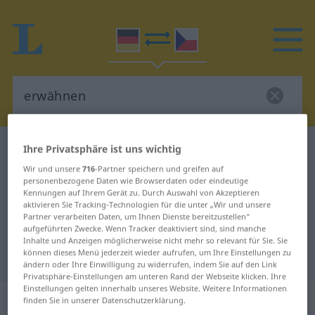
Ihre Privatsphäre ist uns wichtig
Deutsch-Tschechisch Wörterbuch
erwähnen
Deutsch-Tschechisch Übersetzung
Wir und unsere
716
-Partner speichern und greifen auf
personenbezogene Daten wie Browserdaten oder eindeutige
für "erwähnen"
Kennungen auf Ihrem Gerät zu. Durch Auswahl von Akzeptieren
aktivieren Sie Tracking-Technologien für die unter „Wir und unsere
Partner verarbeiten Daten, um Ihnen Dienste bereitzustellen“
aufgeführten Zwecke. Wenn Tracker deaktiviert sind, sind manche
"erwähnen" Tschechisch
Inhalte und Anzeigen möglicherweise nicht mehr so relevant für Sie. Sie
können dieses Menü jederzeit wieder aufrufen, um Ihre Einstellungen zu
Übersetzung
ändern oder Ihre Einwilligung zu widerrufen, indem Sie auf den Link
Privatsphäre-Einstellungen am unteren Rand der Webseite klicken. Ihre
Einstellungen gelten innerhalb unseres Website. Weitere Informationen
„erwähnen“
finden Sie in unserer Datenschutzerklärung.