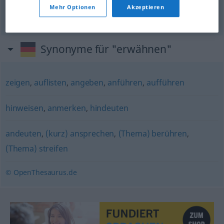
jemanden
lobend
erwähnen
Mehr Optionen
Akzeptieren
pochvalnĕ se
o
kom zmiňovat
<zmínit>
Synonyme für "erwähnen"
zeigen
,
auflisten
,
angeben
,
anführen
,
aufführen
hinweisen
,
anmerken
,
hindeuten
andeuten
,
(kurz) ansprechen
,
(Thema) berühren
,
(Thema) streifen
© OpenThesaurus.de