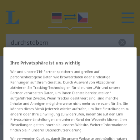
Ihre Privatsphäre ist uns wichtig
Deutsch-Tschechisch Wörterbuch
durchstöbern
Wir und unsere
716
-Partner speichern und greifen auf
Deutsch-Tschechisch Übersetzung
personenbezogene Daten wie Browserdaten oder eindeutige
Kennungen auf Ihrem Gerät zu. Durch Auswahl von Akzeptieren
für "durchstöbern"
aktivieren Sie Tracking-Technologien für die unter „Wir und unsere
Partner verarbeiten Daten, um Ihnen Dienste bereitzustellen“
aufgeführten Zwecke. Wenn Tracker deaktiviert sind, sind manche
"durchstöbern" Tschechisch
Inhalte und Anzeigen möglicherweise nicht mehr so relevant für Sie. Sie
können dieses Menü jederzeit wieder aufrufen, um Ihre Einstellungen zu
Übersetzung
ändern oder Ihre Einwilligung zu widerrufen, indem Sie auf den Link
Privatsphäre-Einstellungen am unteren Rand der Webseite klicken. Ihre
Einstellungen gelten innerhalb unseres Website. Weitere Informationen
finden Sie in unserer Datenschutzerklärung.
„durchstöbern“
Wir verwenden Cookies, damit Sie unsere Webseite bestmöglich nutzen