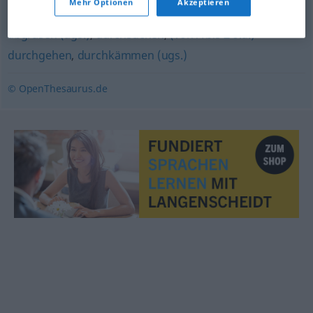
Mehr Optionen
Akzeptieren
abgrasen (ugs.)
,
durchsuchen
,
(von A bis Z o.ä.)
durchgehen
,
durchkämmen (ugs.)
© OpenThesaurus.de