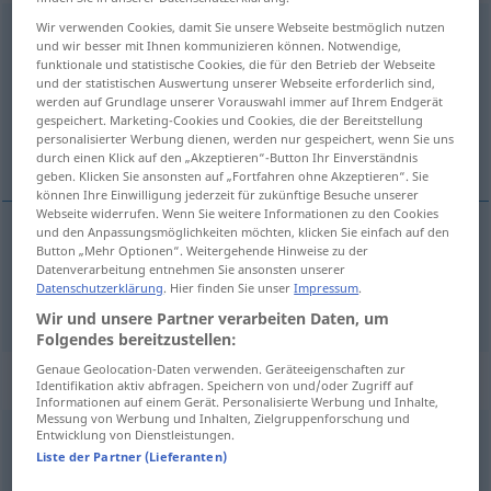
Wir verwenden Cookies, damit Sie unsere Webseite bestmöglich nutzen
durchgehen
v/t
<
irr
;
sein
>
und wir besser mit Ihnen kommunizieren können. Notwendige,
funktionale und statistische Cookies, die für den Betrieb der Webseite
Übersicht aller Übersetzungen
und der statistischen Auswertung unserer Webseite erforderlich sind,
(Für mehr Details die Übersetzung anklicken/antippen)
werden auf Grundlage unserer Vorauswahl immer auf Ihrem Endgerät
gespeichert. Marketing-Cookies und Cookies, die der Bereitstellung
personalisierter Werbung dienen, werden nur gespeichert, wenn Sie uns
prohlížet, probírat
durch einen Klick auf den „Akzeptieren“-Button Ihr Einverständnis
geben. Klicken Sie ansonsten auf „Fortfahren ohne Akzeptieren“. Sie
können Ihre Einwilligung jederzeit für zukünftige Besuche unserer
Webseite widerrufen. Wenn Sie weitere Informationen zu den Cookies
und den Anpassungsmöglichkeiten möchten, klicken Sie einfach auf den
Button „Mehr Optionen“. Weitergehende Hinweise zu der
prohlížet
<-hlédnout>
,
probírat
<-brat>
Datenverarbeitung entnehmen Sie ansonsten unserer
Datenschutzerklärung
. Hier finden Sie unser
Impressum
.
durchgehen
durchlesen
Wir und unsere Partner verarbeiten Daten, um
Folgendes bereitzustellen:
Genaue Geolocation-Daten verwenden. Geräteeigenschaften zur
„durchgehen“
: intransitives Verb
Identifikation aktiv abfragen. Speichern von und/oder Zugriff auf
Informationen auf einem Gerät. Personalisierte Werbung und Inhalte,
Messung von Werbung und Inhalten, Zielgruppenforschung und
Entwicklung von Dienstleistungen.
durchgehen
v/i
<
irr
>
Liste der Partner (Lieferanten)
Übersicht aller Übersetzungen