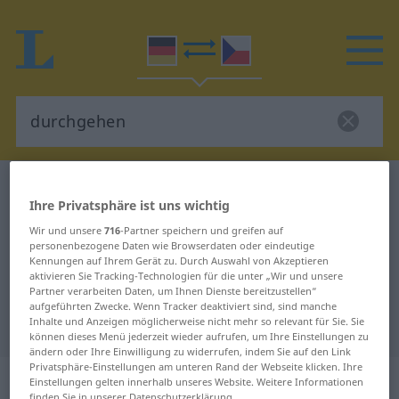
Deutsch-Tschechisch Wörterbuch
durchgehen
Ihre Privatsphäre ist uns wichtig
Deutsch-Tschechisch Übersetzung
Wir und unsere
716
-Partner speichern und greifen auf
für "durchgehen"
personenbezogene Daten wie Browserdaten oder eindeutige
Kennungen auf Ihrem Gerät zu. Durch Auswahl von Akzeptieren
aktivieren Sie Tracking-Technologien für die unter „Wir und unsere
Partner verarbeiten Daten, um Ihnen Dienste bereitzustellen“
"durchgehen" Tschechisch
aufgeführten Zwecke. Wenn Tracker deaktiviert sind, sind manche
Inhalte und Anzeigen möglicherweise nicht mehr so relevant für Sie. Sie
Übersetzung
können dieses Menü jederzeit wieder aufrufen, um Ihre Einstellungen zu
ändern oder Ihre Einwilligung zu widerrufen, indem Sie auf den Link
Privatsphäre-Einstellungen am unteren Rand der Webseite klicken. Ihre
„durchgehen“
: transitives Verb
Einstellungen gelten innerhalb unseres Website. Weitere Informationen
finden Sie in unserer Datenschutzerklärung.