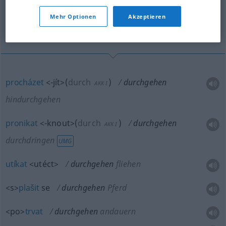
(Für mehr Details die Übersetzung anklicken/antippen)
Mehr Optionen
Akzeptieren
procházet, pronikat, utíkat, plašit se, trvat
procházet
<-jít>
(
durch
)
durchgehen
AKK
I
hindurchgehen
pronikat
<-knout>
(
durch
)
durchgehen
AKK
I
durchdringen
UMG
utíkat
<utéct>
durchgehen
fliehen
<s>
plašit
se
durchgehen
Pferd
<po>
trvat
durchgehen
andauern