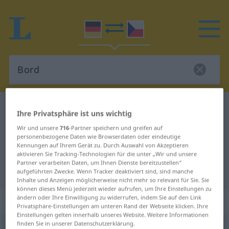
Deutsch-Tschechisch Wörterbuch
Bord
Ihre Privatsphäre ist uns wichtig
Deutsch-Tschechisch Übersetzung
Wir und unsere
716
-Partner speichern und greifen auf
personenbezogene Daten wie Browserdaten oder eindeutige
für "Bord"
Kennungen auf Ihrem Gerät zu. Durch Auswahl von Akzeptieren
aktivieren Sie Tracking-Technologien für die unter „Wir und unsere
Partner verarbeiten Daten, um Ihnen Dienste bereitzustellen“
"Bord" Tschechisch Übersetzung
aufgeführten Zwecke. Wenn Tracker deaktiviert sind, sind manche
Inhalte und Anzeigen möglicherweise nicht mehr so relevant für Sie. Sie
können dieses Menü jederzeit wieder aufrufen, um Ihre Einstellungen zu
ändern oder Ihre Einwilligung zu widerrufen, indem Sie auf den Link
„Bord“
: Neutrum
Privatsphäre-Einstellungen am unteren Rand der Webseite klicken. Ihre
Einstellungen gelten innerhalb unseres Website. Weitere Informationen
finden Sie in unserer Datenschutzerklärung.
Bord
n
<
-(e)s
;
-e
>