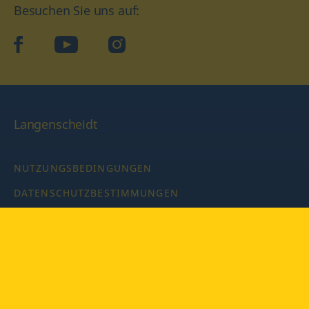
Besuchen Sie uns auf:
facebook
YouTube
Instagram
Langenscheidt
NUTZUNGSBEDINGUNGEN
DATENSCHUTZBESTIMMUNGEN
IMPRESSUM
PRIVATSPHÄRE-EINSTELLUNGEN
LATEINWÖRTERBUCH MIT CODE
Copyright © 2026 PONS Langenscheidt GmbH, Alle Rechte