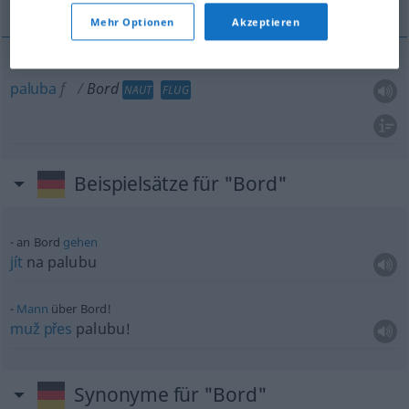
Mehr Optionen
Akzeptieren
paluba
f
Bord
NAUT
FLUG
Beispielsätze für "Bord"
an Bord
gehen
jít
na palubu
Mann
über Bord!
muž
přes
palubu!
Synonyme für "Bord"