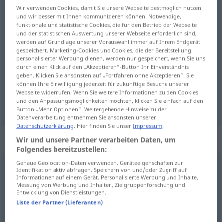
Wir verwenden Cookies, damit Sie unsere Webseite bestmöglich nutzen
und wir besser mit Ihnen kommunizieren können. Notwendige,
Übersicht aller Übersetzungen
funktionale und statistische Cookies, die für den Betrieb der Webseite
(Für mehr Details die Übersetzung anklicken/antippen)
und der statistischen Auswertung unserer Webseite erforderlich sind,
werden auf Grundlage unserer Vorauswahl immer auf Ihrem Endgerät
gespeichert. Marketing-Cookies und Cookies, die der Bereitstellung
police
personalisierter Werbung dienen, werden nur gespeichert, wenn Sie uns
durch einen Klick auf den „Akzeptieren“-Button Ihr Einverständnis
geben. Klicken Sie ansonsten auf „Fortfahren ohne Akzeptieren“. Sie
können Ihre Einwilligung jederzeit für zukünftige Besuche unserer
Webseite widerrufen. Wenn Sie weitere Informationen zu den Cookies
und den Anpassungsmöglichkeiten möchten, klicken Sie einfach auf den
police
f
Bord
Bücherbord
Button „Mehr Optionen“. Weitergehende Hinweise zu der
Datenverarbeitung entnehmen Sie ansonsten unserer
Datenschutzerklärung
. Hier finden Sie unser
Impressum
.
„Bord“
: maskulin
Wir und unsere Partner verarbeiten Daten, um
Folgendes bereitzustellen:
Genaue Geolocation-Daten verwenden. Geräteeigenschaften zur
Bord
m
<
-(e)s
;
-e
>
Identifikation aktiv abfragen. Speichern von und/oder Zugriff auf
Informationen auf einem Gerät. Personalisierte Werbung und Inhalte,
Übersicht aller Übersetzungen
Messung von Werbung und Inhalten, Zielgruppenforschung und
Entwicklung von Dienstleistungen.
(Für mehr Details die Übersetzung anklicken/antippen)
Liste der Partner (Lieferanten)
paluba