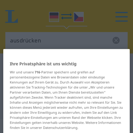
Deutsch-Tschechisch Wörterbuch
ausdrücken
Ihre Privatsphäre ist uns wichtig
Deutsch-Tschechisch Übersetzung
Wir und unsere
716
-Partner speichern und greifen auf
personenbezogene Daten wie Browserdaten oder eindeutige
für "ausdrücken"
Kennungen auf Ihrem Gerät zu. Durch Auswahl von Akzeptieren
aktivieren Sie Tracking-Technologien für die unter „Wir und unsere
Partner verarbeiten Daten, um Ihnen Dienste bereitzustellen“
aufgeführten Zwecke. Wenn Tracker deaktiviert sind, sind manche
"ausdrücken" Tschechisch
Inhalte und Anzeigen möglicherweise nicht mehr so relevant für Sie. Sie
können dieses Menü jederzeit wieder aufrufen, um Ihre Einstellungen zu
Übersetzung
ändern oder Ihre Einwilligung zu widerrufen, indem Sie auf den Link
Privatsphäre-Einstellungen am unteren Rand der Webseite klicken. Ihre
Einstellungen gelten innerhalb unseres Website. Weitere Informationen
„ausdrücken“
finden Sie in unserer Datenschutzerklärung.