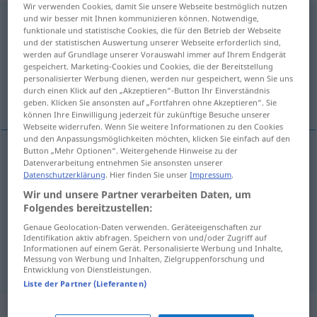
Wir verwenden Cookies, damit Sie unsere Webseite bestmöglich nutzen
und wir besser mit Ihnen kommunizieren können. Notwendige,
ausdrücken
funktionale und statistische Cookies, die für den Betrieb der Webseite
und der statistischen Auswertung unserer Webseite erforderlich sind,
Übersicht aller Übersetzungen
werden auf Grundlage unserer Vorauswahl immer auf Ihrem Endgerät
(Für mehr Details die Übersetzung anklicken/antippen)
gespeichert. Marketing-Cookies und Cookies, die der Bereitstellung
personalisierter Werbung dienen, werden nur gespeichert, wenn Sie uns
durch einen Klick auf den „Akzeptieren“-Button Ihr Einverständnis
vymačkávat, zhášet, vyjadřovat
geben. Klicken Sie ansonsten auf „Fortfahren ohne Akzeptieren“. Sie
können Ihre Einwilligung jederzeit für zukünftige Besuche unserer
Webseite widerrufen. Wenn Sie weitere Informationen zu den Cookies
und den Anpassungsmöglichkeiten möchten, klicken Sie einfach auf den
Button „Mehr Optionen“. Weitergehende Hinweise zu der
Datenverarbeitung entnehmen Sie ansonsten unserer
vymačkávat
<-kat>
ausdrücken
auspressen
Datenschutzerklärung
. Hier finden Sie unser
Impressum
.
Wir und unsere Partner verarbeiten Daten, um
zhášet
<zhasit>
ausdrücken
Zigarette
Folgendes bereitzustellen:
Genaue Geolocation-Daten verwenden. Geräteeigenschaften zur
vyjadřovat
<-jádřit>
(
sich
se
)
ausdrücken
durch
Identifikation aktiv abfragen. Speichern von und/oder Zugriff auf
Informationen auf einem Gerät. Personalisierte Werbung und Inhalte,
Worte
Messung von Werbung und Inhalten, Zielgruppenforschung und
Entwicklung von Dienstleistungen.
Liste der Partner (Lieferanten)
Synonyme für "ausdrücken"