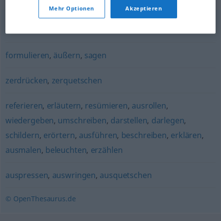
Mehr Optionen
Akzeptieren
artikulieren
formulieren
,
äußern
,
sagen
zerdrücken
,
zerquetschen
referieren
,
erläutern
,
resümieren
,
ausrollen
,
wiedergeben
,
umschreiben
,
darstellen
,
darlegen
,
schildern
,
erörtern
,
ausführen
,
beschreiben
,
erklären
,
ausmalen
,
beleuchten
,
erzählen
auspressen
,
auswringen
,
ausquetschen
© OpenThesaurus.de