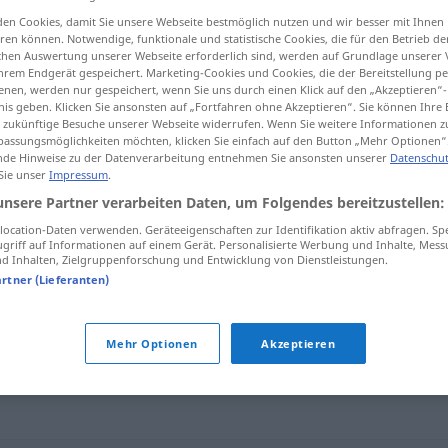
en Cookies, damit Sie unsere Webseite bestmöglich nutzen und wir besser mit Ihnen
straßen
>
en können. Notwendige, funktionale und statistische Cookies, die für den Betrieb d
ischen Auswertung unserer Webseite erforderlich sind, werden auf Grundlage unserer
hrem Endgerät gespeichert. Marketing-Cookies und Cookies, die der Bereitstellung per
tippen)
nen, werden nur gespeichert, wenn Sie uns durch einen Klick auf den „Akzeptieren“-
nis geben. Klicken Sie ansonsten auf „Fortfahren ohne Akzeptieren“. Sie können Ihre 
ür zukünftige Besuche unserer Webseite widerrufen. Wenn Sie weitere Informationen 
assungsmöglichkeiten möchten, klicken Sie einfach auf den Button „Mehr Optionen“
de Hinweise zu der Datenverarbeitung entnehmen Sie ansonsten unserer
Datenschut
 Sie unser
Impressum
.
unsere Partner verarbeiten Daten, um Folgendes bereitzustellen:
Zufahrtsstraße
ocation-Daten verwenden. Geräteeigenschaften zur Identifikation aktiv abfragen. Sp
griff auf Informationen auf einem Gerät. Personalisierte Werbung und Inhalte, Mes
 Inhalten, Zielgruppenforschung und Entwicklung von Dienstleistungen.
artner (Lieferanten)
aße"
Mehr Optionen
Akzeptieren