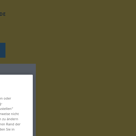
DE
en oder
g-
ustellen“
rweise nicht
en zu ändern
eren Rand der
den Sie in