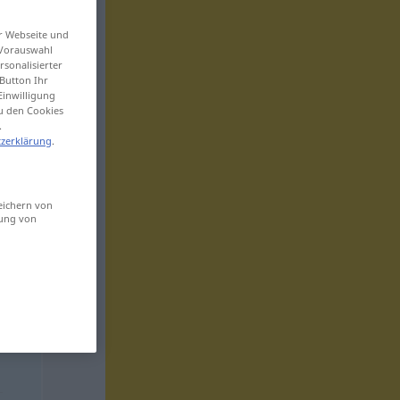
er Webseite und
 Vorauswahl
sonalisierter
Button Ihr
Einwilligung
zu den Cookies
.
zerklärung
.
eichern von
sung von