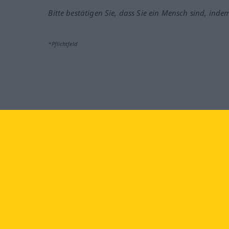
Bitte bestätigen Sie, dass Sie ein Mensch sind, inde
*Pflichtfeld
Besuchen Sie uns auf:
faceb
Langenscheidt