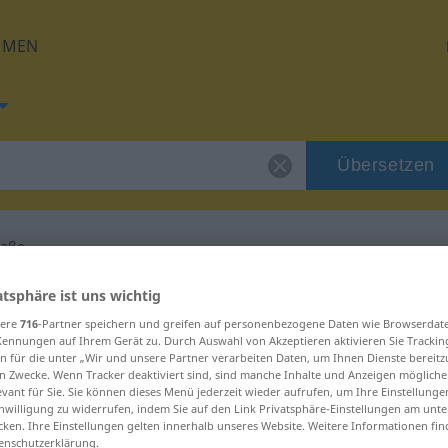
HMEN
Übersetzen
raße
 für "Zufahrtsstraße"
atsphäre ist uns wichtig
sere
716
-Partner speichern und greifen auf personenbezogene Daten wie Browserdat
Kennungen auf Ihrem Gerät zu. Durch Auswahl von Akzeptieren aktivieren Sie Trackin
rsetzung
n für die unter „Wir und unsere Partner verarbeiten Daten, um Ihnen Dienste bereitz
n Zwecke. Wenn Tracker deaktiviert sind, sind manche Inhalte und Anzeigen mögliche
evant für Sie. Sie können dieses Menü jederzeit wieder aufrufen, um Ihre Einstellung
inwilligung zu widerrufen, indem Sie auf den Link Privatsphäre-Einstellungen am unt
um
cken. Ihre Einstellungen gelten innerhalb unseres Website. Weitere Informationen fin
enschutzerklärung.