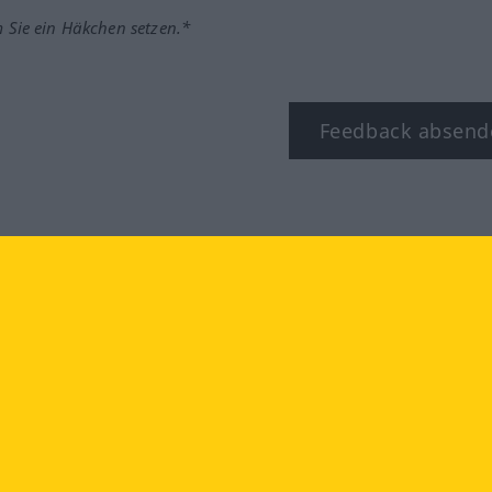
m Sie ein Häkchen setzen.*
Feedback absend
ook
YouTube
Instagram