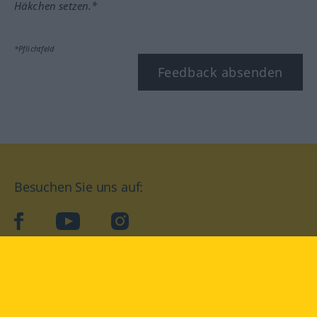
Häkchen setzen.*
*Pflichtfeld
Feedback absenden
Besuchen Sie uns auf:
facebook
YouTube
Instagram
Langenscheidt