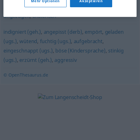
Mehr Optionen
Akzeptieren
fuchsteufelswild (ugs.)
,
wütend
,
ungeduldig
,
hitzköpfig
,
ungezügelt
,
cholerisch
indigniert (geh.)
,
angepisst (derb)
,
empört
,
geladen
(ugs.)
,
wütend
,
fuchtig (ugs.)
,
aufgebracht
,
eingeschnappt (ugs.)
,
böse (Kindersprache)
,
stinkig
(ugs.)
,
erzürnt (geh.)
,
aggressiv
© OpenThesaurus.de