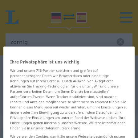
Ihre Privatsphäre ist uns wichtig
Deutsch-Spanisch Wörterbuch
zornig
Wir und unsere
716
-Partner speichern und greifen auf
Deutsch-Spanisch Übersetzung für
personenbezogene Daten wie Browserdaten oder eindeutige
Kennungen auf Ihrem Gerät zu. Durch Auswahl von Akzeptieren
"zornig"
aktivieren Sie Tracking-Technologien für die unter „Wir und unsere
Partner verarbeiten Daten, um Ihnen Dienste bereitzustellen“
aufgeführten Zwecke. Wenn Tracker deaktiviert sind, sind manche
"zornig" Spanisch Übersetzung
Inhalte und Anzeigen möglicherweise nicht mehr so relevant für Sie. Sie
können dieses Menü jederzeit wieder aufrufen, um Ihre Einstellungen zu
ändern oder Ihre Einwilligung zu widerrufen, indem Sie auf den Link
Privatsphäre-Einstellungen am unteren Rand der Webseite klicken. Ihre
„zornig“
: Adjektiv
Einstellungen gelten innerhalb unseres Website. Weitere Informationen
finden Sie in unserer Datenschutzerklärung.
zornig
Wir verwenden Cookies, damit Sie unsere Webseite bestmöglich nutzen
adj