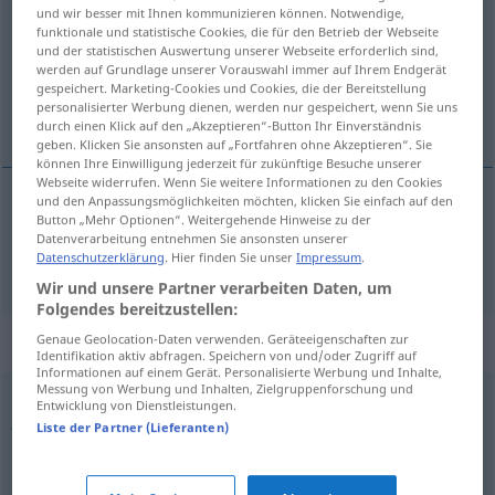
und wir besser mit Ihnen kommunizieren können. Notwendige,
funktionale und statistische Cookies, die für den Betrieb der Webseite
Übersicht aller Übersetzungen
und der statistischen Auswertung unserer Webseite erforderlich sind,
(Für mehr Details die Übersetzung anklicken/antippen)
werden auf Grundlage unserer Vorauswahl immer auf Ihrem Endgerät
gespeichert. Marketing-Cookies und Cookies, die der Bereitstellung
personalisierter Werbung dienen, werden nur gespeichert, wenn Sie uns
airado, colérico
durch einen Klick auf den „Akzeptieren“-Button Ihr Einverständnis
geben. Klicken Sie ansonsten auf „Fortfahren ohne Akzeptieren“. Sie
können Ihre Einwilligung jederzeit für zukünftige Besuche unserer
Webseite widerrufen. Wenn Sie weitere Informationen zu den Cookies
und den Anpassungsmöglichkeiten möchten, klicken Sie einfach auf den
Button „Mehr Optionen“. Weitergehende Hinweise zu der
airado
,
colérico
zornig
Datenverarbeitung entnehmen Sie ansonsten unserer
Datenschutzerklärung
. Hier finden Sie unser
Impressum
.
Wir und unsere Partner verarbeiten Daten, um
Folgendes bereitzustellen:
Synonyme für "zornig"
Genaue Geolocation-Daten verwenden. Geräteeigenschaften zur
Identifikation aktiv abfragen. Speichern von und/oder Zugriff auf
Informationen auf einem Gerät. Personalisierte Werbung und Inhalte,
Messung von Werbung und Inhalten, Zielgruppenforschung und
Entwicklung von Dienstleistungen.
jähzornig
,
reizbar
,
grantig (ugs.)
,
aufbrausend
,
impulsiv
,
Liste der Partner (Lieferanten)
unbeherrscht
,
ungehalten (geh.)
,
unkontrolliert
,
wutentbrannt
,
zügellos
,
rasend
,
tobsüchtig
,
aggressiv
,