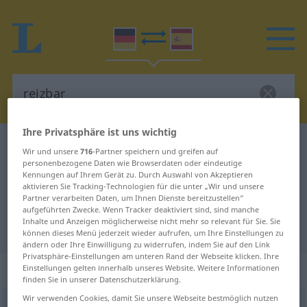
Ihre Privatsphäre ist uns wichtig
Deutsch-Spanisch Wörterbuch
reizbar
Wir und unsere
716
-Partner speichern und greifen auf
personenbezogene Daten wie Browserdaten oder eindeutige
Deutsch-Spanisch Übersetzung für
Kennungen auf Ihrem Gerät zu. Durch Auswahl von Akzeptieren
"reizbar"
aktivieren Sie Tracking-Technologien für die unter „Wir und unsere
Partner verarbeiten Daten, um Ihnen Dienste bereitzustellen“
aufgeführten Zwecke. Wenn Tracker deaktiviert sind, sind manche
Inhalte und Anzeigen möglicherweise nicht mehr so relevant für Sie. Sie
"reizbar" Spanisch Übersetzung
können dieses Menü jederzeit wieder aufrufen, um Ihre Einstellungen zu
ändern oder Ihre Einwilligung zu widerrufen, indem Sie auf den Link
Privatsphäre-Einstellungen am unteren Rand der Webseite klicken. Ihre
„reizbar“
: Adjektiv
Einstellungen gelten innerhalb unseres Website. Weitere Informationen
finden Sie in unserer Datenschutzerklärung.
Wir verwenden Cookies, damit Sie unsere Webseite bestmöglich nutzen
reizbar
adj