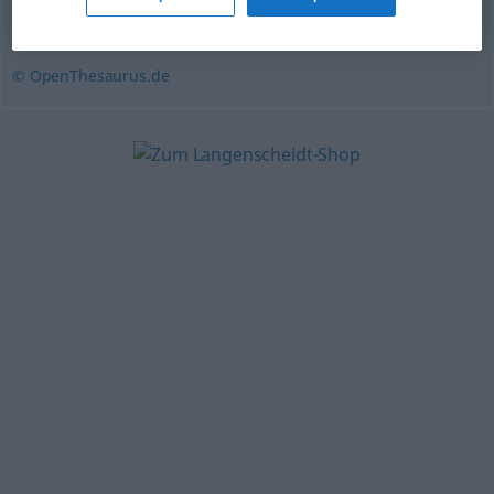
ungezügelt
,
cholerisch
© OpenThesaurus.de