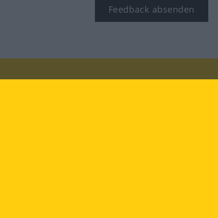
Feedback absenden
Besuchen Sie uns auf:
facebook
YouTube
Instagram
Langenscheidt
NUTZUNGSBEDINGUNGEN
DATENSCHUTZBESTIMMUNGEN