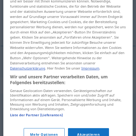
und wir besser mit Ihnen kommunizieren können. Notwendige,
funktionale und statistische Cookies, die für den Betrieb der Webseite
Übersicht aller Übersetzungen
und der statistischen Auswertung unserer Webseite erforderlich sind,
werden auf Grundlage unserer Vorauswahl immer auf Ihrem Endgerät
(Für mehr Details die Übersetzung anklicken/antippen)
gespeichert. Marketing-Cookies und Cookies, die der Bereitstellung
personalisierter Werbung dienen, werden nur gespeichert, wenn Sie uns
irritable
durch einen Klick auf den „Akzeptieren“-Button Ihr Einverständnis
geben. Klicken Sie ansonsten auf „Fortfahren ohne Akzeptieren“. Sie
können Ihre Einwilligung jederzeit für zukünftige Besuche unserer
Webseite widerrufen. Wenn Sie weitere Informationen zu den Cookies
und den Anpassungsmöglichkeiten möchten, klicken Sie einfach auf den
Button „Mehr Optionen“. Weitergehende Hinweise zu der
irritable
reizbar
Datenverarbeitung entnehmen Sie ansonsten unserer
Datenschutzerklärung
. Hier finden Sie unser
Impressum
.
Wir und unsere Partner verarbeiten Daten, um
Folgendes bereitzustellen:
Synonyme für "reizbar"
Genaue Geolocation-Daten verwenden. Geräteeigenschaften zur
Identifikation aktiv abfragen. Speichern von und/oder Zugriff auf
Informationen auf einem Gerät. Personalisierte Werbung und Inhalte,
Messung von Werbung und Inhalten, Zielgruppenforschung und
jähzornig
,
grantig (ugs.)
,
aufbrausend
,
zornig
,
impulsiv
,
Entwicklung von Dienstleistungen.
unbeherrscht
,
ungehalten (geh.)
,
unkontrolliert
,
Liste der Partner (Lieferanten)
wutentbrannt
,
zügellos
,
rasend
,
tobsüchtig
,
aggressiv
,
fuchsteufelswild (ugs.)
,
wütend
,
ungeduldig
,
hitzköpfig
,
Mehr Optionen
Akzeptieren