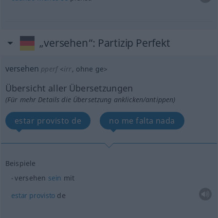
„versehen“
: Partizip Perfekt
versehen
pperf
<
irr
, ohne
ge
>
Übersicht aller Übersetzungen
(Für mehr Details die Übersetzung anklicken/antippen)
estar provisto de
no me falta nada
Beispiele
versehen
sein
mit
estar
provisto
de