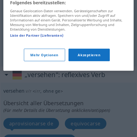
Folgendes bereitzustellen:
Genaue Geolocation-Daten verwenden. Geräteeigenschaften zur
Beispiele anzeigen
Identifikation aktiv abfragen. Speichern von und/oder Zugriff auf
Informationen auf einem Gerät. Personalisierte Werbung und Inhalte,
Messung von Werbung und Inhalten, Zielgruppenforschung und
Entwicklung von Dienstleistungen.
Liste der Partner (Lieferanten)
ocupar
versehen
Amt
desempeñar
versehen
Dienst
a.
Mehr Optionen
Akzeptieren
„versehen“
: reflexives Verb
versehen
v/r
<
irr
, ohne
ge
>
Übersicht aller Übersetzungen
(Für mehr Details die Übersetzung anklicken/antippen)
aprovisionarse de
equivocarse