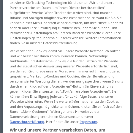
aktivieren Sie Tracking-Technologien für die unter „Wir und unsere
Partner verarbeiten Daten, um Ihnen Dienste bereitzustellen“
Übersicht aller Übersetzungen
aufgeführten Zwecke. Wenn Tracker deaktiviert sind, sind manche
Inhalte und Anzeigen möglicherweise nicht mehr so relevant für Sie. Sie
(Für mehr Details die Übersetzung anklicken/antippen)
können dieses Menü jederzeit wieder aufrufen, um Ihre Einstellungen zu
ändern oder Ihre Einwilligung zu widerrufen, indem Sie auf den Link
ocupar, desempeñar
Privatsphäre-Einstellungen am unteren Rand der Webseite klicken. Ihre
Einstellungen gelten innerhalb unseres Website. Weitere Informationen
finden Sie in unserer Datenschutzerklärung.
Wir verwenden Cookies, damit Sie unsere Webseite bestmöglich nutzen
und wir besser mit Ihnen kommunizieren können. Notwendige,
Beispiele
funktionale und statistische Cookies, die für den Betrieb der Webseite
jemanden,
etwas
mit
etwas
versehen
und der statistischen Auswertung unserer Webseite erforderlich sind,
werden auf Grundlage unserer Vorauswahl immer auf Ihrem Endgerät
od
gespeichert. Marketing-Cookies und Cookies, die der Bereitstellung
dotar
proveer
a
alguien
,
a/c
de
a/c
personalisierter Werbung dienen, werden nur gespeichert, wenn Sie uns
durch einen Klick auf den „Akzeptieren“-Button Ihr Einverständnis
geben. Klicken Sie ansonsten auf „Fortfahren ohne Akzeptieren“. Sie
etwas
mit
etwas
versehen
können Ihre Einwilligung jederzeit für zukünftige Besuche unserer
Webseite widerrufen. Wenn Sie weitere Informationen zu den Cookies
dotar
a/c
de
a/c
,
proveer
a/c
de
a/c
und den Anpassungsmöglichkeiten möchten, klicken Sie einfach auf den
Button „Mehr Optionen“. Weitergehende Hinweise zu der
Datenverarbeitung entnehmen Sie ansonsten unserer
mit dem
Datum
versehen
Datenschutzerklärung
. Hier finden Sie unser
Impressum
.
Wir und unsere Partner verarbeiten Daten, um
fechar