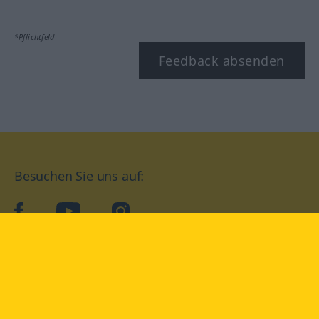
*Pflichtfeld
Feedback absenden
Besuchen Sie uns auf:
facebook
YouTube
Instagram
Langenscheidt