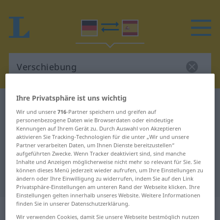
Ihre Privatsphäre ist uns wichtig
Deutsch-Spanisch Wörterbuch
Verschiebung
Wir und unsere
716
-Partner speichern und greifen auf
Deutsch-Spanisch Übersetzung für
personenbezogene Daten wie Browserdaten oder eindeutige
Kennungen auf Ihrem Gerät zu. Durch Auswahl von Akzeptieren
"Verschiebung"
aktivieren Sie Tracking-Technologien für die unter „Wir und unsere
Partner verarbeiten Daten, um Ihnen Dienste bereitzustellen“
aufgeführten Zwecke. Wenn Tracker deaktiviert sind, sind manche
Inhalte und Anzeigen möglicherweise nicht mehr so relevant für Sie. Sie
"Verschiebung" Spanisch
können dieses Menü jederzeit wieder aufrufen, um Ihre Einstellungen zu
Übersetzung
ändern oder Ihre Einwilligung zu widerrufen, indem Sie auf den Link
Privatsphäre-Einstellungen am unteren Rand der Webseite klicken. Ihre
Einstellungen gelten innerhalb unseres Website. Weitere Informationen
finden Sie in unserer Datenschutzerklärung.
„Verschiebung“
: Femininum
Wir verwenden Cookies, damit Sie unsere Webseite bestmöglich nutzen