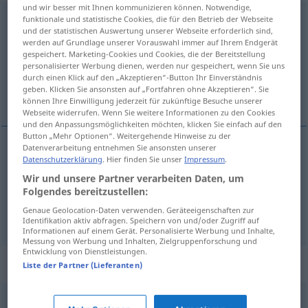
und wir besser mit Ihnen kommunizieren können. Notwendige,
Verschiebung
funktionale und statistische Cookies, die für den Betrieb der Webseite
f
<
Verschiebung
;
Verschiebungen
>
und der statistischen Auswertung unserer Webseite erforderlich sind,
werden auf Grundlage unserer Vorauswahl immer auf Ihrem Endgerät
Übersicht aller Übersetzungen
gespeichert. Marketing-Cookies und Cookies, die der Bereitstellung
(Für mehr Details die Übersetzung anklicken/antippen)
personalisierter Werbung dienen, werden nur gespeichert, wenn Sie uns
durch einen Klick auf den „Akzeptieren“-Button Ihr Einverständnis
geben. Klicken Sie ansonsten auf „Fortfahren ohne Akzeptieren“. Sie
desplazamiento
aplazamiento
können Ihre Einwilligung jederzeit für zukünftige Besuche unserer
Webseite widerrufen. Wenn Sie weitere Informationen zu den Cookies
und den Anpassungsmöglichkeiten möchten, klicken Sie einfach auf den
Button „Mehr Optionen“. Weitergehende Hinweise zu der
Datenverarbeitung entnehmen Sie ansonsten unserer
Datenschutzerklärung
. Hier finden Sie unser
Impressum
.
desplazamiento
m
Verschiebung
räumliche
Wir und unsere Partner verarbeiten Daten, um
Folgendes bereitzustellen:
Genaue Geolocation-Daten verwenden. Geräteeigenschaften zur
aplazamiento
m
Verschiebung
zeitliche
Identifikation aktiv abfragen. Speichern von und/oder Zugriff auf
Informationen auf einem Gerät. Personalisierte Werbung und Inhalte,
Messung von Werbung und Inhalten, Zielgruppenforschung und
Entwicklung von Dienstleistungen.
Synonyme für "Verschiebung"
Liste der Partner (Lieferanten)