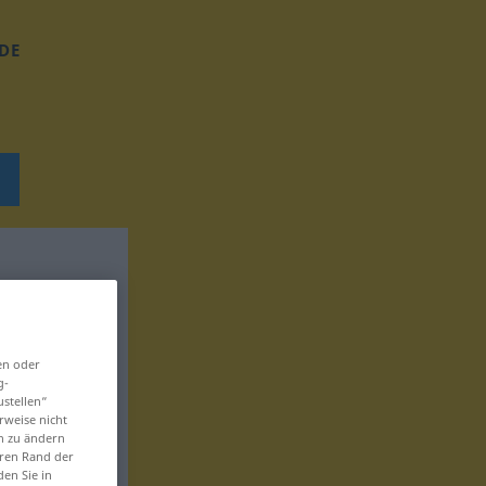
DE
en oder
g-
ustellen“
rweise nicht
en zu ändern
eren Rand der
den Sie in