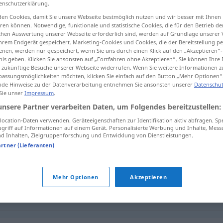
enschutzerklärung.
en Cookies, damit Sie unsere Webseite bestmöglich nutzen und wir besser mit Ihnen
en können. Notwendige, funktionale und statistische Cookies, die für den Betrieb d
ischen Auswertung unserer Webseite erforderlich sind, werden auf Grundlage unserer
hrem Endgerät gespeichert. Marketing-Cookies und Cookies, die der Bereitstellung per
tippen)
nen, werden nur gespeichert, wenn Sie uns durch einen Klick auf den „Akzeptieren“-
nis geben. Klicken Sie ansonsten auf „Fortfahren ohne Akzeptieren“. Sie können Ihre 
colocación, tendido
ür zukünftige Besuche unserer Webseite widerrufen. Wenn Sie weitere Informationen 
assungsmöglichkeiten möchten, klicken Sie einfach auf den Button „Mehr Optionen“
de Hinweise zu der Datenverarbeitung entnehmen Sie ansonsten unserer
Datenschut
 Sie unser
Impressum
.
unsere Partner verarbeiten Daten, um Folgendes bereitzustellen:
Verlegung
an einen anderen Ort
ocation-Daten verwenden. Geräteeigenschaften zur Identifikation aktiv abfragen. Sp
griff auf Informationen auf einem Gerät. Personalisierte Werbung und Inhalte, Mes
 Inhalten, Zielgruppenforschung und Entwicklung von Dienstleistungen.
Verlegung
eines Termins
artner (Lieferanten)
Verlegung
v. Gleisen, Fliesen
Mehr Optionen
Akzeptieren
Verlegung
ELEK