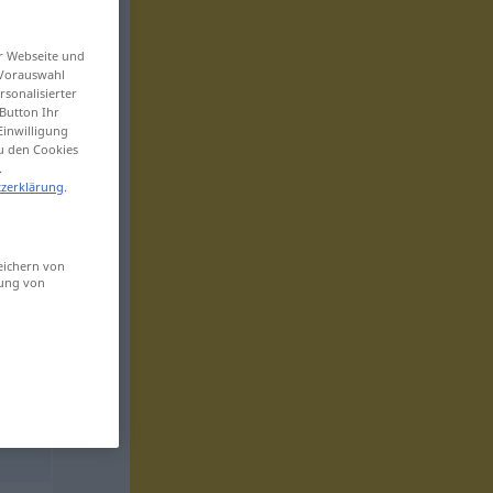
er Webseite und
 Vorauswahl
sonalisierter
Button Ihr
Einwilligung
zu den Cookies
.
zerklärung
.
eichern von
sung von