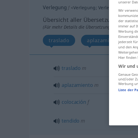
unserer Dat
Verlegung
f
<
Verlegung
;
Verlegungen
>
Wir verwend
kommunizier
Übersicht aller Übersetzungen
der statist
immer auf I
(Für mehr Details die Übersetzung anklicken/an
Werbung die
Einverständ
traslado
aplazamiento
jederzeit f
und den Anp
Weitergehen
Hier finden
Wir und 
traslado
m
Genaue Geol
und/oder Zu
Werbung und
aplazamiento
m
Liste der P
colocación
f
tendido
m