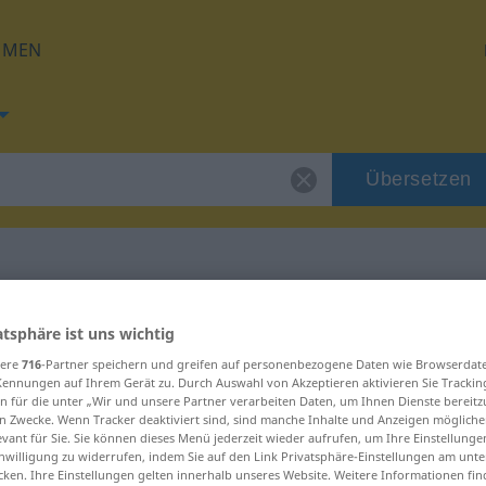
HMEN
Übersetzen
 für "Verlegung"
atsphäre ist uns wichtig
sere
716
-Partner speichern und greifen auf personenbezogene Daten wie Browserdat
zung
Kennungen auf Ihrem Gerät zu. Durch Auswahl von Akzeptieren aktivieren Sie Trackin
n für die unter „Wir und unsere Partner verarbeiten Daten, um Ihnen Dienste bereitz
n Zwecke. Wenn Tracker deaktiviert sind, sind manche Inhalte und Anzeigen mögliche
evant für Sie. Sie können dieses Menü jederzeit wieder aufrufen, um Ihre Einstellung
inwilligung zu widerrufen, indem Sie auf den Link Privatsphäre-Einstellungen am unt
cken. Ihre Einstellungen gelten innerhalb unseres Website. Weitere Informationen fin