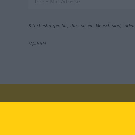
Bitte bestätigen Sie, dass Sie ein Mensch sind, inde
*Pflichtfeld
Besuchen Sie uns auf:
faceb