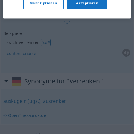
Mehr Optionen
Akzeptieren
contorsionarse
Beispiele
sich verrenken
UMG
contorsionarse
Synonyme für "verrenken"
auskugeln (ugs.)
,
ausrenken
© OpenThesaurus.de