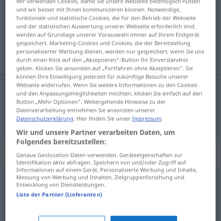
Wir verwenden Cookies, damit Sie unsere Webseite bestmöglich nutzen
und wir besser mit Ihnen kommunizieren können. Notwendige,
Übersicht aller Übersetzungen
funktionale und statistische Cookies, die für den Betrieb der Webseite
und der statistischen Auswertung unserer Webseite erforderlich sind,
(Für mehr Details die Übersetzung anklicken/antippen)
werden auf Grundlage unserer Vorauswahl immer auf Ihrem Endgerät
gespeichert. Marketing-Cookies und Cookies, die der Bereitstellung
dislocar
personalisierter Werbung dienen, werden nur gespeichert, wenn Sie uns
durch einen Klick auf den „Akzeptieren“-Button Ihr Einverständnis
geben. Klicken Sie ansonsten auf „Fortfahren ohne Akzeptieren“. Sie
können Ihre Einwilligung jederzeit für zukünftige Besuche unserer
Webseite widerrufen. Wenn Sie weitere Informationen zu den Cookies
und den Anpassungsmöglichkeiten möchten, klicken Sie einfach auf den
dislocar
verrenken
Button „Mehr Optionen“. Weitergehende Hinweise zu der
Datenverarbeitung entnehmen Sie ansonsten unserer
Datenschutzerklärung
. Hier finden Sie unser
Impressum
.
Wir und unsere Partner verarbeiten Daten, um
Folgendes bereitzustellen:
„verrenken“
: reflexives Verb
Genaue Geolocation-Daten verwenden. Geräteeigenschaften zur
Identifikation aktiv abfragen. Speichern von und/oder Zugriff auf
Informationen auf einem Gerät. Personalisierte Werbung und Inhalte,
Messung von Werbung und Inhalten, Zielgruppenforschung und
verrenken
v/r
<
ohne
ge
>
Entwicklung von Dienstleistungen.
Liste der Partner (Lieferanten)
Übersicht aller Übersetzungen
(Für mehr Details die Übersetzung anklicken/antippen)