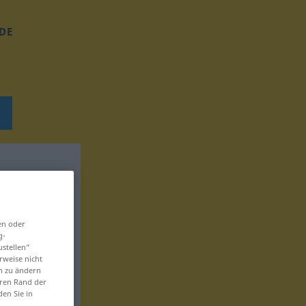
DE
en oder
g-
ustellen“
rweise nicht
en zu ändern
eren Rand der
den Sie in