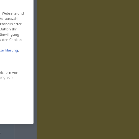
er Webseite und
 Vorauswahl
sonalisierter
Button Ihr
Einwilligung
zu den Cookies
.
zerklärung
.
eichern von
sung von
,