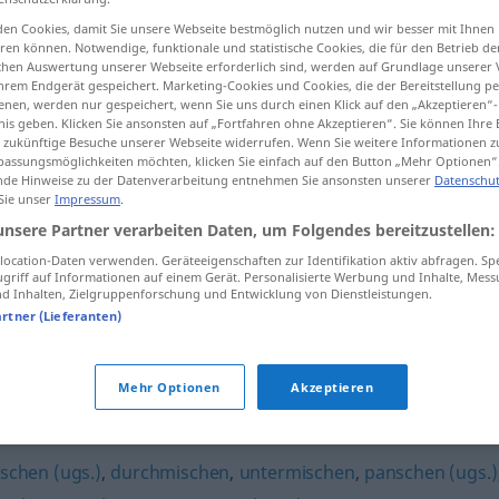
en Cookies, damit Sie unsere Webseite bestmöglich nutzen und wir besser mit Ihnen
en können. Notwendige, funktionale und statistische Cookies, die für den Betrieb d
ischen Auswertung unserer Webseite erforderlich sind, werden auf Grundlage unserer
hrem Endgerät gespeichert. Marketing-Cookies und Cookies, die der Bereitstellung per
tippen)
nen, werden nur gespeichert, wenn Sie uns durch einen Klick auf den „Akzeptieren“-
nis geben. Klicken Sie ansonsten auf „Fortfahren ohne Akzeptieren“. Sie können Ihre 
ür zukünftige Besuche unserer Webseite widerrufen. Wenn Sie weitere Informationen 
assungsmöglichkeiten möchten, klicken Sie einfach auf den Button „Mehr Optionen“
de Hinweise zu der Datenverarbeitung entnehmen Sie ansonsten unserer
Datenschut
 Sie unser
Impressum
.
unsere Partner verarbeiten Daten, um Folgendes bereitzustellen:
verquicken
ocation-Daten verwenden. Geräteeigenschaften zur Identifikation aktiv abfragen. Sp
griff auf Informationen auf einem Gerät. Personalisierte Werbung und Inhalte, Mes
 Inhalten, Zielgruppenforschung und Entwicklung von Dienstleistungen.
verquicken
artner (Lieferanten)
Mehr Optionen
Akzeptieren
"
schen (ugs.)
,
durchmischen
,
untermischen
,
panschen (ugs.)