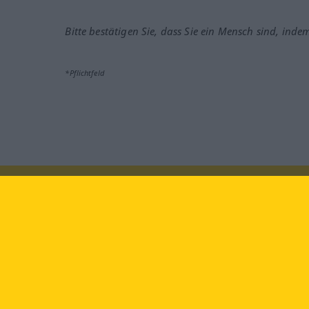
Bitte bestätigen Sie, dass Sie ein Mensch sind, inde
*Pflichtfeld
Besuchen Sie uns auf:
faceb