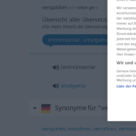
verquicken
v/t
<
ohne
ge-
>
Wir verwend
kommunizier
der statist
Übersicht aller Übersetzungen
immer auf I
(Für mehr Details die Übersetzung anklicken/an
Werbung die
Einverständ
jederzeit f
entremezclar, amalgamar
und den Anp
Weitergehen
Hier finden
Wir und 
(entre)mezclar
Genaue Geol
und/oder Zu
Werbung und
amalgamar
Liste der P
Synonyme für "verquicken
verquirlen
,
einrühren
,
verrühren
,
verman