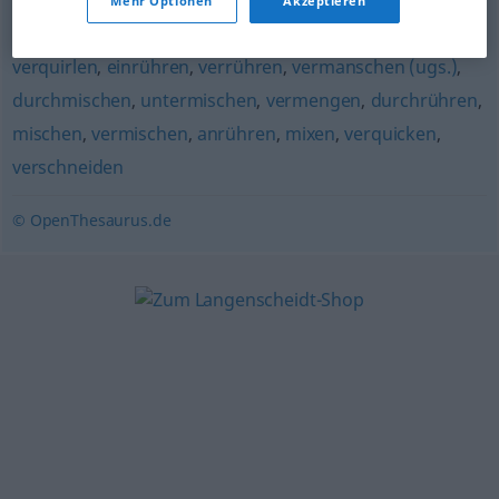
Mehr Optionen
Akzeptieren
untermischen
verquirlen
,
einrühren
,
verrühren
,
vermanschen (ugs.)
,
durchmischen
,
untermischen
,
vermengen
,
durchrühren
,
mischen
,
vermischen
,
anrühren
,
mixen
,
verquicken
,
verschneiden
© OpenThesaurus.de