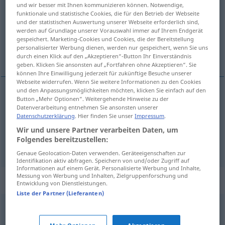
und wir besser mit Ihnen kommunizieren können. Notwendige,
funktionale und statistische Cookies, die für den Betrieb der Webseite
Übersicht aller Übersetzungen
und der statistischen Auswertung unserer Webseite erforderlich sind,
(Für mehr Details die Übersetzung anklicken/antippen)
werden auf Grundlage unserer Vorauswahl immer auf Ihrem Endgerät
gespeichert. Marketing-Cookies und Cookies, die der Bereitstellung
personalisierter Werbung dienen, werden nur gespeichert, wenn Sie uns
aguar, bautizar
durch einen Klick auf den „Akzeptieren“-Button Ihr Einverständnis
geben. Klicken Sie ansonsten auf „Fortfahren ohne Akzeptieren“. Sie
können Ihre Einwilligung jederzeit für zukünftige Besuche unserer
Webseite widerrufen. Wenn Sie weitere Informationen zu den Cookies
und den Anpassungsmöglichkeiten möchten, klicken Sie einfach auf den
Button „Mehr Optionen“. Weitergehende Hinweise zu der
aguar
panschen
Wein
Datenverarbeitung entnehmen Sie ansonsten unserer
Datenschutzerklärung
. Hier finden Sie unser
Impressum
.
bautizar
panschen
Wir und unsere Partner verarbeiten Daten, um
UMG
Folgendes bereitzustellen:
Genaue Geolocation-Daten verwenden. Geräteeigenschaften zur
Identifikation aktiv abfragen. Speichern von und/oder Zugriff auf
Informationen auf einem Gerät. Personalisierte Werbung und Inhalte,
Messung von Werbung und Inhalten, Zielgruppenforschung und
Synonyme für "panschen"
Entwicklung von Dienstleistungen.
Liste der Partner (Lieferanten)
verschneiden
,
vermischen (mit)
,
zusammenschütten
,