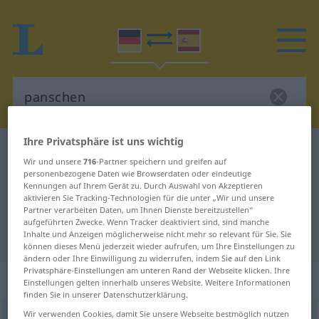
Ihre Privatsphäre ist uns wichtig
Deutsch-Spanisch Wörterbuch
panschen
Wir und unsere
716
-Partner speichern und greifen auf
Deutsch-Spanisch Übersetzung für
personenbezogene Daten wie Browserdaten oder eindeutige
Kennungen auf Ihrem Gerät zu. Durch Auswahl von Akzeptieren
"panschen"
aktivieren Sie Tracking-Technologien für die unter „Wir und unsere
Partner verarbeiten Daten, um Ihnen Dienste bereitzustellen“
aufgeführten Zwecke. Wenn Tracker deaktiviert sind, sind manche
Inhalte und Anzeigen möglicherweise nicht mehr so relevant für Sie. Sie
"panschen" Spanisch Übersetzung
können dieses Menü jederzeit wieder aufrufen, um Ihre Einstellungen zu
ändern oder Ihre Einwilligung zu widerrufen, indem Sie auf den Link
Privatsphäre-Einstellungen am unteren Rand der Webseite klicken. Ihre
„panschen“
: transitives Verb
Einstellungen gelten innerhalb unseres Website. Weitere Informationen
finden Sie in unserer Datenschutzerklärung.
Wir verwenden Cookies, damit Sie unsere Webseite bestmöglich nutzen
panschen
[ˈpanʃən]
v/t
UMG
PEJ