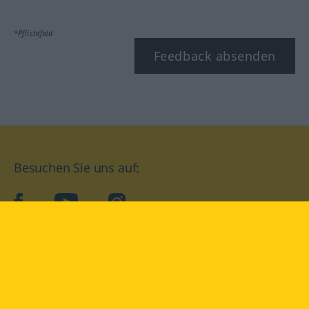
*Pflichtfeld
Feedback absenden
Besuchen Sie uns auf:
facebook
YouTube
Instagram
Langenscheidt