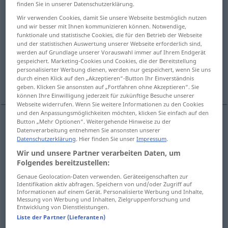
finden Sie in unserer Datenschutzerklärung.
Übersicht aller Übersetzungen
Wir verwenden Cookies, damit Sie unsere Webseite bestmöglich nutzen
und wir besser mit Ihnen kommunizieren können. Notwendige,
(Für mehr Details die Übersetzung anklicken/antippen)
funktionale und statistische Cookies, die für den Betrieb der Webseite
und der statistischen Auswertung unserer Webseite erforderlich sind,
alargar, prolongar
prorrogar, renovar
werden auf Grundlage unserer Vorauswahl immer auf Ihrem Endgerät
gespeichert. Marketing-Cookies und Cookies, die der Bereitstellung
personalisierter Werbung dienen, werden nur gespeichert, wenn Sie uns
durch einen Klick auf den „Akzeptieren“-Button Ihr Einverständnis
alargar, hacer que cunda
geben. Klicken Sie ansonsten auf „Fortfahren ohne Akzeptieren“. Sie
können Ihre Einwilligung jederzeit für zukünftige Besuche unserer
Webseite widerrufen. Wenn Sie weitere Informationen zu den Cookies
und den Anpassungsmöglichkeiten möchten, klicken Sie einfach auf den
Button „Mehr Optionen“. Weitergehende Hinweise zu der
Datenverarbeitung entnehmen Sie ansonsten unserer
alargar
verlängern
Datenschutzerklärung
. Hier finden Sie unser
Impressum
.
Wir und unsere Partner verarbeiten Daten, um
prolongar
(
a/c
)
verlängern
um
etwas
Strecke,
Folgendes bereitzustellen:
Zeitraum
a.
Genaue Geolocation-Daten verwenden. Geräteeigenschaften zur
Identifikation aktiv abfragen. Speichern von und/oder Zugriff auf
Informationen auf einem Gerät. Personalisierte Werbung und Inhalte,
Messung von Werbung und Inhalten, Zielgruppenforschung und
Entwicklung von Dienstleistungen.
Liste der Partner (Lieferanten)
prorrogar
,
renovar
(
por
)
verlängern
um
Pass,