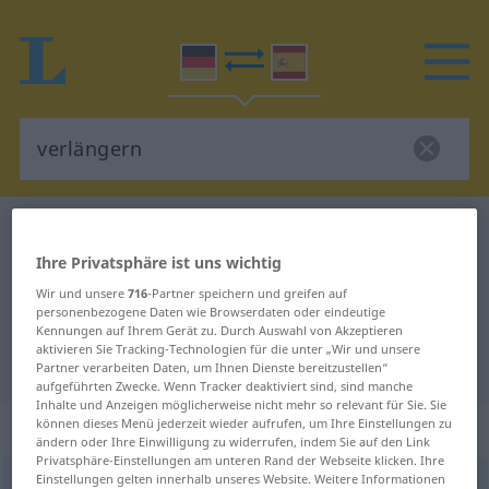
Deutsch-Spanisch Wörterbuch
verlängern
Deutsch-Spanisch Übersetzung für
Ihre Privatsphäre ist uns wichtig
Wir und unsere
716
-Partner speichern und greifen auf
"verlängern"
personenbezogene Daten wie Browserdaten oder eindeutige
Kennungen auf Ihrem Gerät zu. Durch Auswahl von Akzeptieren
aktivieren Sie Tracking-Technologien für die unter „Wir und unsere
"verlängern" Spanisch Übersetzung
Partner verarbeiten Daten, um Ihnen Dienste bereitzustellen“
aufgeführten Zwecke. Wenn Tracker deaktiviert sind, sind manche
Inhalte und Anzeigen möglicherweise nicht mehr so relevant für Sie. Sie
„verlängern“
: transitives Verb
können dieses Menü jederzeit wieder aufrufen, um Ihre Einstellungen zu
ändern oder Ihre Einwilligung zu widerrufen, indem Sie auf den Link
Privatsphäre-Einstellungen am unteren Rand der Webseite klicken. Ihre
Einstellungen gelten innerhalb unseres Website. Weitere Informationen
verlängern
v/t
<
ohne
ge
>