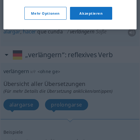
Vertrag
Mehr Optionen
Akzeptieren
alargar
,
hacer
que cunda
verlängern
Soße
„verlängern“
: reflexives Verb
verlängern
v/r
<
ohne
ge
>
Übersicht aller Übersetzungen
(Für mehr Details die Übersetzung anklicken/antippen)
alargarse
prolongarse
Beispiele