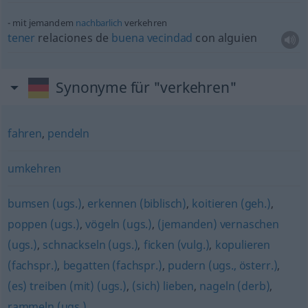
mit jemandem
nachbarlich
verkehren
tener
relaciones de
buena
vecindad
con
alguien
Synonyme für "verkehren"
fahren
,
pendeln
umkehren
bumsen (ugs.)
,
erkennen (biblisch)
,
koitieren (geh.)
,
poppen (ugs.)
,
vögeln (ugs.)
,
(jemanden) vernaschen
(ugs.)
,
schnackseln (ugs.)
,
ficken (vulg.)
,
kopulieren
(fachspr.)
,
begatten (fachspr.)
,
pudern (ugs., österr.)
,
(es) treiben (mit) (ugs.)
,
(sich) lieben
,
nageln (derb)
,
rammeln (ugs.)