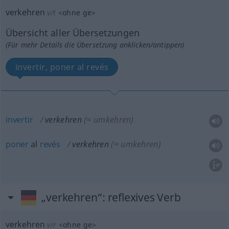
verkehren
v/t
<
ohne
ge
>
Übersicht aller Übersetzungen
(Für mehr Details die Übersetzung anklicken/antippen)
invertir, poner al revés
invertir
verkehren
(≈ umkehren)
poner
al
revés
verkehren
(≈ umkehren)
„verkehren“
: reflexives Verb
verkehren
v/r
<
ohne
ge
>