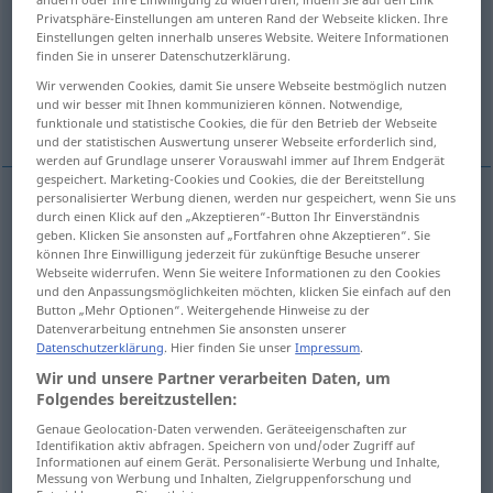
Privatsphäre-Einstellungen am unteren Rand der Webseite klicken. Ihre
Einstellungen gelten innerhalb unseres Website. Weitere Informationen
Übersicht aller Übersetzungen
finden Sie in unserer Datenschutzerklärung.
(Für mehr Details die Übersetzung anklicken/antippen)
Wir verwenden Cookies, damit Sie unsere Webseite bestmöglich nutzen
und wir besser mit Ihnen kommunizieren können. Notwendige,
circular
Weitere Beispiele...
funktionale und statistische Cookies, die für den Betrieb der Webseite
und der statistischen Auswertung unserer Webseite erforderlich sind,
werden auf Grundlage unserer Vorauswahl immer auf Ihrem Endgerät
gespeichert. Marketing-Cookies und Cookies, die der Bereitstellung
personalisierter Werbung dienen, werden nur gespeichert, wenn Sie uns
durch einen Klick auf den „Akzeptieren“-Button Ihr Einverständnis
circular
(
entre
)
verkehren
zwischen
Bahn,
DAT
geben. Klicken Sie ansonsten auf „Fortfahren ohne Akzeptieren“. Sie
können Ihre Einwilligung jederzeit für zukünftige Besuche unserer
Bus
od
<
h.
s.
>
Webseite widerrufen. Wenn Sie weitere Informationen zu den Cookies
und den Anpassungsmöglichkeiten möchten, klicken Sie einfach auf den
Button „Mehr Optionen“. Weitergehende Hinweise zu der
Beispiele
Datenverarbeitung entnehmen Sie ansonsten unserer
Datenschutzerklärung
. Hier finden Sie unser
Impressum
.
in einem
Haus
verkehren
Wir und unsere Partner verarbeiten Daten, um
Folgendes bereitzustellen:
frecuentar
una
casa
Genaue Geolocation-Daten verwenden. Geräteeigenschaften zur
Identifikation aktiv abfragen. Speichern von und/oder Zugriff auf
Informationen auf einem Gerät. Personalisierte Werbung und Inhalte,
Messung von Werbung und Inhalten, Zielgruppenforschung und
Beispiele