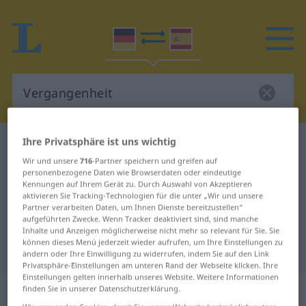
Ihre Privatsphäre ist uns wichtig
Deutsch-Spanisch Wörterbuch
Vergangenheit
Wir und unsere
716
-Partner speichern und greifen auf
Deutsch-Spanisch Übersetzung für
personenbezogene Daten wie Browserdaten oder eindeutige
Kennungen auf Ihrem Gerät zu. Durch Auswahl von Akzeptieren
"Vergangenheit"
aktivieren Sie Tracking-Technologien für die unter „Wir und unsere
Partner verarbeiten Daten, um Ihnen Dienste bereitzustellen“
aufgeführten Zwecke. Wenn Tracker deaktiviert sind, sind manche
"Vergangenheit" Spanisch
Inhalte und Anzeigen möglicherweise nicht mehr so relevant für Sie. Sie
können dieses Menü jederzeit wieder aufrufen, um Ihre Einstellungen zu
Übersetzung
ändern oder Ihre Einwilligung zu widerrufen, indem Sie auf den Link
Privatsphäre-Einstellungen am unteren Rand der Webseite klicken. Ihre
Einstellungen gelten innerhalb unseres Website. Weitere Informationen
„Vergangenheit“
: Femininum
finden Sie in unserer Datenschutzerklärung.