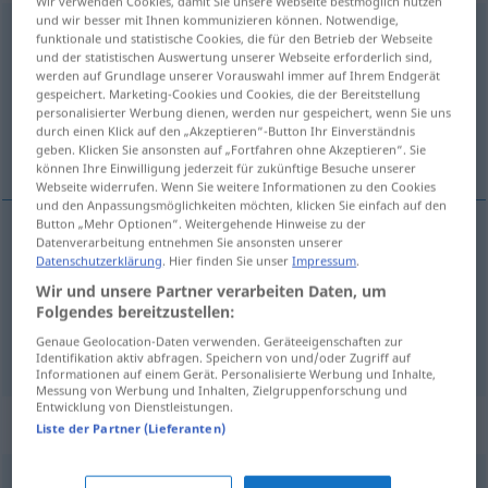
Wir verwenden Cookies, damit Sie unsere Webseite bestmöglich nutzen
und wir besser mit Ihnen kommunizieren können. Notwendige,
Vergangenheit
f
<
Vergangenheit
;
Vergangenheiten
>
funktionale und statistische Cookies, die für den Betrieb der Webseite
und der statistischen Auswertung unserer Webseite erforderlich sind,
Übersicht aller Übersetzungen
werden auf Grundlage unserer Vorauswahl immer auf Ihrem Endgerät
gespeichert. Marketing-Cookies und Cookies, die der Bereitstellung
(Für mehr Details die Übersetzung anklicken/antippen)
personalisierter Werbung dienen, werden nur gespeichert, wenn Sie uns
durch einen Klick auf den „Akzeptieren“-Button Ihr Einverständnis
pasado, pretérito
geben. Klicken Sie ansonsten auf „Fortfahren ohne Akzeptieren“. Sie
können Ihre Einwilligung jederzeit für zukünftige Besuche unserer
Webseite widerrufen. Wenn Sie weitere Informationen zu den Cookies
und den Anpassungsmöglichkeiten möchten, klicken Sie einfach auf den
Button „Mehr Optionen“. Weitergehende Hinweise zu der
Datenverarbeitung entnehmen Sie ansonsten unserer
pasado
m
Vergangenheit
Datenschutzerklärung
. Hier finden Sie unser
Impressum
.
Wir und unsere Partner verarbeiten Daten, um
a.
pretérito
m
Vergangenheit
Folgendes bereitzustellen:
GRAM
Genaue Geolocation-Daten verwenden. Geräteeigenschaften zur
Identifikation aktiv abfragen. Speichern von und/oder Zugriff auf
Informationen auf einem Gerät. Personalisierte Werbung und Inhalte,
Messung von Werbung und Inhalten, Zielgruppenforschung und
Entwicklung von Dienstleistungen.
Beispielsätze für "Vergangenheit"
Liste der Partner (Lieferanten)