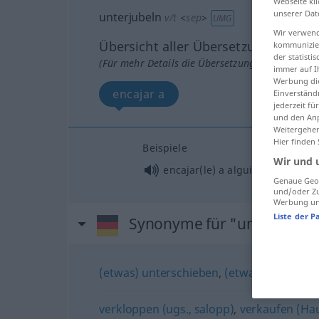
Webseite kli
unserer Dat
unterjubeln
v/t
<
sep
>
UMG
Wir verwend
Übersicht aller Übersetzungen
kommunizier
der statist
(Für mehr Details die Übersetzung anklicken/an
immer auf I
Werbung die
encajar a
Einverständ
jederzeit f
und den Anp
Weitergehen
Hier finden
Beispiele
Wir und 
encajar(le) a
alguien
a/c
Genaue Geol
und/oder Zu
Werbung und
Liste der P
Synonyme für "unterjubeln
(etwas) unterschieben
,
(etwas) anlasten
,
verkloppen (ugs., salopp)
,
verkaufen (Ha