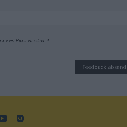
m Sie ein Häkchen setzen.*
Feedback absend
ook
YouTube
Instagram