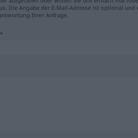
hler aufgefallen oder wollen Sie uns einfach mal lob
us. Die Angabe der E-Mail-Adresse ist optional und 
ntwortung Ihrer Anfrage.
?*