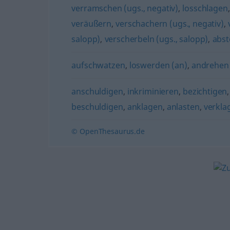
verramschen (ugs., negativ)
,
losschlagen
veräußern
,
verschachern (ugs., negativ)
,
salopp)
,
verscherbeln (ugs., salopp)
,
abs
aufschwatzen
,
loswerden (an)
,
andrehen
anschuldigen
,
inkriminieren
,
bezichtigen
beschuldigen
,
anklagen
,
anlasten
,
verkla
© OpenThesaurus.de