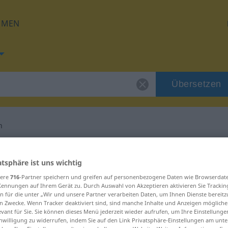
HMEN
Übersetzen
n
 für "unterjubeln"
atsphäre ist uns wichtig
sere
716
-Partner speichern und greifen auf personenbezogene Daten wie Browserdat
tzung
Kennungen auf Ihrem Gerät zu. Durch Auswahl von Akzeptieren aktivieren Sie Trackin
n für die unter „Wir und unsere Partner verarbeiten Daten, um Ihnen Dienste bereitz
n Zwecke. Wenn Tracker deaktiviert sind, sind manche Inhalte und Anzeigen mögliche
Verb
evant für Sie. Sie können dieses Menü jederzeit wieder aufrufen, um Ihre Einstellung
inwilligung zu widerrufen, indem Sie auf den Link Privatsphäre-Einstellungen am unt