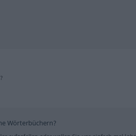
h?
ine Wörterbüchern?