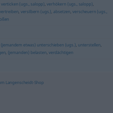
,
verticken (ugs., salopp)
,
verhökern (ugs., salopp)
,
vertreiben
,
versilbern (ugs.)
,
absetzen
,
verscheuern (ugs.,
toßen
,
(jemandem etwas) unterschieben (ugs.)
,
unterstellen
,
gen
,
(jemanden) belasten
,
verdächtigen