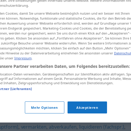
cken. Ihre Einstellungen gelten innerhalb unseres Website. Weitere Informationen fin
enschutzerklärung.
en Cookies, damit Sie unsere Webseite bestmöglich nutzen und wir besser mit Ihnen
en können. Notwendige, funktionale und statistische Cookies, die für den Betrieb d
ischen Auswertung unserer Webseite erforderlich sind, werden auf Grundlage unserer
tippen)
hrem Endgerät gespeichert. Marketing-Cookies und Cookies, die der Bereitstellung per
nen, werden nur gespeichert, wenn Sie uns durch einen Klick auf den „Akzeptieren“-
nis geben. Klicken Sie ansonsten auf „Fortfahren ohne Akzeptieren“. Sie können Ihre 
ür zukünftige Besuche unserer Webseite widerrufen. Wenn Sie weitere Informationen 
assungsmöglichkeiten möchten, klicken Sie einfach auf den Button „Mehr Optionen“
de Hinweise zu der Datenverarbeitung entnehmen Sie ansonsten unserer
Datenschut
 Sie unser
Impressum
.
unsere Partner verarbeiten Daten, um Folgendes bereitzustellen:
jemandem
etwas
unterjubeln
ocation-Daten verwenden. Geräteeigenschaften zur Identifikation aktiv abfragen. Sp
griff auf Informationen auf einem Gerät. Personalisierte Werbung und Inhalte, Mes
 Inhalten, Zielgruppenforschung und Entwicklung von Dienstleistungen.
artner (Lieferanten)
"
Mehr Optionen
Akzeptieren
zustecken
uptform)
,
vermarkten
,
abverkaufen
,
liquidieren (fachspr.)
,