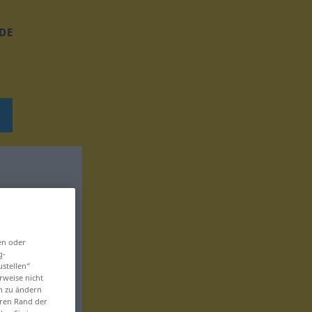
DE
en oder
g-
ustellen“
rweise nicht
en zu ändern
eren Rand der