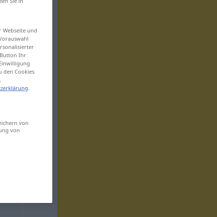
den Sie in
er Webseite und
 Vorauswahl
sonalisierter
Button Ihr
Einwilligung
zu den Cookies
.
zerklärung
.
eichern von
sung von