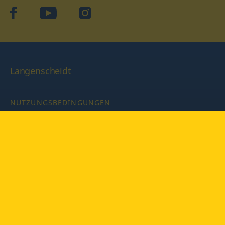
facebook
YouTube
Instagram
Langenscheidt
NUTZUNGSBEDINGUNGEN
DATENSCHUTZBESTIMMUNGEN
IMPRESSUM
PRIVATSPHÄRE-EINSTELLUNGEN
LATEINWÖRTERBUCH MIT CODE
Copyright © 2026 PONS Langenscheidt GmbH, Alle Rechte
vorbehalten.