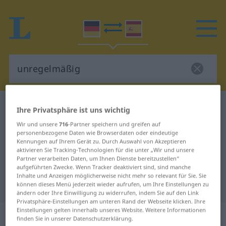
Deutsch-Spanisch Wörterbuch
unregelmäßig
Ihre Privatsphäre ist uns wichtig
Deutsch-Spanisch Übersetzung für
Wir und unsere
716
-Partner speichern und greifen auf
personenbezogene Daten wie Browserdaten oder eindeutige
"unregelmäßig"
Kennungen auf Ihrem Gerät zu. Durch Auswahl von Akzeptieren
aktivieren Sie Tracking-Technologien für die unter „Wir und unsere
Partner verarbeiten Daten, um Ihnen Dienste bereitzustellen“
"unregelmäßig" Spanisch
aufgeführten Zwecke. Wenn Tracker deaktiviert sind, sind manche
Inhalte und Anzeigen möglicherweise nicht mehr so relevant für Sie. Sie
Übersetzung
können dieses Menü jederzeit wieder aufrufen, um Ihre Einstellungen zu
ändern oder Ihre Einwilligung zu widerrufen, indem Sie auf den Link
Privatsphäre-Einstellungen am unteren Rand der Webseite klicken. Ihre
Einstellungen gelten innerhalb unseres Website. Weitere Informationen
„unregelmäßig“
: Adjektiv
finden Sie in unserer Datenschutzerklärung.