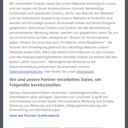
Wir verwenden Cookies, damit Sie unsere Webseite bestmöglich nutzen
unregelmäßig
und wir besser mit Ihnen kommunizieren können. Notwendige,
adj
funktionale und statistische Cookies, die für den Betrieb der Webseite
und der statistischen Auswertung unserer Webseite erforderlich sind,
Übersicht aller Übersetzungen
werden auf Grundlage unserer Vorauswahl immer auf Ihrem Endgerät
(Für mehr Details die Übersetzung anklicken/antippen)
gespeichert. Marketing-Cookies und Cookies, die der Bereitstellung
personalisierter Werbung dienen, werden nur gespeichert, wenn Sie uns
durch einen Klick auf den „Akzeptieren“-Button Ihr Einverständnis
irregular, desordenado
geben. Klicken Sie ansonsten auf „Fortfahren ohne Akzeptieren“. Sie
können Ihre Einwilligung jederzeit für zukünftige Besuche unserer
Webseite widerrufen. Wenn Sie weitere Informationen zu den Cookies
und den Anpassungsmöglichkeiten möchten, klicken Sie einfach auf den
Button „Mehr Optionen“. Weitergehende Hinweise zu der
Datenverarbeitung entnehmen Sie ansonsten unserer
irregular
unregelmäßig
Datenschutzerklärung
. Hier finden Sie unser
Impressum
.
Wir und unsere Partner verarbeiten Daten, um
desordenado
unregelmäßig
Lebensweise
Folgendes bereitzustellen:
Genaue Geolocation-Daten verwenden. Geräteeigenschaften zur
Identifikation aktiv abfragen. Speichern von und/oder Zugriff auf
Informationen auf einem Gerät. Personalisierte Werbung und Inhalte,
„unregelmäßig“
: Adverb
Messung von Werbung und Inhalten, Zielgruppenforschung und
Entwicklung von Dienstleistungen.
Liste der Partner (Lieferanten)
unregelmäßig
adv