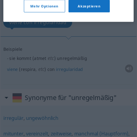
Übersicht aller Übersetzungen
Mehr Optionen
Akzeptieren
(Für mehr Details die Übersetzung anklicken/antippen)
viene con irregularidad
Beispiele
etc
sie kommt (atmet
) unregelmäßig
,
etc
viene
(respira
) con
irregularidad
Synonyme für "unregelmäßig"
irregulär
,
ungewöhnlich
mitunter
,
vereinzelt
,
zeitweise
,
manchmal (Hauptform)
,