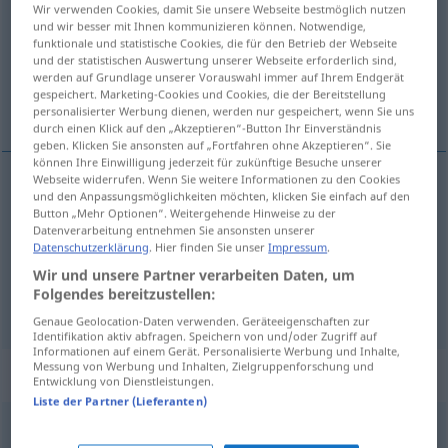
Wir verwenden Cookies, damit Sie unsere Webseite bestmöglich nutzen
und wir besser mit Ihnen kommunizieren können. Notwendige,
Übersicht aller Übersetzungen
funktionale und statistische Cookies, die für den Betrieb der Webseite
und der statistischen Auswertung unserer Webseite erforderlich sind,
(Für mehr Details die Übersetzung anklicken/antippen)
werden auf Grundlage unserer Vorauswahl immer auf Ihrem Endgerät
gespeichert. Marketing-Cookies und Cookies, die der Bereitstellung
desganado, sin ganas, desanimado
personalisierter Werbung dienen, werden nur gespeichert, wenn Sie uns
durch einen Klick auf den „Akzeptieren“-Button Ihr Einverständnis
geben. Klicken Sie ansonsten auf „Fortfahren ohne Akzeptieren“. Sie
können Ihre Einwilligung jederzeit für zukünftige Besuche unserer
Webseite widerrufen. Wenn Sie weitere Informationen zu den Cookies
und den Anpassungsmöglichkeiten möchten, klicken Sie einfach auf den
desganado
unlustig
Button „Mehr Optionen“. Weitergehende Hinweise zu der
Datenverarbeitung entnehmen Sie ansonsten unserer
Datenschutzerklärung
. Hier finden Sie unser
Impressum
.
sin ganas
unlustig
Wir und unsere Partner verarbeiten Daten, um
Folgendes bereitzustellen:
desanimado
unlustig
Genaue Geolocation-Daten verwenden. Geräteeigenschaften zur
Identifikation aktiv abfragen. Speichern von und/oder Zugriff auf
Informationen auf einem Gerät. Personalisierte Werbung und Inhalte,
Messung von Werbung und Inhalten, Zielgruppenforschung und
„unlustig“
: Adverb
Entwicklung von Dienstleistungen.
Liste der Partner (Lieferanten)
unlustig
adv