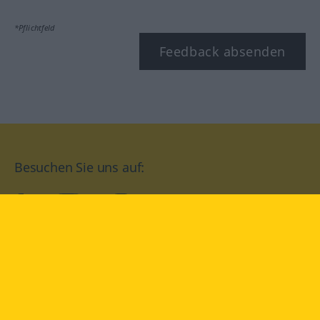
*Pflichtfeld
Feedback absenden
Besuchen Sie uns auf:
facebook
YouTube
Instagram
Langenscheidt