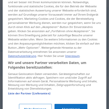
gebraucht
und wir besser mit Ihnen kommunizieren können. Notwendige,
funktionale und statistische Cookies, die für den Betrieb der Webseite
und der statistischen Auswertung unserer Webseite erforderlich sind,
niedergedrückt
adjt
werden auf Grundlage unserer Vorauswahl immer auf Ihrem Endgerät
gespeichert. Marketing-Cookies und Cookies, die der Bereitstellung
Übersicht aller Übersetzungen
personalisierter Werbung dienen, werden nur gespeichert, wenn Sie uns
durch einen Klick auf den „Akzeptieren“-Button Ihr Einverständnis
(Für mehr Details die Übersetzung anklicken/antippen)
geben. Klicken Sie ansonsten auf „Fortfahren ohne Akzeptieren“. Sie
können Ihre Einwilligung jederzeit für zukünftige Besuche unserer
deprimido
Webseite widerrufen. Wenn Sie weitere Informationen zu den Cookies
und den Anpassungsmöglichkeiten möchten, klicken Sie einfach auf den
Button „Mehr Optionen“. Weitergehende Hinweise zu der
Datenverarbeitung entnehmen Sie ansonsten unserer
Datenschutzerklärung
. Hier finden Sie unser
Impressum
.
Wir und unsere Partner verarbeiten Daten, um
deprimido
niedergedrückt
Folgendes bereitzustellen:
Genaue Geolocation-Daten verwenden. Geräteeigenschaften zur
Identifikation aktiv abfragen. Speichern von und/oder Zugriff auf
Informationen auf einem Gerät. Personalisierte Werbung und Inhalte,
Synonyme für "niedergedrückt"
Messung von Werbung und Inhalten, Zielgruppenforschung und
Entwicklung von Dienstleistungen.
Liste der Partner (Lieferanten)
unglücklich
,
freudlos
,
bedrückt
,
unfroh
,
unlustig (ugs.)
,
geknickt (ugs.)
,
trübselig
,
betrübt
,
trübsinnig
,
traurig
Mehr Optionen
Akzeptieren