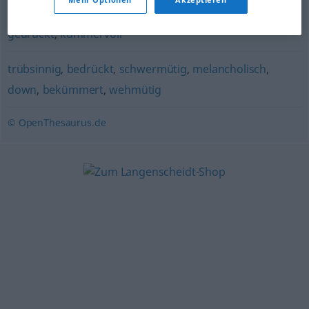
(Hauptform)
,
niedergeschlagen
,
lustlos
,
bekümmert
,
gedrückt
,
kummervoll
trübsinnig
,
bedrückt
,
schwermütig
,
melancholisch
,
down
,
bekümmert
,
wehmütig
© OpenThesaurus.de