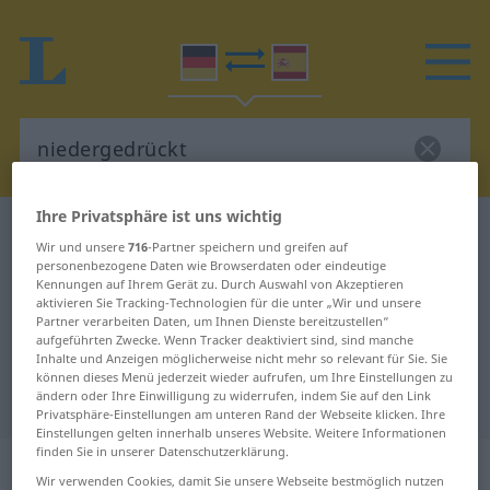
Ihre Privatsphäre ist uns wichtig
Deutsch-Spanisch Wörterbuch
niedergedrückt
Wir und unsere
716
-Partner speichern und greifen auf
Deutsch-Spanisch Übersetzung für
personenbezogene Daten wie Browserdaten oder eindeutige
Kennungen auf Ihrem Gerät zu. Durch Auswahl von Akzeptieren
"niedergedrückt"
aktivieren Sie Tracking-Technologien für die unter „Wir und unsere
Partner verarbeiten Daten, um Ihnen Dienste bereitzustellen“
aufgeführten Zwecke. Wenn Tracker deaktiviert sind, sind manche
Inhalte und Anzeigen möglicherweise nicht mehr so relevant für Sie. Sie
"niedergedrückt" Spanisch
können dieses Menü jederzeit wieder aufrufen, um Ihre Einstellungen zu
Übersetzung
ändern oder Ihre Einwilligung zu widerrufen, indem Sie auf den Link
Privatsphäre-Einstellungen am unteren Rand der Webseite klicken. Ihre
Einstellungen gelten innerhalb unseres Website. Weitere Informationen
finden Sie in unserer Datenschutzerklärung.
„niedergedrückt“
: als Adjektiv
Wir verwenden Cookies, damit Sie unsere Webseite bestmöglich nutzen