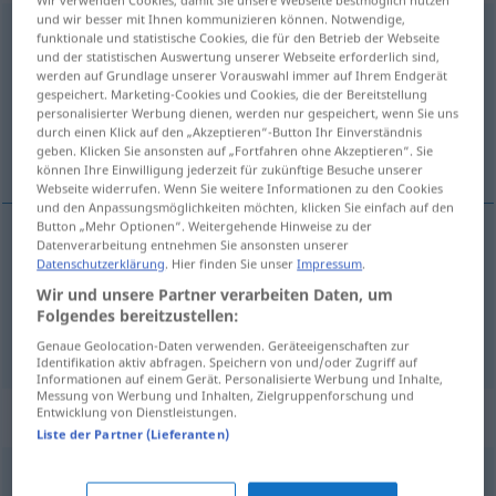
Wir verwenden Cookies, damit Sie unsere Webseite bestmöglich nutzen
und wir besser mit Ihnen kommunizieren können. Notwendige,
unbekümmert
adj
funktionale und statistische Cookies, die für den Betrieb der Webseite
und der statistischen Auswertung unserer Webseite erforderlich sind,
Übersicht aller Übersetzungen
werden auf Grundlage unserer Vorauswahl immer auf Ihrem Endgerät
gespeichert. Marketing-Cookies und Cookies, die der Bereitstellung
(Für mehr Details die Übersetzung anklicken/antippen)
personalisierter Werbung dienen, werden nur gespeichert, wenn Sie uns
durch einen Klick auf den „Akzeptieren“-Button Ihr Einverständnis
despreocupado, descuidado, indiferente
geben. Klicken Sie ansonsten auf „Fortfahren ohne Akzeptieren“. Sie
können Ihre Einwilligung jederzeit für zukünftige Besuche unserer
Webseite widerrufen. Wenn Sie weitere Informationen zu den Cookies
und den Anpassungsmöglichkeiten möchten, klicken Sie einfach auf den
Button „Mehr Optionen“. Weitergehende Hinweise zu der
Datenverarbeitung entnehmen Sie ansonsten unserer
despreocupado
,
descuidado
,
indiferente
Datenschutzerklärung
. Hier finden Sie unser
Impressum
.
Wir und unsere Partner verarbeiten Daten, um
unbekümmert
Folgendes bereitzustellen:
Genaue Geolocation-Daten verwenden. Geräteeigenschaften zur
Identifikation aktiv abfragen. Speichern von und/oder Zugriff auf
Informationen auf einem Gerät. Personalisierte Werbung und Inhalte,
Messung von Werbung und Inhalten, Zielgruppenforschung und
Synonyme für "unbekümmert"
Entwicklung von Dienstleistungen.
Liste der Partner (Lieferanten)
ungeniert
,
ungezwungen
,
vorwitzig
,
keck
,
schmerzfrei