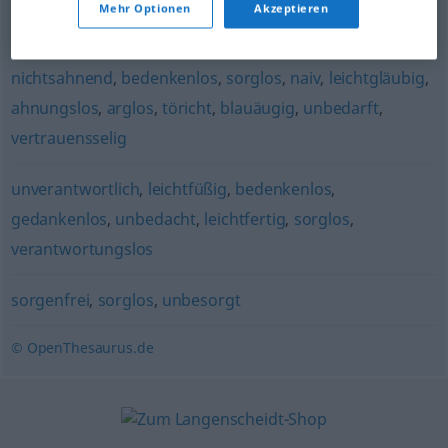
Mehr Optionen
Akzeptieren
(ugs.)
,
vorlaut
,
kess
,
zwanglos
,
frech
nichtsahnend
,
bedenkenlos
,
sorglos
,
naiv
,
leichtgläubig
,
ahnungslos
,
arglos
,
töricht
,
blauäugig
,
unbedarft
,
vertrauensselig
unverantwortlich
,
leichtfüßig
,
bedenkenlos
,
gedankenlos
,
unbedacht
,
leichtfertig
,
sorglos
,
verantwortungslos
sorgenfrei
,
sorglos
,
unbesorgt
© OpenThesaurus.de