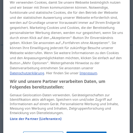
Wir verwenden Cookies, damit Sie unsere Webseite bestmöglich nutzen
und wir besser mit Ihnen kommunizieren können. Notwendige,
Übersicht aller Übersetzungen
funktionale und statistische Cookies, die für den Betrieb der Webseite
und der statistischen Auswertung unserer Webseite erforderlich sind,
(Für mehr Details die Übersetzung anklicken/antippen)
werden auf Grundlage unserer Vorauswahl immer auf Ihrem Endgerät
gespeichert. Marketing-Cookies und Cookies, die der Bereitstellung
irreflexivo, descuidado, ligero, frívolo
personalisierter Werbung dienen, werden nur gespeichert, wenn Sie uns
durch einen Klick auf den „Akzeptieren“-Button Ihr Einverständnis
geben. Klicken Sie ansonsten auf „Fortfahren ohne Akzeptieren“. Sie
können Ihre Einwilligung jederzeit für zukünftige Besuche unserer
Webseite widerrufen. Wenn Sie weitere Informationen zu den Cookies
und den Anpassungsmöglichkeiten möchten, klicken Sie einfach auf den
irreflexivo
,
descuidado
leichtfertig
(≈ unüberlegt)
Button „Mehr Optionen“. Weitergehende Hinweise zu der
Datenverarbeitung entnehmen Sie ansonsten unserer
Datenschutzerklärung
. Hier finden Sie unser
Impressum
.
ligero
leichtfertig
(≈ leichtsinnig)
Wir und unsere Partner verarbeiten Daten, um
Folgendes bereitzustellen:
frívolo
leichtfertig
(≈ oberflächlich)
Genaue Geolocation-Daten verwenden. Geräteeigenschaften zur
Identifikation aktiv abfragen. Speichern von und/oder Zugriff auf
Informationen auf einem Gerät. Personalisierte Werbung und Inhalte,
Messung von Werbung und Inhalten, Zielgruppenforschung und
„leichtfertig“
: Adverb
Entwicklung von Dienstleistungen.
Liste der Partner (Lieferanten)
leichtfertig
adv