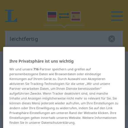
Deutsch-Spanisch Wörterbuch
leichtfertig
Ihre Privatsphäre ist uns wichtig
Deutsch-Spanisch Übersetzung für
Wir und unsere
716
-Partner speichern und greifen auf
personenbezogene Daten wie Browserdaten oder eindeutige
"leichtfertig"
Kennungen auf Ihrem Gerät zu. Durch Auswahl von Akzeptieren
aktivieren Sie Tracking-Technologien für die unter „Wir und unsere
Partner verarbeiten Daten, um Ihnen Dienste bereitzustellen“
aufgeführten Zwecke. Wenn Tracker deaktiviert sind, sind manche
"leichtfertig" Spanisch Übersetzung
Inhalte und Anzeigen möglicherweise nicht mehr so relevant für Sie. Sie
können dieses Menü jederzeit wieder aufrufen, um Ihre Einstellungen zu
ändern oder Ihre Einwilligung zu widerrufen, indem Sie auf den Link
„leichtfertig“
: Adjektiv
Privatsphäre-Einstellungen am unteren Rand der Webseite klicken. Ihre
Einstellungen gelten innerhalb unseres Website. Weitere Informationen
finden Sie in unserer Datenschutzerklärung.
leichtfertig
adj