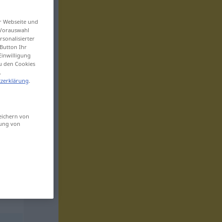
er Webseite und
 Vorauswahl
sonalisierter
Button Ihr
Einwilligung
zu den Cookies
.
zerklärung
.
eichern von
sung von