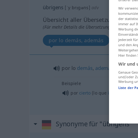
übrigens
[ˈyːbrɪgəns]
adv
Wir verwend
kommunizier
Übersicht aller Übersetzungen
der statist
immer auf I
(Für mehr Details die Übersetzung anklicken/an
Werbung die
Einverständ
por lo demás, además
jederzeit f
und den Anp
Weitergehen
Hier finden
Wir und 
por lo
demás
,
además
Genaue Geol
und/oder Zu
Werbung und
Beispiele
Liste der P
por
cierto
(lo que
iba
a decir)
Synonyme für "übrigens"