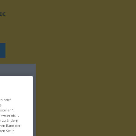
DE
en oder
g-
ustellen“
rweise nicht
en zu ändern
eren Rand der
den Sie in