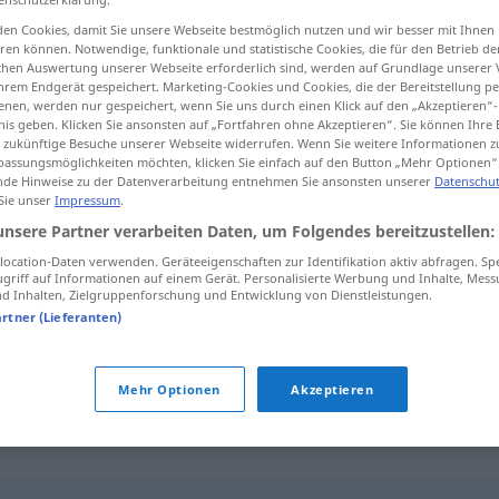
en Cookies, damit Sie unsere Webseite bestmöglich nutzen und wir besser mit Ihnen
en können. Notwendige, funktionale und statistische Cookies, die für den Betrieb d
ischen Auswertung unserer Webseite erforderlich sind, werden auf Grundlage unserer
hrem Endgerät gespeichert. Marketing-Cookies und Cookies, die der Bereitstellung per
tippen)
nen, werden nur gespeichert, wenn Sie uns durch einen Klick auf den „Akzeptieren“-
nis geben. Klicken Sie ansonsten auf „Fortfahren ohne Akzeptieren“. Sie können Ihre 
ür zukünftige Besuche unserer Webseite widerrufen. Wenn Sie weitere Informationen 
assungsmöglichkeiten möchten, klicken Sie einfach auf den Button „Mehr Optionen“
de Hinweise zu der Datenverarbeitung entnehmen Sie ansonsten unserer
Datenschut
 Sie unser
Impressum
.
unsere Partner verarbeiten Daten, um Folgendes bereitzustellen:
übrigens
ocation-Daten verwenden. Geräteeigenschaften zur Identifikation aktiv abfragen. Sp
griff auf Informationen auf einem Gerät. Personalisierte Werbung und Inhalte, Mes
 Inhalten, Zielgruppenforschung und Entwicklung von Dienstleistungen.
artner (Lieferanten)
übrigens, (was ich noch
sagen
wollte)
Mehr Optionen
Akzeptieren