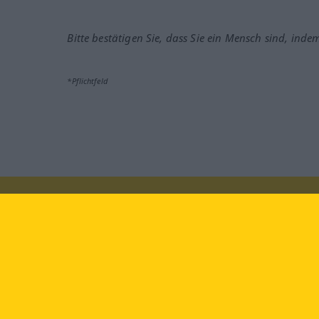
Bitte bestätigen Sie, dass Sie ein Mensch sind, inde
*Pflichtfeld
Besuchen Sie uns auf:
faceb