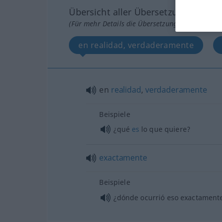
Übersicht aller Übersetzungen
(Für mehr Details die Übersetzung anklicken/an
en realidad, verdaderamente
en
realidad
,
verdaderamente
Beispiele
¿qué
es
lo que quiere?
exactamente
Beispiele
¿dónde ocurrió eso exactament