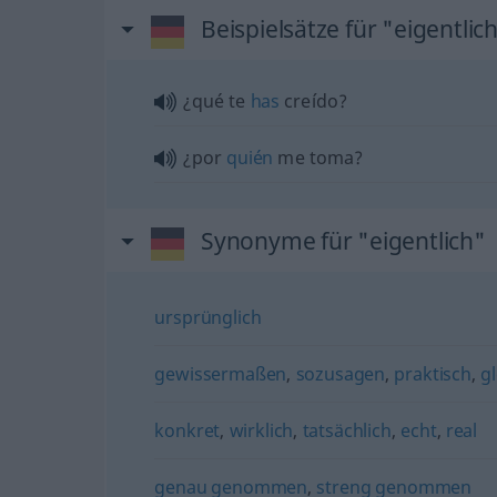
Beispielsätze für "eigentlic
¿qué te
has
creído?
¿por
quién
me toma?
Synonyme für "eigentlich"
ursprünglich
gewissermaßen
,
sozusagen
,
praktisch
,
g
konkret
,
wirklich
,
tatsächlich
,
echt
,
real
genau genommen
,
streng genommen