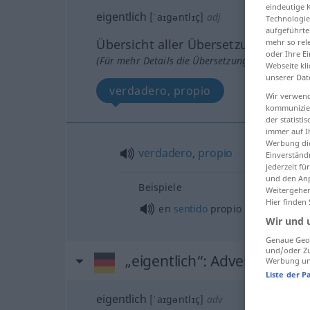
eindeutige 
eigentlich
[ˈaɪgəntlɪç]
adj
Technologie
aufgeführte
Übersicht aller Übersetzungen
mehr so rel
oder Ihre E
(Für mehr Details die Übersetzung anklicken/an
Webseite kli
unserer Dat
verdadero, propio
Wir verwend
kommunizier
der statist
immer auf I
Werbung die
verdadero
,
propio
Einverständ
jederzeit f
und den Anp
Beispiele
Weitergehen
Hier finden
en
sentido
propio
Wir und 
Genaue Geol
und/oder Zu
„eigentlich“
: Adverb
Werbung und
Liste der P
eigentlich
[ˈaɪgəntlɪç]
adv