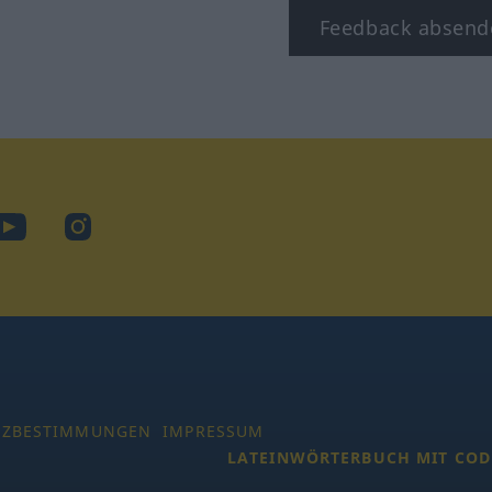
Feedback absend
ook
YouTube
Instagram
TZBESTIMMUNGEN
IMPRESSUM
LATEINWÖRTERBUCH MIT COD