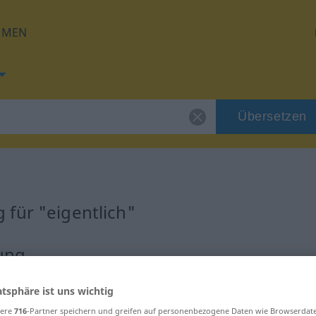
HMEN
Übersetzen
für "eigentlich"
zung
atsphäre ist uns wichtig
sere
716
-Partner speichern und greifen auf personenbezogene Daten wie Browserdat