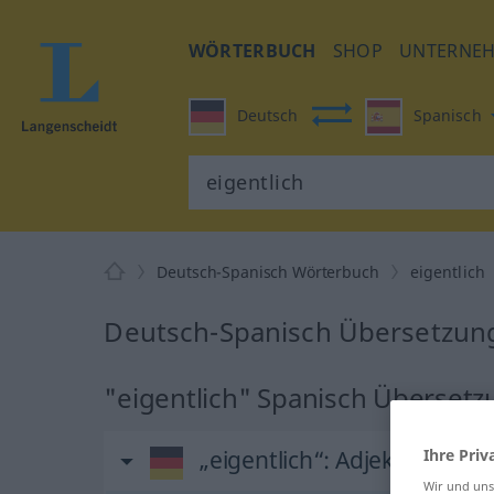
WÖRTERBUCH
SHOP
UNTERNE
Deutsch
Spanisch
Deutsch-Spanisch Wörterbuch
eigentlich
Deutsch-Spanisch Übersetzung 
"eigentlich" Spanisch Überset
„eigentlich“
: Adjektiv
Ihre Priv
Wir und un