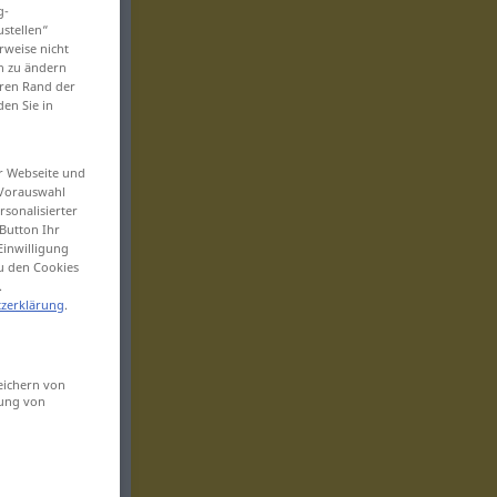
g-
ustellen“
rweise nicht
en zu ändern
eren Rand der
den Sie in
er Webseite und
 Vorauswahl
sonalisierter
Button Ihr
Einwilligung
zu den Cookies
.
zerklärung
.
eichern von
sung von