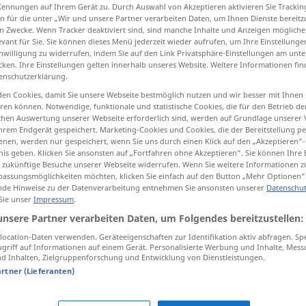
Kennungen auf Ihrem Gerät zu. Durch Auswahl von Akzeptieren aktivieren Sie Trackin
n für die unter „Wir und unsere Partner verarbeiten Daten, um Ihnen Dienste bereitz
n Zwecke. Wenn Tracker deaktiviert sind, sind manche Inhalte und Anzeigen mögliche
evant für Sie. Sie können dieses Menü jederzeit wieder aufrufen, um Ihre Einstellung
inwilligung zu widerrufen, indem Sie auf den Link Privatsphäre-Einstellungen am unt
tippen)
cken. Ihre Einstellungen gelten innerhalb unseres Website. Weitere Informationen fin
enschutzerklärung.
en Cookies, damit Sie unsere Webseite bestmöglich nutzen und wir besser mit Ihnen
en können. Notwendige, funktionale und statistische Cookies, die für den Betrieb d
ischen Auswertung unserer Webseite erforderlich sind, werden auf Grundlage unserer
hrem Endgerät gespeichert. Marketing-Cookies und Cookies, die der Bereitstellung per
nen, werden nur gespeichert, wenn Sie uns durch einen Klick auf den „Akzeptieren“-
eigentlich
nis geben. Klicken Sie ansonsten auf „Fortfahren ohne Akzeptieren“. Sie können Ihre 
ür zukünftige Besuche unserer Webseite widerrufen. Wenn Sie weitere Informationen 
assungsmöglichkeiten möchten, klicken Sie einfach auf den Button „Mehr Optionen“
de Hinweise zu der Datenverarbeitung entnehmen Sie ansonsten unserer
Datenschut
 Sie unser
Impressum
.
im eigentlichen Sinne
unsere Partner verarbeiten Daten, um Folgendes bereitzustellen:
ocation-Daten verwenden. Geräteeigenschaften zur Identifikation aktiv abfragen. Sp
griff auf Informationen auf einem Gerät. Personalisierte Werbung und Inhalte, Mes
 Inhalten, Zielgruppenforschung und Entwicklung von Dienstleistungen.
artner (Lieferanten)