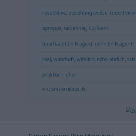
respektive
,
beziehungsweise
,
(oder) viel
apropos
,
nebenher
,
übrigens
überhaupt (in Fragen)
,
denn (in Fragen)
real
,
wahrhaft
,
wirklich
,
echt
,
ehrlich
,
tat
praktisch
,
eher
© OpenThesaurus.de
Sagen Sie uns Ihre Meinung!