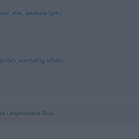
mehr
,
eher
,
notabene (geh.)
sächlich
,
wahrhaftig
,
effektiv