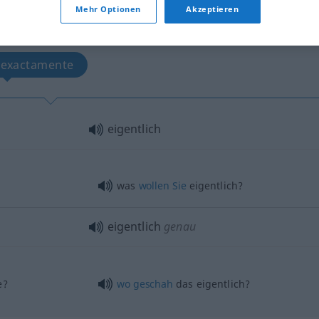
Mehr Optionen
Akzeptieren
tippen)
exactamente
eigentlich
was
wollen
Sie
eigentlich?
eigentlich
genau
e?
wo
geschah
das eigentlich?