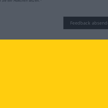
m Sie ein Häkchen setzen.*
Feedback absend
ook
YouTube
Instagram