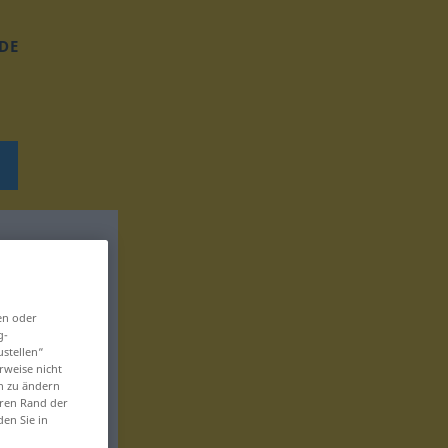
DE
en oder
g-
ustellen“
rweise nicht
en zu ändern
eren Rand der
den Sie in