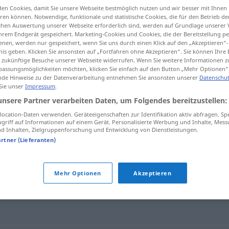
en Cookies, damit Sie unsere Webseite bestmöglich nutzen und wir besser mit Ihnen
en können. Notwendige, funktionale und statistische Cookies, die für den Betrieb d
ischen Auswertung unserer Webseite erforderlich sind, werden auf Grundlage unserer
hrem Endgerät gespeichert. Marketing-Cookies und Cookies, die der Bereitstellung per
nen, werden nur gespeichert, wenn Sie uns durch einen Klick auf den „Akzeptieren“-
tippen)
nis geben. Klicken Sie ansonsten auf „Fortfahren ohne Akzeptieren“. Sie können Ihre 
ür zukünftige Besuche unserer Webseite widerrufen. Wenn Sie weitere Informationen 
assungsmöglichkeiten möchten, klicken Sie einfach auf den Button „Mehr Optionen“
de Hinweise zu der Datenverarbeitung entnehmen Sie ansonsten unserer
Datenschut
 Sie unser
Impressum
.
unsere Partner verarbeiten Daten, um Folgendes bereitzustellen:
überglücklich
ocation-Daten verwenden. Geräteeigenschaften zur Identifikation aktiv abfragen. Sp
griff auf Informationen auf einem Gerät. Personalisierte Werbung und Inhalte, Mes
 Inhalten, Zielgruppenforschung und Entwicklung von Dienstleistungen.
artner (Lieferanten)
ch"
Mehr Optionen
Akzeptieren