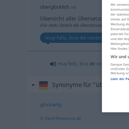
Wir verwend
überglücklich
adj
kommunizier
der statist
Übersicht aller Übersetzungen
immer auf I
Werbung die
(Für mehr Details die Übersetzung anklicken/an
Einverständ
jederzeit f
muy feliz, loco de contento
und den Anp
Weitergehen
Hier finden
Wir und 
muy
feliz
,
loco
de
contento
Genaue Geol
und/oder Zu
Werbung und
Liste der P
Synonyme für "überglückli
glückselig
© OpenThesaurus.de