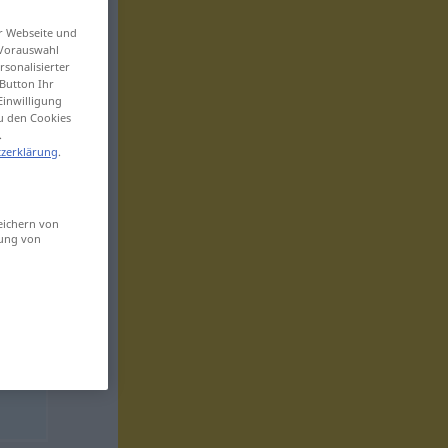
er Webseite und
 Vorauswahl
sonalisierter
Button Ihr
Einwilligung
zu den Cookies
.
zerklärung
.
eichern von
sung von