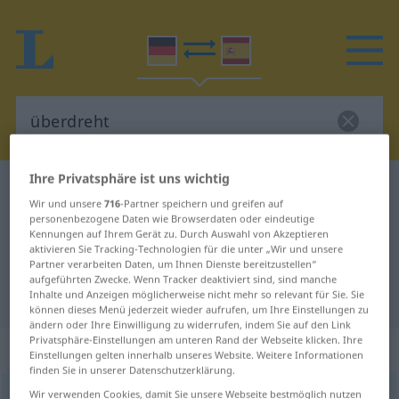
Ihre Privatsphäre ist uns wichtig
Deutsch-Spanisch Wörterbuch
überdreht
Wir und unsere
716
-Partner speichern und greifen auf
Deutsch-Spanisch Übersetzung für
personenbezogene Daten wie Browserdaten oder eindeutige
Kennungen auf Ihrem Gerät zu. Durch Auswahl von Akzeptieren
"überdreht"
aktivieren Sie Tracking-Technologien für die unter „Wir und unsere
Partner verarbeiten Daten, um Ihnen Dienste bereitzustellen“
aufgeführten Zwecke. Wenn Tracker deaktiviert sind, sind manche
"überdreht" Spanisch Übersetzung
Inhalte und Anzeigen möglicherweise nicht mehr so relevant für Sie. Sie
können dieses Menü jederzeit wieder aufrufen, um Ihre Einstellungen zu
ändern oder Ihre Einwilligung zu widerrufen, indem Sie auf den Link
Privatsphäre-Einstellungen am unteren Rand der Webseite klicken. Ihre
„überdreht“
: als Adjektiv gebraucht
Einstellungen gelten innerhalb unseres Website. Weitere Informationen
finden Sie in unserer Datenschutzerklärung.
Wir verwenden Cookies, damit Sie unsere Webseite bestmöglich nutzen
überdreht
adjt
UMG
FIG