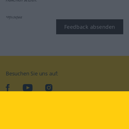
*Pflichtfeld
Feedback absenden
Besuchen Sie uns auf:
facebook
YouTube
Instagram
Langenscheidt