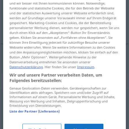
und wir besser mit Ihnen kommunizieren können. Notwendige,
funktionale und statistische Cookies, die für den Betrieb der Webseite
Übersicht aller Übersetzungen
und der statistischen Auswertung unserer Webseite erforderlich sind,
(Für mehr Details die Übersetzung anklicken/antippen)
werden auf Grundlage unserer Vorauswahl immer auf Ihrem Endgerät
gespeichert. Marketing-Cookies und Cookies, die der Bereitstellung
personalisierter Werbung dienen, werden nur gespeichert, wenn Sie uns
sobreexcitado
durch einen Klick auf den „Akzeptieren“-Button Ihr Einverständnis
geben. Klicken Sie ansonsten auf „Fortfahren ohne Akzeptieren“. Sie
können Ihre Einwilligung jederzeit für zukünftige Besuche unserer
Webseite widerrufen. Wenn Sie weitere Informationen zu den Cookies
und den Anpassungsmöglichkeiten möchten, klicken Sie einfach auf den
Button „Mehr Optionen“. Weitergehende Hinweise zu der
sobreexcitado
überdreht
Datenverarbeitung entnehmen Sie ansonsten unserer
Datenschutzerklärung
. Hier finden Sie unser
Impressum
.
Wir und unsere Partner verarbeiten Daten, um
Synonyme für "überdreht"
Folgendes bereitzustellen:
Genaue Geolocation-Daten verwenden. Geräteeigenschaften zur
Identifikation aktiv abfragen. Speichern von und/oder Zugriff auf
Informationen auf einem Gerät. Personalisierte Werbung und Inhalte,
aufgedreht
,
aufgeregt
,
aufgekratzt (ugs.)
Messung von Werbung und Inhalten, Zielgruppenforschung und
Entwicklung von Dienstleistungen.
Liste der Partner (Lieferanten)
wahnsinnig
,
verdreht (ugs.)
,
irre (ugs.)
,
schräg (ugs.)
,
(ziemlich) durchgedreht (ugs.)
,
durchgeknallt (ugs.)
,