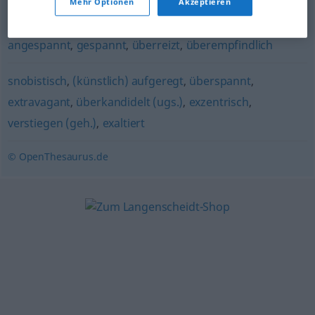
Mehr Optionen
Akzeptieren
verrückt
,
unfassbar
,
unglaublich
,
übergeschnappt (ugs.)
angespannt
,
gespannt
,
überreizt
,
überempfindlich
snobistisch
,
(künstlich) aufgeregt
,
überspannt
,
extravagant
,
überkandidelt (ugs.)
,
exzentrisch
,
verstiegen (geh.)
,
exaltiert
© OpenThesaurus.de