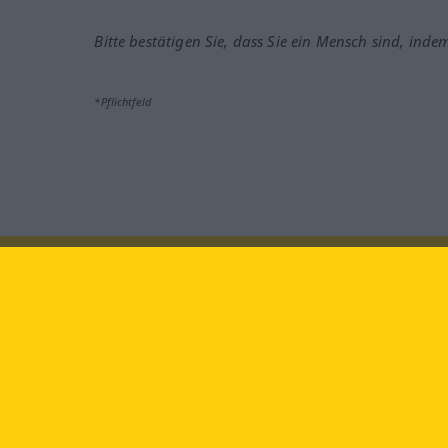
Bitte bestätigen Sie, dass Sie ein Mensch sind, inde
*Pflichtfeld
Besuchen Sie uns auf:
faceb