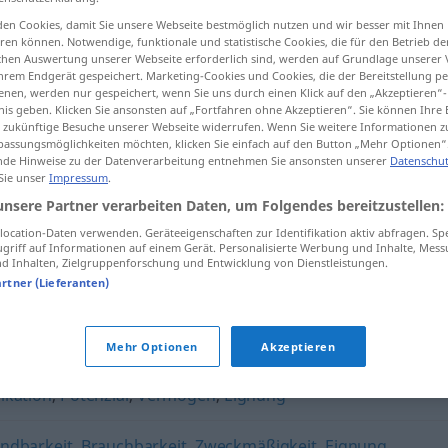
en Cookies, damit Sie unsere Webseite bestmöglich nutzen und wir besser mit Ihnen
en können. Notwendige, funktionale und statistische Cookies, die für den Betrieb d
ischen Auswertung unserer Webseite erforderlich sind, werden auf Grundlage unserer
hrem Endgerät gespeichert. Marketing-Cookies und Cookies, die der Bereitstellung per
tippen)
nen, werden nur gespeichert, wenn Sie uns durch einen Klick auf den „Akzeptieren“-
nis geben. Klicken Sie ansonsten auf „Fortfahren ohne Akzeptieren“. Sie können Ihre 
ür zukünftige Besuche unserer Webseite widerrufen. Wenn Sie weitere Informationen 
assungsmöglichkeiten möchten, klicken Sie einfach auf den Button „Mehr Optionen“
de Hinweise zu der Datenverarbeitung entnehmen Sie ansonsten unserer
Datenschut
 Sie unser
Impressum
.
unsere Partner verarbeiten Daten, um Folgendes bereitzustellen:
Tauglichkeit
ocation-Daten verwenden. Geräteeigenschaften zur Identifikation aktiv abfragen. Sp
griff auf Informationen auf einem Gerät. Personalisierte Werbung und Inhalte, Mes
 Inhalten, Zielgruppenforschung und Entwicklung von Dienstleistungen.
artner (Lieferanten)
t"
Mehr Optionen
Akzeptieren
fikation
,
Potenzial
,
Vermögen
,
Eignung
ndbarkeit
,
Brauchbarkeit
,
Zweckmäßigkeit
,
Eignung