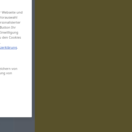
er Webseite und
 Vorauswahl
sonalisierter
Button Ihr
Einwilligung
zu den Cookies
.
zerklärung
.
eichern von
sung von