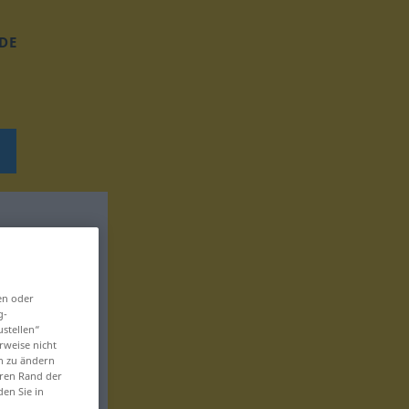
DE
en oder
g-
ustellen“
rweise nicht
en zu ändern
eren Rand der
den Sie in