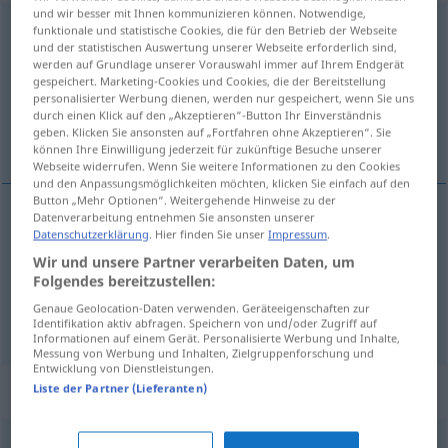
und wir besser mit Ihnen kommunizieren können. Notwendige,
Tagesanbruch
m
<
Tagesanbruch(e)s
>
funktionale und statistische Cookies, die für den Betrieb der Webseite
und der statistischen Auswertung unserer Webseite erforderlich sind,
werden auf Grundlage unserer Vorauswahl immer auf Ihrem Endgerät
Übersicht aller Übersetzungen
gespeichert. Marketing-Cookies und Cookies, die der Bereitstellung
(Für mehr Details die Übersetzung anklicken/antippen)
personalisierter Werbung dienen, werden nur gespeichert, wenn Sie uns
durch einen Klick auf den „Akzeptieren“-Button Ihr Einverständnis
geben. Klicken Sie ansonsten auf „Fortfahren ohne Akzeptieren“. Sie
amanecer, madrugada
können Ihre Einwilligung jederzeit für zukünftige Besuche unserer
Webseite widerrufen. Wenn Sie weitere Informationen zu den Cookies
und den Anpassungsmöglichkeiten möchten, klicken Sie einfach auf den
Button „Mehr Optionen“. Weitergehende Hinweise zu der
Datenverarbeitung entnehmen Sie ansonsten unserer
Datenschutzerklärung
. Hier finden Sie unser
Impressum
.
amanecer
m
Tagesanbruch
Wir und unsere Partner verarbeiten Daten, um
Folgendes bereitzustellen:
madrugada
f
Tagesanbruch
Genaue Geolocation-Daten verwenden. Geräteeigenschaften zur
Identifikation aktiv abfragen. Speichern von und/oder Zugriff auf
Informationen auf einem Gerät. Personalisierte Werbung und Inhalte,
Messung von Werbung und Inhalten, Zielgruppenforschung und
Entwicklung von Dienstleistungen.
Beispielsätze für "Tagesanbruch"
Liste der Partner (Lieferanten)