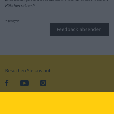
Häkchen setzen.*
*Pflichtfeld
Feedback absenden
Besuchen Sie uns auf:
facebook
YouTube
Instagram
Langenscheidt