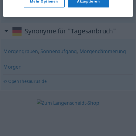
Mehr Optionen
Akzeptieren
bei Tagesanbruch
al
amanecer
Synonyme für "Tagesanbruch"
Morgengrauen
,
Sonnenaufgang
,
Morgendämmerung
Morgen
© OpenThesaurus.de